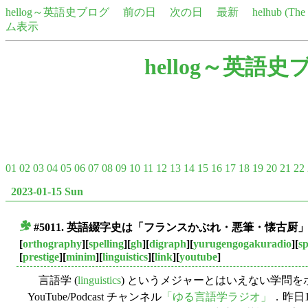
hellog～英語史ブログ
前の日
次の日
最新
helhub (Th
ム表示
hellog～英語史
01
02
03
04
05
06
07
08
09
10
11
12
13
14
15
16
17
18
19
20
21
22
2023-01-15 Sun
#5011. 英語綴字史は「フランスかぶれ・悪筆・懐古厨」
■
[
orthography
][
spelling
][
gh
][
digraph
][
yurugengogakuradio
][
s
[
prestige
][
minim
][
linguistics
][
link
][
youtube
]
言語学 (
linguistics
) というメジャーとはいえない学問
YouTube/Podcast チャンネル
「ゆる言語学ラジオ」
．昨日