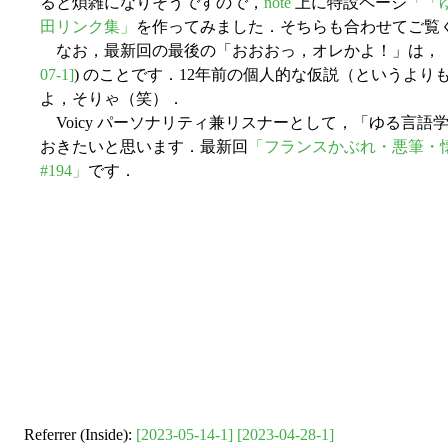
ると煩雑になりそうですので，
note
上に特設ページ
「「ゆ
田リンク集」
を作ってみました．そちらも合わせてご覧
なお，最新回の最後の「おおおっ，オレかよ！」は，「#
07-1]
) のことです．12年前の個人的な仮説（というよ
よ，そりゃ（笑）．
Voicy パーソナリティ兼リスナーとして，「ゆる言語
おきたいと思います．最新回
「フランスかぶれ・悪筆・
#194」
です．
Referrer (Inside):
[2023-05-14-1]
[2023-04-28-1]