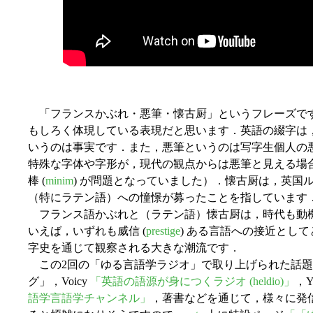
「フランスかぶれ・悪筆・懐古厨」というフレーズです
もしろく体現している表現だと思います．英語の綴字は
いうのは事実です．また，悪筆というのは写字生個人の
特殊な字体や字形が，現代の観点からは悪筆と見える場
棒 (
minim
) が問題となっていました）．懐古厨は，英国
（特にラテン語）への憧憬が募ったことを指しています
フランス語かぶれと（ラテン語）懐古厨は，時代も動
いえば，いずれも威信 (
prestige
) ある言語への接近とし
字史を通じて観察される大きな潮流です．
この2回の「ゆる言語学ラジオ」で取り上げられた話題に関
グ」，Voicy
「英語の語源が身につくラジオ (heldio)」
，Y
語学言語学チャンネル」
，著書などを通じて，様々に発