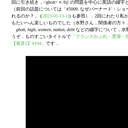
回に引き続き，<ghoti> ≡ /fɪʃ/ の問題を中心に英
（前回の話題については「#5009. なぜバーナード・ショーの綴
れるのか？」 (
[2023-01-13-1]
) も参照）．2回にわたり
もたいへん楽しいものでした（水野さん，関係者の方々
ghoti
,
high
,
women
,
nation
,
debt
などの綴字について，水
うぞ．ものすごいタイトルで
「フランスかぶれ・悪筆・
【発音2】#194」
です．