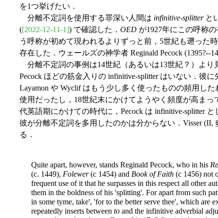
を1つ挙げたい．
分離不定詞を使用する罪深い人間は
infinitive-splitter
と
(
[2022-12-11-1]
) で確認した．
OED
が1927年にこの呼称
う呼称が初めて現われるよりずっと前，5世紀も遡った時代に，英語史上の
存在した．ウェールズの神学者 Reginald Pecock (1395?--1
分離不定詞の事例は14世紀（あるいは13世紀？）より
Pecock ほどの筋金入りの infinitive-splitter はい
Layamon や Wyclif はもう少し多く使ったものの頻用したわけ
使用だったし，18世紀末にかけてようやく頻度が高まっ
代英語期にかけての時代に，Pecock は infinitive-sp
彼が分離不定詞を多用したのかは分からない．Visser (II, § 
る．
Quite apart, however, stands Reginald Pecock, who in his
Re
(c. 1449),
Folewer
(c 1454) and
Book of Faith
(c 1456) not 
frequent use of it that he surpasses in this respect all other a
them in the boldness of his 'splitting'. For apart from such pat
in some tyme, take', 'for to the better serve thee', which are
repeatedly inserts between
to
and the infinitive adverbial adj