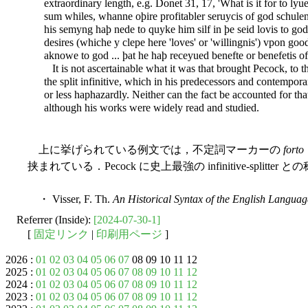
extraordinary length, e.g. Donet 31, 17, 'What is it for to lyu
sum whiles, whanne oþire profitabler seruycis of god schulen
his semyng haþ nede to quyke him silf in þe seid lovis to god
desires (whiche y clepe here 'loves' or 'willingnis') vpon go
aknowe to god ... þat he haþ receyued benefte or benefetis of g
It is not ascertainable what it was that brought Pecock, to th
the split infinitive, which in his predecessors and contempor
or less haphazardly. Neither can the fact be accounted for tha
although his works were widely read and studied.
上に挙げられている例文では，不定詞マーカーの
forto
挟まれている．Pecock に史上最強の infinitive-splitte
・ Visser, F. Th.
An Historical Syntax of the English Languag
Referrer (Inside):
[2024-07-30-1]
[
固定リンク
|
印刷用ページ
]
2026 :
01
02
03
04
05
06
07
08 09 10 11 12
2025 :
01
02
03
04
05
06
07
08
09
10
11
12
2024 :
01
02
03
04
05
06
07
08
09
10
11
12
2023 :
01
02
03
04
05
06
07
08
09
10
11
12