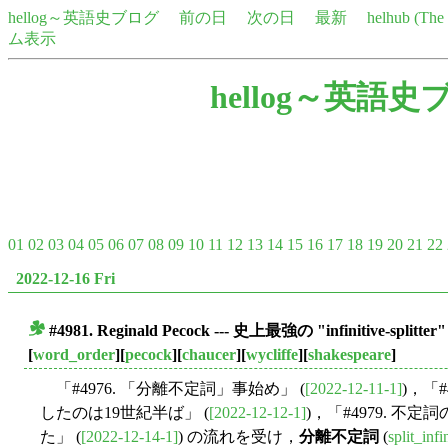
hellog～英語史ブログ
前の日
次の日
最新
helhub (Th
ム表示
hellog～英語史
01
02
03
04
05
06
07
08
09
10
11
12
13
14
15
16
17
18
19
20
21
22
2022-12-16 Fri
#4981. Reginald Pecock --- 史上最強の "infinitive-splitter"
■
[
word_order
][
pecock
][
chaucer
][
wycliffe
][
shakespeare
]
「#4976. 「分離不定詞」事始め」 (
[2022-12-11-1]
)，「
したのは19世紀半ば」 (
[2022-12-12-1]
)，「#4979. 不
た」 (
[2022-12-14-1]
) の流れを受け，
分離不定詞
(
split_infi