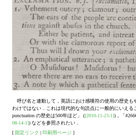
呼び名と連動して，英語におけ感嘆符の使用の歴史も
わけではない．これは現代的な句読点に一般的にいえること
punctuation の歴史は500年ほど」 (
[2010-11-23-1]
)，「#2
08-14-1]
) などを参照されたい．
[
固定リンク
|
印刷用ページ
]