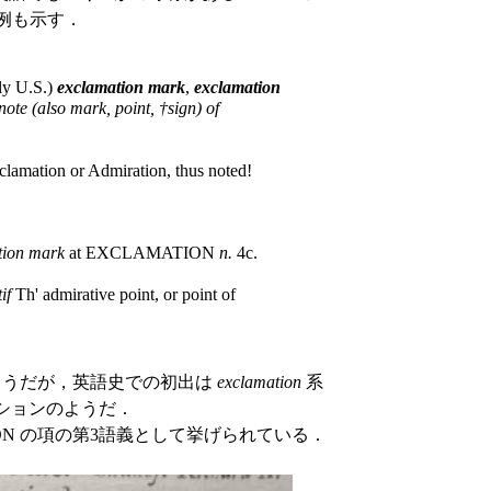
例も示す．
lly U.S.)
exclamation mark
,
exclamation
note (also mark, point, †sign) of
lamation or Admiration, thus noted!
tion mark
at EXCLAMATION
n.
4c.
if
Th' admirative point, or point of
ようだが，英語史での初出は
exclamation
系
ションのようだ．
ATION の項の第3語義として挙げられている．