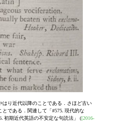
やはり近代以降のことである．さほど古い
である．関連して「#575. 現代的な
666. 初期近代英語の不安定な句読法」 (
[2016-