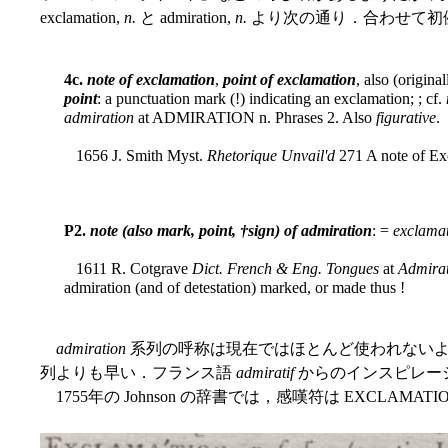
exclamation,
n.
と admiration,
n.
より次の通り．合わせて初
4c.
note of exclamation
,
point of exclamation
, also (origina
point
: a punctuation mark (!) indicating an exclamation; ; cf.
admiration
at ADMIRATION n. Phrases 2. Also
figurative
.
1656 J. Smith Myst.
Rhetorique Unvail'd
271 A note of Exc
P2.
note (also mark, point, †sign) of admiration
: =
exclama
1611 R. Cotgrave
Dict. French & Eng. Tongues
at
Admirat
admiration (and of detestation) marked, or made thus !
admiration
系列の呼称は現在ではほとんど使われない
列よりも早い．フランス語
admiratif
からのインスピレー
1755年の Johnson の辞書では，感嘆符は EXCLAM