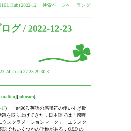
e HEL Hub)
2022-12
検索ページへ
ランダ
ブログ
/ 2022-12-23
23
24
25
26
27
28
29
30
31
tuation
][
johnson
]
-1]
)，「#4987. 英語の感嘆符の使いすぎ批
" の話題を取り上げてきた．日本語では「感嘆
エクスクラメーションマーク」「エクスク
英語でもいくつかの呼称がある．
OED
の