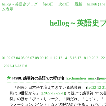
hellog～英語史ブログ
前の日
次の日
最新
helhub (Th
ム表示
hellog～英語史
01
02
03
04
05
06
07
08
09
10
11
12
13
14
15
16
17
18
19
20
21
22
2022-12-23 Fri
#4988. 感嘆符の英語での呼び名
[
exclamation_mark
][
punc
■
「#4986. 日本語で増えてきている感嘆符」 (
[2022-12-21
判は19世紀から」 (
[2022-12-22-1]
) と続けて感嘆符 "!
符」のほか「びっくりマーク」「雨だれ」「しずく」「
ラメーションポイント」などの呼び名があるようだが，