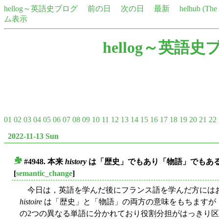
hellog～英語史ブログ
前の日
次の日
最新
helhub (Th
ム表示
hellog～英語史
01
02
03
04
05
06
07
08
09
10
11
12
13
14
15
16
17
18
19
20
21
22
2022-11-13 Sun
#4948. 本来
history
は「歴史」でもあり「物語」でもあ
■
[
semantic_change
]
今日は，英語を学んだ後にフランス語を学んだ方には
histoire
は「歴史」と「物語」の両方の意味をもちますが
の2つの異なる単語に分かれており役割分担がはっきり