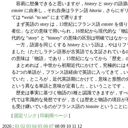
容易に想像できると思いますが，
history
と
story
の語源
estoire
に由来し，それ自身はラテン語
hitoria
，さらにギ
ては *
weid
- "to see" にまで遡ります
まず英語の
story
は，13世紀にフランス語
estoire
を借り
者伝」などの意味で用いられ，16世紀から現代的な「物
代的な "story" と "history" の意味の区別は明確では
一方，語源を同じくする
history
という語は，やはりフ
ました（ただしラテン語形が古英語でも文証されている
の意味は「物語」であり，15世紀になってから「歴史」
まとめれば，中世から初期近代にかけて，究極的には
る2つの単語が，フランス語経由で英語に入ってきて，
ていた．ところが，近代英語期にかけて，意味と形態の
という異なる単語と意味が定着した，ということです．
歴史は事実に基づく物語の1種と認識できますが，すべ
代では常識的な発想ですが，古くは歴史と物語の境目が
も受け継いでいるのがフランス語の
histoire
ということに
[
固定リンク
|
印刷用ページ
]
2026 :
01
02
03
04
05
06
07
08 09 10 11 12