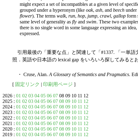
might expect a set of incompatibles at a given level of specific
grouped under a hyperonym (like
oak
,
ash
, and
beech
under
flower
). The terms
walk
,
run
,
hop
,
jump
,
crawl
,
gallop
form s
same level of generality as
fly
and
swim
. These two examples 
there is no single word in some language expressing an idea, 
expressed.
引用最後の「重要な点」と関連して「#1337. 「一単語
照．英語や日本語の lexical gap をいろいろ探してみ
・ Cruse, Alan.
A Glossary of Semantics and Pragmatics
. Ed
[
固定リンク
|
印刷用ページ
]
2026 :
01
02
03
04
05
06
07
08 09 10 11 12
2025 :
01
02
03
04
05
06
07
08
09
10
11
12
2024 :
01
02
03
04
05
06
07
08
09
10
11
12
2023 :
01
02
03
04
05
06
07
08
09
10
11
12
2022 :
01
02
03
04
05
06
07
08
09
10
11
12
2021 :
01
02
03
04
05
06
07
08
09
10
11
12
2020 :
01
02
03
04
05
06
07
08
09
10
11
12
2019 :
01
02
03
04
05
06
07
08
09
10
11
12