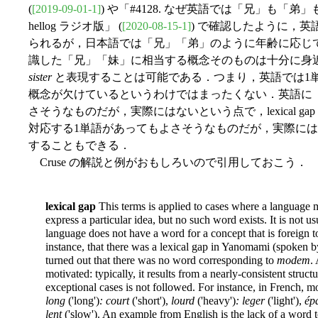
(
[2019-09-01-1]
) や「#4128. なぜ英語では「兄」も「弟」も 
hellog ラジオ版」 (
[2020-08-15-1]
) で確認したように，英
られるが，日本語では「兄」「弟」のように年齢に応じ
識した「兄」「妹」に相当する概念そのものは十分に身
sister
と表現することは可能である．つまり，英語では1
概念が欠けているというわけではまったくない．英語に
さそうなものだが，実際にはないという点で，lexical g
対応する1単語があってもよさそうなものだが，実際にはないので
することもできる．
Cruse の解説と例がおもしろいので引用しておこう．
lexical gap
This terms is applied to cases where a language 
express a particular idea, but no such word exists. It is not u
language does not have a word for a concept that is foreign to
instance, that there was a lexical gap in Yanomami (spoken by 
turned out that there was no word corresponding to
modem
.
motivated: typically, it results from a nearly-consistent struct
exceptional cases is not followed. For instance, in French, mo
long
('long')
: court
('short'),
lourd
('heavy')
: leger
('light'),
ép
lent
('slow'). An example from English is the lack of a word 