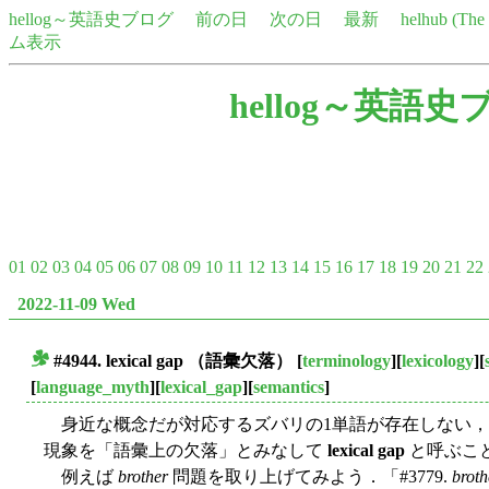
hellog～英語史ブログ
前の日
次の日
最新
helhub (Th
ム表示
hellog～英語史
01
02
03
04
05
06
07
08
09
10
11
12
13
14
15
16
17
18
19
20
21
22
2022-11-09 Wed
#4944.
lexical gap
（語彙欠落）
[
terminology
][
lexicology
][
■
[
language_myth
][
lexical_gap
][
semantics
]
身近な概念だが対応するズバリの1単語が存在しない，
現象を「語彙上の欠落」とみなして
lexical gap
と呼ぶこ
例えば
brother
問題を取り上げてみよう．「#3779.
broth