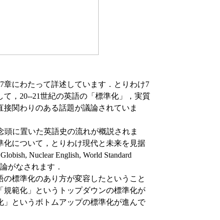
章と7章にわたって詳述しています．とりわけ7
，20--21世紀の英語の「標準化」，実質
直接関わりのある話題が議論されていま
化を念頭に置いた英語史の流れが概説されま
標準化について，とりわけ現代と未来を見据
h, Nuclear English, World Standard
がら議論がなされます．
語の標準化のあり方が変容したということ
「規範化」というトップダウンの標準化が
化」というボトムアップの標準化が進んで