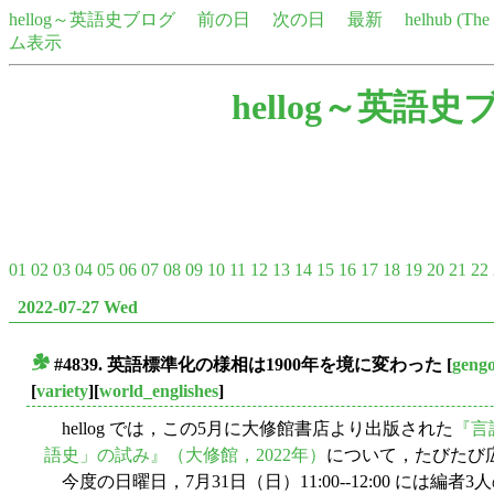
hellog～英語史ブログ
前の日
次の日
最新
helhub (Th
ム表示
hellog～英語史
01
02
03
04
05
06
07
08
09
10
11
12
13
14
15
16
17
18
19
20
21
22
2022-07-27 Wed
#4839. 英語標準化の様相は1900年を境に変わった
[
geng
■
[
variety
][
world_englishes
]
hellog では，この5月に大修館書店より出版された
『言
語史」の試み』（大修館，2022年）
について，たびたび
今度の日曜日，7月31日（日）11:00--12:00 には編者