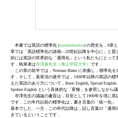
本書では英語の標準化 (
standardisation
) の歴史を，6
章では「英語標準化の諸相―20世紀以降を中心に」と題して
的には英語の世界的な「通用化」という私たちにとって
す．執筆者は
寺澤盾先生（青山学院大学）
です．
この章の前半では，Norman Blake に依拠し，標準
す．そして，真骨頂の後半では，1900年以降の英語の
えた英語のあり方について，Basic English, Special English, Globis
Spoken English という具体的な「変種」を参照しな
寺澤先生の議論の趣旨は，目安として1900年を境に英
です．この年代以前の標準化は，書き言葉の「統一化」
基本でした．一方，この年代以降は，話し言葉の「通用
きているということです．