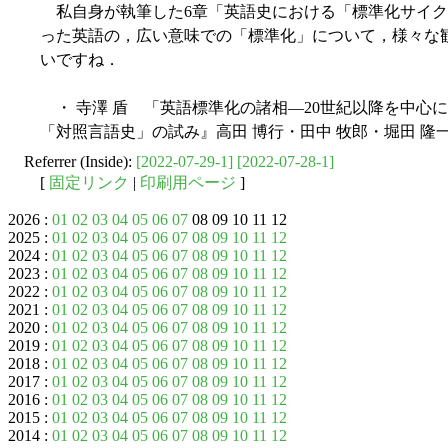
私自身が執筆した6章「英語史における「標準化サイク
った英語の，広い意味での「標準化」について，様々な
いですね．
・ 寺澤 盾 「英語標準化の諸相―20世紀以降を中心に」
「対照言語史」の試み』高田 博行・田中 牧郎・堀田 隆一
Referrer (Inside):
[2022-07-29-1]
[2022-07-28-1]
[
固定リンク
|
印刷用ページ
]
2026 :
01
02
03
04
05
06
07
08 09 10 11 12
2025 :
01
02
03
04
05
06
07
08
09
10
11
12
2024 :
01
02
03
04
05
06
07
08
09
10
11
12
2023 :
01
02
03
04
05
06
07
08
09
10
11
12
2022 :
01
02
03
04
05
06
07
08
09
10
11
12
2021 :
01
02
03
04
05
06
07
08
09
10
11
12
2020 :
01
02
03
04
05
06
07
08
09
10
11
12
2019 :
01
02
03
04
05
06
07
08
09
10
11
12
2018 :
01
02
03
04
05
06
07
08
09
10
11
12
2017 :
01
02
03
04
05
06
07
08
09
10
11
12
2016 :
01
02
03
04
05
06
07
08
09
10
11
12
2015 :
01
02
03
04
05
06
07
08
09
10
11
12
2014 :
01
02
03
04
05
06
07
08
09
10
11
12