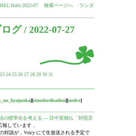
e HEL Hub)
2022-07
検索ページへ
ランダ
ブログ
/ 2022-07-27
23
24
25
26
27
28
29
30
31
o_no_hyojunka
][
standardisation
][
notice
]
語の標準化を考える --- 日中英独仏「対照言
広報しています．
3人の対談が，Voicy にて生放送される予定で