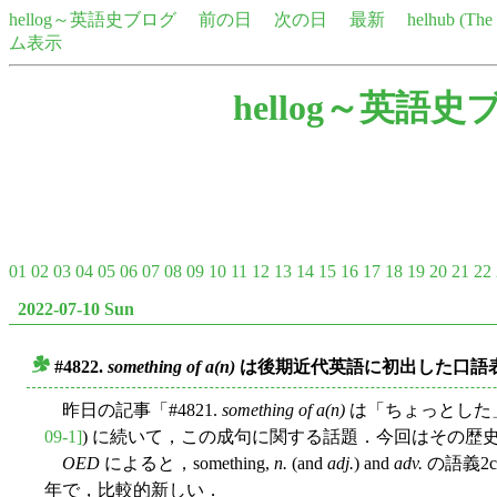
hellog～英語史ブログ
前の日
次の日
最新
helhub (Th
ム表示
hellog～英語史
01
02
03
04
05
06
07
08
09
10
11
12
13
14
15
16
17
18
19
20
21
22
2022-07-10 Sun
#4822.
something of a(n)
は後期近代英語に初出した口語
■
昨日の記事「#4821.
something of a(n)
は「ちょっとした
09-1]
) に続いて，この成句に関する話題．今回はその歴
OED
によると，something,
n.
(and
adj.
) and
adv.
の語義2
年で，比較的新しい．