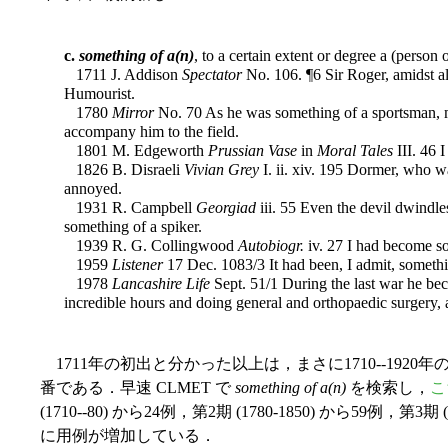
c.
something of a(n)
, to a certain extent or degree a (person 
1711 J. Addison
Spectator
No. 106. ¶6 Sir Roger, amidst al
Humourist.
1780
Mirror
No. 70 As he was something of a sportsman, m
accompany him to the field.
1801 M. Edgeworth
Prussian Vase
in
Moral Tales
III. 46 
1826 B. Disraeli
Vivian Grey
I. ii. xiv. 195 Dormer, who w
annoyed.
1931 R. Campbell
Georgiad
iii. 55 Even the devil dwindle
something of a spiker.
1939 R. G. Collingwood
Autobiogr.
iv. 27 I had become som
1959
Listener
17 Dec. 1083/3 It had been, I admit, somethi
1978
Lancashire Life
Sept. 51/1 During the last war he be
incredible hours and doing general and orthopaedic surgery, a
1711年の初出と分かった以上は，まさに1710--192
番である．早速 CLMET で
something of a(n)
を検索し，
こ
(1710--80) から24例，第2期 (1780-1850) から59例，第
に用例が増加している．