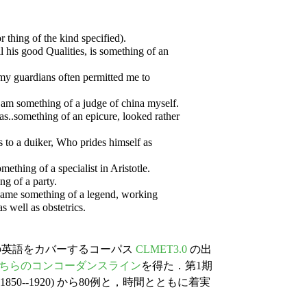
or thing of the kind specified).
l his good Qualities, is something of an
y guardians often permitted me to
I am something of a judge of china myself.
as..something of an epicure, looked rather
s to a duiker, Who prides himself as
ething of a specialist in Aristotle.
ng of a party.
came something of a legend, working
s well as obstetrics.
0年の英語をカバーするコーパス
CLMET3.0
の出
ちらのコンコーダンスライン
を得た．第1期
3期 (1850--1920) から80例と，時間とともに着実