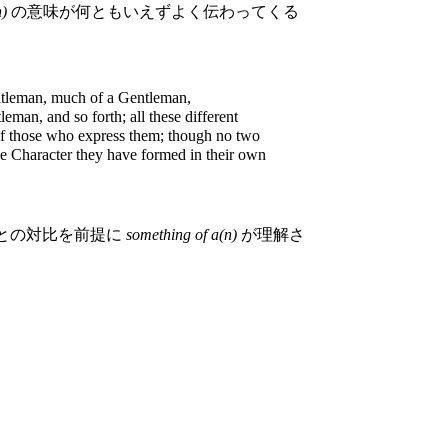
n)
の意味が何ともいえずよく伝わってくる
ntleman, much of a Gentleman,
man, and so forth; all these different
 of those who express them; though no two
the Character they have formed in their own
との対比を前提に
something of a(n)
が理解さ