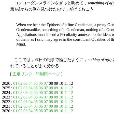
コンコーダンスラインをざっと眺めて，
something of a(
第1期からの例を見つけたので，挙げておこう
When we hear the Epithets of a fine Gentleman, a pretty Ge
Gentlemanlike, something of a Gentleman, nothing of a Gentle
Appellations must intend a Peculiarity annexed to the Ideas
of them, as I said, may agree in the constituent Qualities of 
Mind.
ここでは，昨日の記事で論じたように，
nothing of a(n)
れていることがよく分かる．
[
固定リンク
|
印刷用ページ
]
2026 :
01
02
03
04
05
06
07
08 09 10 11 12
2025 :
01
02
03
04
05
06
07
08
09
10
11
12
2024 :
01
02
03
04
05
06
07
08
09
10
11
12
2023 :
01
02
03
04
05
06
07
08
09
10
11
12
2022 :
01
02
03
04
05
06
07
08
09
10
11
12
2021 :
01
02
03
04
05
06
07
08
09
10
11
12
2020 :
01
02
03
04
05
06
07
08
09
10
11
12