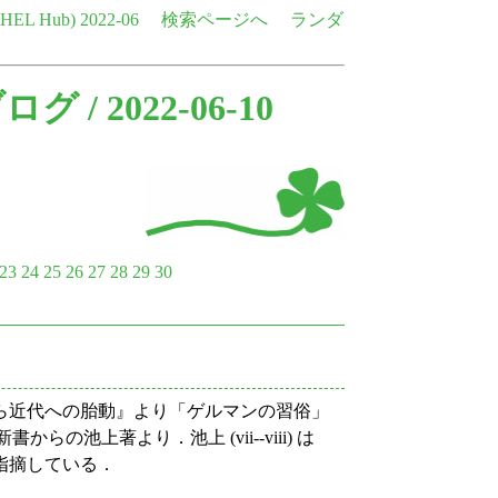
e HEL Hub)
2022-06
検索ページへ
ランダ
ブログ
/ 2022-06-10
23
24
25
26
27
28
29
30
から近代への胎動』より「ゲルマンの習俗」
らの池上著より．池上 (vii--viii) は
指摘している．