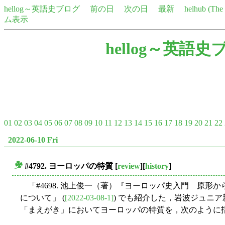
hellog～英語史ブログ
前の日
次の日
最新
helhub (Th
ム表示
hellog～英語史
01
02
03
04
05
06
07
08
09
10
11
12
13
14
15
16
17
18
19
20
21
22
2022-06-10 Fri
#4792. ヨーロッパの特質
[
review
][
history
]
■
「#4698. 池上俊一（著）『ヨーロッパ史入門 原形
について」 (
[2022-03-08-1]
) でも紹介した，岩波ジュニア新書か
「まえがき」においてヨーロッパの特質を，次のように