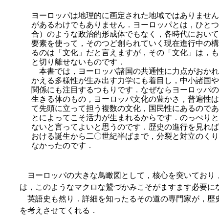
ヨーロッパは地理的に画定された地域ではありません
があるわけでもありません．ヨーロッパとは，ひとつ
合）のような政治的形成体でもなく，各時代において
要素を使って，そのつど創られていく現在進行中の構
るのは「文化」だと言えますが，その「文化」は，も
と切り離せないものです．
本書では，ヨーロッパ諸国の共通性に力点がおかれ
か
える多様性が生み出す力学にも着目し，中小諸国や
関係にも注目するつもりです．なぜならヨーロッパの
生きる体のもの，ヨーロッパ文化の豊かさ，普遍性は
て先頭に立って担う複数の文化，国民性にあるのであ
とによってこそ活力が生まれるからです．のっぺりと
ないと言ってよいと思うのです．歴史の進行を見れば
おける誕生から二〇世紀半ばまで，分裂と対立のくり
なかったのです．
ヨーロッパの大きな鳥瞰図として，核心を突いており
は，このようなマクロな鷲づかみこそがますます必要に
英語史も然り．詳細を知ったるその道の専門家が，歴
を考えさせてくれる．