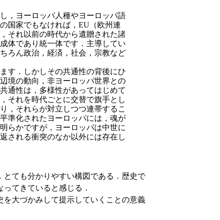
し，ヨーロッパ人種やヨーロッパ語
の国家でもなければ，EU（欧州連
，それ以前の時代から遺贈された諸
成体であり統一体です．主導してい
ちろん政治，経済，社会，宗教など
ます．しかしその共通性の背後にひ
辺境の動向，非ヨーロッパ世界との
共通性は，多様性があってはじめて
，それを時代ごとに交替で旗手とし
り，それらが対立しつつ連帯するこ
平準化されたヨーロッパには，魂が
明らかですが，ヨーロッパは中世に
返される衝突のなか以外には存在し
，とても分かりやすい構図である．歴史で
なってきていると感じる．
史を大づかみして提示していくことの意義