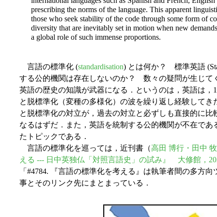
international languages such as Spanish and French, English 
prescribing the norms of the language. This apparent linguis
those who seek stability of the code through some form of co
diversity that are inevitably set in motion when new demand
a global role of such immense proportions.
言語の標準化 (
standardisation
) とは何か？ 標準英語 (Sta
する公的機関は存在しないのか？ 数々の疑問が生じて
英語の歴史の知識が武器になる．というのは，英語は，1
と脱標準化（変種の多様化）の波を繰り返し経験してきた
と脱標準化の対立が，過去の対立と必ずしも直接的に比
なるはずだ．また，英語を統制する公的機関が不在であ
たトピックである．
言語の標準化を巡っては，近刊書（
高田 博行・田中 
える --- 日中英独仏「対照言語史」の試み』 大修館，20
「#4784. 『言語の標準化を考える』は執筆者間の多方向
事とそのリンク先にまとまっている．