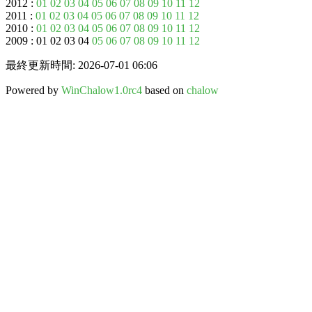
2012 :
01
02
03
04
05
06
07
08
09
10
11
12
2011 :
01
02
03
04
05
06
07
08
09
10
11
12
2010 :
01
02
03
04
05
06
07
08
09
10
11
12
2009 : 01 02 03 04
05
06
07
08
09
10
11
12
最終更新時間: 2026-07-01 06:06
Powered by
WinChalow1.0rc4
based on
chalow