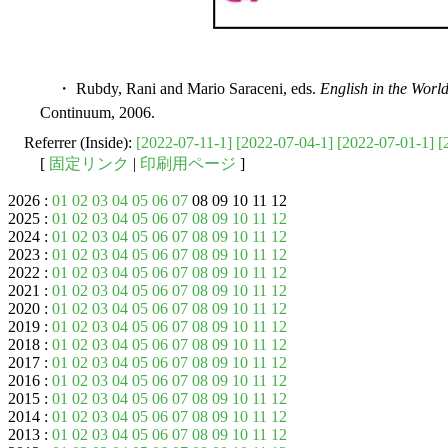
・ Rubdy, Rani and Mario Saraceni, eds.
English in the Worl
Continuum, 2006.
Referrer (Inside):
[2022-07-11-1]
[2022-07-04-1]
[2022-07-01-1]
[
[
固定リンク
|
印刷用ページ
]
2026 :
01
02
03
04
05
06
07
08 09 10 11 12
2025 :
01
02
03
04
05
06
07
08
09
10
11
12
2024 :
01
02
03
04
05
06
07
08
09
10
11
12
2023 :
01
02
03
04
05
06
07
08
09
10
11
12
2022 :
01
02
03
04
05
06
07
08
09
10
11
12
2021 :
01
02
03
04
05
06
07
08
09
10
11
12
2020 :
01
02
03
04
05
06
07
08
09
10
11
12
2019 :
01
02
03
04
05
06
07
08
09
10
11
12
2018 :
01
02
03
04
05
06
07
08
09
10
11
12
2017 :
01
02
03
04
05
06
07
08
09
10
11
12
2016 :
01
02
03
04
05
06
07
08
09
10
11
12
2015 :
01
02
03
04
05
06
07
08
09
10
11
12
2014 :
01
02
03
04
05
06
07
08
09
10
11
12
2013 :
01
02
03
04
05
06
07
08
09
10
11
12