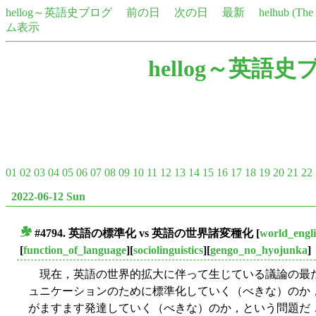
hellog～英語史ブログ
前の日
次の日
最新
helhub (Th
ム表示
hellog～英語史
01
02
03
04
05
06
07
08
09
10
11
12
13
14
15
16
17
18
19
20
21
22
2022-06-12 Sun
#4794. 英語の標準化 vs 英語の世界諸変種化
[
world_engli
■
[
function_of_language
][
sociolinguistics
][
gengo_no_hyojunka
]
現在，英語の世界的拡大に伴って生じている議論の最
ュニケーションのために標準化していく（べきな）のか
がますます発達していく（べきな）のか，という問題だ．