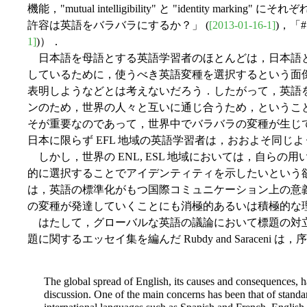
機能，"mutual intelligibility" と "identity markin
許容は英語をバラバラにするか？」 (
[2013-01-16-1]
)，「
1]
)）．
日本語を母語とする英語学習者のほとんどは，日本語
しているために，使うべき英語変種を選択するという面
表明しようなどとは考えないだろう．したがって，英語
ンのため，世界の人々と互いに通じ合うため，というこ
そが重要なのであって，世界中でバラバラの変種が生じ
日本に限らず EFL 地域の英語学習者は，おおよそ同じ
しかし，世界の ENL, ESL 地域においては，自ら
的に選択することでアイデンティティを示したいという
は，英語の標準化がもつ国際コミュニケーション上の意
の変種が発達していくことにも消極的あるいは積極的な
はたして，グローバルな英語の議論において標題の対
題に関するエッセイ集を編んだ Rubdy and Saraceni 
The global spread of English, its causes and consequences, ha
discussion. One of the main concerns has been that of standar