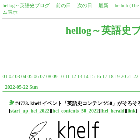
hellog～英語史ブログ
前の日
次の日
最新
helhub (Th
ム表示
hellog～英語史
01
02
03
04
05
06
07
08
09
10
11
12
13
14
15
16
17
18
19
20
21
22
2022-05-22 Sun
#4773. khelf イベント「英語史コンテンツ50」がそろ
■
[
start_up_hel_2022
][
hel_contents_50_2022
][
hel_herald
][
link
]