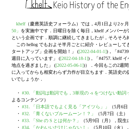
khelf
（慶應英語史フォーラム）では，4月1日より2ヶ
50」
を実施中です．日曜日を除く毎日，khelf メンバ
という企画です．順調に継続してきましたが，そろそろ
この hellog でもおよそ半月ごとに紹介・レビューしてきま
タートアップ」企画を開始！」 (
[2022-04-01-1]
)，「#47
週目に入っています」 (
[2022-04-18-1]
)，「#4757. k
地点を過ぎました」 (
[2022-05-06-1]
)）．今回もこの2週
に入ってからも相変わらず力作が目立ちます．英語史の
いでしょうか．
・
#30. 「動詞は動詞でも，3単現の -s をつけない動詞
よるコンテンツ）
・
#31. 「日本語でもよく見る「アイツら」」
（5月6
・
#32. 「青くないブルームーン！？」
（5月7日（土
・
#33. 「She の S とは何か？」
（5月9日（月），院
・
#34. 「かわいいだけじゃない！」
（5月10日（火