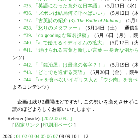
・
#35. 「英語になった意外な日本語」
（5月11日（
・
#36. 「ズボンは結局何て呼べばいい」
（5月12日
・
#37. 「古英詩の紹介 (3):
The Battle of Maldon
」
（5月
・
#38. 「怒りのメタファー」
（5月14日（土），通信
・
#39. 「do-gooding な匿名投稿」
（5月16日（月），
・
#40. 「at で始まるイディオムの拡大」
（5月17日
・
#41. 「避けられる言葉と新しい言葉 --- 身近な例から 
ンツ）
・
#42. 「「鍛冶屋」は最強の名字？！」
（5月19日
・
#43. 「どこでも通ずる英語」
（5月20日（金），院
・
#44. 「
ox
を食べないイギリス人と「ウシ肉」を食べ
よるコンテンツ）
企画は残り2週間ほどですが，この勢いを衰えさせずに
読のほどよろしくお願いいたします．
Referrer (Inside):
[2022-06-09-1]
[
固定リンク
|
印刷用ページ
]
2026 :
01
02
03
04
05
06
07
08 09 10 11 12