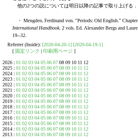
他の2つの説については明日以降の記事で取り上げる．
・ Mengden, Ferdinand von. "Periods: Old English." Chapter
International Handbook.
2 vols. Ed. Alexander Bergs and Laurel
19--32.
Referrer (Inside):
[2020-04-20-1]
[2020-04-19-1]
[
固定リンク
|
印刷用ページ
]
2026 :
01
02
03
04
05
06
07
08 09 10 11 12
2025 :
01
02
03
04
05
06
07
08
09
10
11
12
2024 :
01
02
03
04
05
06
07
08
09
10
11
12
2023 :
01
02
03
04
05
06
07
08
09
10
11
12
2022 :
01
02
03
04
05
06
07
08
09
10
11
12
2021 :
01
02
03
04
05
06
07
08
09
10
11
12
2020 :
01
02
03
04
05
06
07
08
09
10
11
12
2019 :
01
02
03
04
05
06
07
08
09
10
11
12
2018 :
01
02
03
04
05
06
07
08
09
10
11
12
2017 :
01
02
03
04
05
06
07
08
09
10
11
12
2016 :
01
02
03
04
05
06
07
08
09
10
11
12
2015 :
01
02
03
04
05
06
07
08
09
10
11
12
2014 :
01
02
03
04
05
06
07
08
09
10
11
12
2013 :
01
02
03
04
05
06
07
08
09
10
11
12