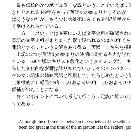
最も伝統的かつポピュラーな説ということでいえば，
きたとされる449年をもって英語史の始まりとするのが
ばそうなのだが，もう少し大雑把にみても5世紀前半か
く受け入れられている．
一方，「歴史」とは厳密にいえば文字史料が確認され
英語の文字史料がまとまった形で現われるのは700年く
開始とする，という見解もあり得る．実際，こちらを採
上記の2つが英語史の始まりの時期に関する有力な説だが，Me
ている．600年頃のキリスト教化というタイミングだ．
らした文化的な影響は計り知れないが，そのインパクト
ゲルマン語派の姉妹言語と区別して）たらしめたという議論
（象徴的に）紀元449年，(2) およそ600年，(3) およ
候補が出たことになる．
各々のポイントについて考えて行こう．定説に近い (1) を
りである．
Although the differences between the varieties of the settler
been too great at the time of the migration it is the settlers' 