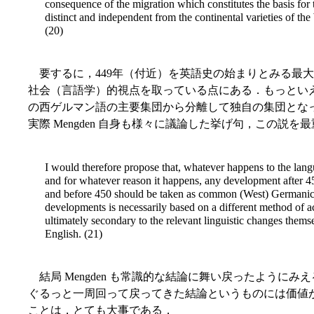
consequence of the migration which constitutes the basis for
distinct and independent from the continental varieties of th
(20)
要するに，449年（付近）を英語史の始まりとみる最
社会（言語学）的視点を取っている点にある．もっとい
の西ゲルマン語の主要集団から分離して独自の集団とな
実際 Mengden 自身も様々に議論した挙げ句，この説
I would therefore propose that, whatever happens to the lang
and for whatever reason it happens, any development after 45
and before 450 should be taken as common (West) Germanic.
developments is necessarily based on a different method of a
ultimately secondary to the relevant linguistic changes thems
English. (21)
結局 Mengden も常識的な結論に舞い戻ったように
ぐるっと一周回って戻ってきた結論というものには価値
ことは，とても大事である．