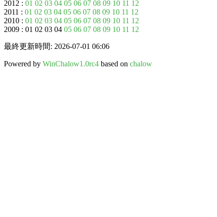
2012 :
01
02
03
04
05
06
07
08
09
10
11
12
2011 :
01
02
03
04
05
06
07
08
09
10
11
12
2010 :
01
02
03
04
05
06
07
08
09
10
11
12
2009 : 01 02 03 04
05
06
07
08
09
10
11
12
最終更新時間: 2026-07-01 06:06
Powered by
WinChalow1.0rc4
based on
chalow