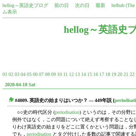
hellog～英語史ブログ
前の日
次の日
最新
helhub (Th
ム表示
hellog～英語史
01
02
03
04
05
06
07
08
09
10
11
12
13
14
15
16
17
18
19
20
21
22
2020-04-18 Sat
#4009. 英語史の始まりはいつか？ --- 449年説
[
periodisat
■
○○史の時代区分 (
periodisation
) というのは，その分野
例外ではなく，この問題について絶えず考察することな
りわけ英語史の始まりをどこに置くかという問題は，分
でも，
periodisation
とタグ付けした多数の記事で関連する