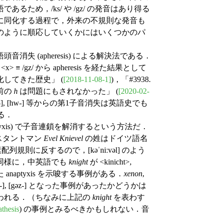
るため，/ks/ や /gz/ の発音はあり得る
に同化する過程で，外来の不規則な発音も
のように順応していくかにはいくつかのパ
 (apheresis) による解決法である．
≡ /gz/ から apheresis を経た結果として
化してきた歴史」 (
[2018-11-08-1]
)，「#3938.
前の
h
は問題にもされなかった」 (
[2020-02-
[hl-], [hn-], [hw-] 等からの第1子音消失は英語史でも
る．
yxis) で子音連鎖を解消するという方法だ．
カ人スタントマン
Evel Knievel
の姓はドイツ語名
列規則に反するので，[kəˈniːvəl] のよう
同様に，中英語でも
knight
が <kinicht>,
れた anaptyxis を示唆する事例がある．
xenon
,
əs-], [gəz-] となった事例があったかどうかは
われる．（ちなみに上記の
knight
を表わす
thesis
) の事例とみるべきかもしれない．音