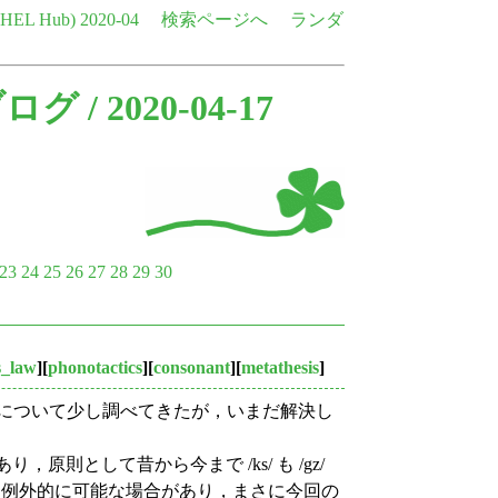
e HEL Hub)
2020-04
検索ページへ
ランダ
ブログ
/ 2020-04-17
23
24
25
26
27
28
29
30
s_law
][
phonotactics
][
consonant
][
metathesis
]
題について少し調べてきたが，いまだ解決し
，原則として昔から今まで /ks/ も /gz/
では例外的に可能な場合があり，まさに今回の