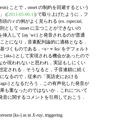
is) ことで，onset の制約を回避するという
」 (
[2011-05-06-1]
) で取り上げたように，フ
語頭の
e
の例がよく見られる (ex.
especial
,
則として onset に立つことができないの
入して [əŋ ˈwiː] と発音されるのが普通
立つことになり，音素配列論的に適格となる．
のである．<x> ≡ /ks/ をデフォルト
[əks-] として実現される機会があったので
なか現われないと思われ，実証もしにくい
得たと想定される．そうなると，子音連鎖に続く
とになるので，従来の「英語史における
，[əgz-] となるだろう．この有声化した発音が
効果も重なったのではないか．これについて
発音に関するコメントを引用しておこう．
present [ks-] as in
X-ray
, triggering