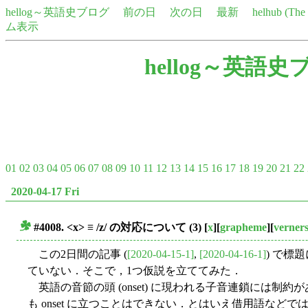
hellog～英語史ブログ
前の日
次の日
最新
helhub (Th
ム表示
hellog～英語史
01
02
03
04
05
06
07
08
09
10
11
12
13
14
15
16
17
18
19
20
21
22
2020-04-17 Fri
#4008. <x> ≡ /z/ の対応について (3)
[
x
][
grapheme
][
verner
■
この2日間の記事 (
[2020-04-15-1]
,
[2020-04-16-1]
) で標
ていない．そこで，1つ仮説を立ててみた．
英語の音節の頭 (onset) に現われる子音連鎖には制約があり
も onset に立つことはできない．とはいえ借用語など