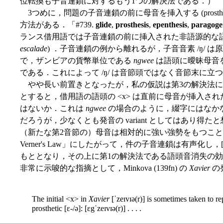
位転換も子音連鎖に対するもう1つの解決法である．）
3つめに，問題の子音連鎖の前に母音を挿入する (prosthes
方法がある．「#739.
glide
,
prosthesis
,
epenthesis
,
paragoge
ランス借用語では子音連鎖の前に挿入された非語源的な
escalade
) ．子音連鎖の例から離れるが，子音音素 /ŋ/ は原
で，ザンビアの貨幣単位である
ngwee
は語頭に曖昧母音を挿
である．これによって /ŋ/ は音節頭ではなく音節末に
やや長い前置きとなったが，私の仮説は第3の解決法に基づくも
とすると，借用語の語頭の <x> は直前に母音が挿入された 
はないか．これは
ngwee
の場合のように，綴字にはなか
だろうが，少なくとも発音の variant としてはあり
（新たな第2音節の）母音は相対的に強い強勢をもつこ
Verner's Law」にしたがって，件の子音連鎖は有声化し
もととなり，その上に第1の解決法である語頭音消失の
非常に示唆的な指摘として，Minkova (139fn) の
Xavier
の
The initial <x> in
Xavier
[ˈzeɪvɪə(r)] is sometimes taken to re
prosthetic [ɛ-/ə]: [ɛgˈzeɪvɪə(r)] . . . .