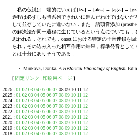
私の仮説は，端的にいえば [ks-] → [əks-] → [əgz-] →
過程は必ずしも時系列できれいに進んだわけではないだろうし，
して並存していたに違いない．また，語頭音添加 (prosthesis)
の解決法が同一過程に生じているという点についても，
思われる．それでも，onset における特定の子音連鎖
られ，その込み入った相互作用の結果，標準発音として /z
とは十分にありそうである．
・ Minkova, Donka.
A Historical Phonology of English.
Edin
[
固定リンク
|
印刷用ページ
]
2026 :
01
02
03
04
05
06
07
08 09 10 11 12
2025 :
01
02
03
04
05
06
07
08
09
10
11
12
2024 :
01
02
03
04
05
06
07
08
09
10
11
12
2023 :
01
02
03
04
05
06
07
08
09
10
11
12
2022 :
01
02
03
04
05
06
07
08
09
10
11
12
2021 :
01
02
03
04
05
06
07
08
09
10
11
12
2020 :
01
02
03
04
05
06
07
08
09
10
11
12
2019 :
01
02
03
04
05
06
07
08
09
10
11
12
2018 :
01
02
03
04
05
06
07
08
09
10
11
12