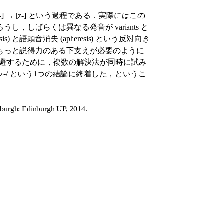
 [gz-] → [z-] という過程である．実際にはこの
しばらくは異なる発音が variants と
 と語頭音消失 (apheresis) という反対向き
もっと説得力のある下支えが必要のように
を回避するために，複数の解決法が同時に試み
-/ という1つの結論に終着した，というこ
burgh: Edinburgh UP, 2014.