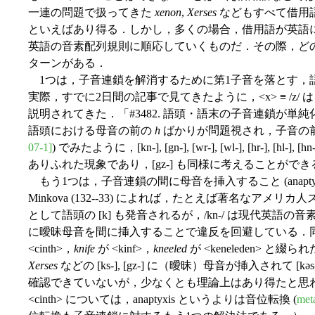
一連の問題で扱ってきた
xenon
,
Xerses
などもすべて借用語であ
といえばあり得る．しかし，多くの場合，借用語が英語
英語の音素配列規則に順応していくものだ．その際，ど
ターンがある．
1つは，子音連鎖を解消するために第1子音を落とす，語頭音消失
実際，すでに2日間の記事で見てきたように，<x> ≡ /z/ は <x> 
説明されてきた．「#3482. 語頭・語末の子音連鎖が単純
語頭における母音の前の
h
ばかりが問題視され，子音の
07-1]
) でみたように，[kn-], [gn-], [wr-], [wl-], [hr-], 
ありふれた現象であり，[gz-] も同様に考えることができ
もう1つは，子音連鎖の間に母音を挿入すること (anapt
Minkova (132--33) によれば，たとえば著名なアメリ
として語頭の [k] も発音されるが，/kn-/ は現代英語の音素配
に曖昧母音を間に挿入することで違反を回避している．
<cinth>，
knife
が <kinf>，
kneeled
が <keneleden> と綴ら
Xerses
などの [ks-], [gz-] に（曖昧）母音が挿入されて [k
確認できていないが，少なくとも理論上はあり得たと思
<cinth> については，anaptyxis というよりは音位転換 (
meta