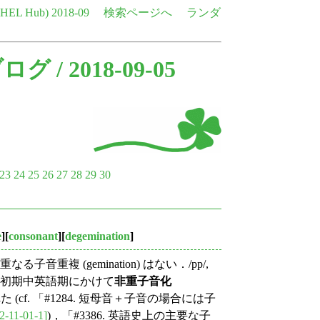
e HEL Hub)
2018-09
検索ページへ
ランダ
ブログ
/ 2018-09-05
23
24
25
26
27
28
29
30
e
][
consonant
][
degemination
]
 (gemination) はない．/pp/,
したのだが，初期中英語期にかけて
非重子音化
cf. 「#1284. 短母音＋子音の場合には子
2-11-01-1]
)，「#3386. 英語史上の主要な子