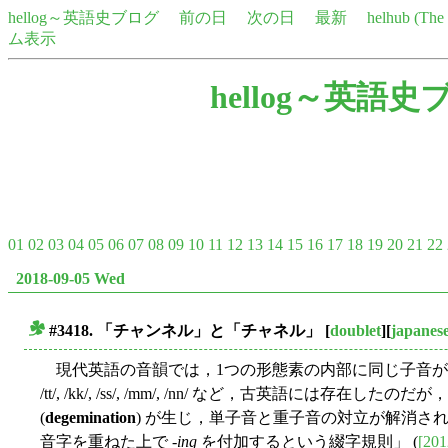
hellog～英語史ブログ
前の日
次の日
最新
helhub (Th
ム表示
hellog～英語史
01
02
03
04
05
06
07
08
09
10
11
12
13
14
15
16
17
18
19
20
21
22
2018-09-05 Wed
#3418. 「チャンネル」と「チャネル」
[
doublet
][
japanes
■
現代英語の音韻では，1つの形態素の内部に同じ子音が重なる子音重複
/tt/, /kk/, /ss/, /mm/, /nn/ など，古英語には存在
(
degemination
) が生じ，単子音と重子音の対立が解消された (
音字を重ねた上で -
ing
を付加するという綴字規則」 (
[201