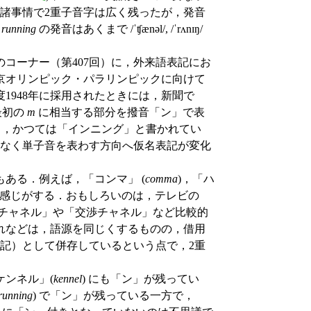
そ諸事情で2重子音字は広く残ったが，発音
,
running
の発音はあくまで /ˈʧænəl/, /ˈrʌnɪŋ/
コーナー（第407回）に，外来語表記にお
京オリンピック・パラリンピックに向けて
1948年に採用されたときには，新聞で
最初の
m
に相当する部分を撥音「ン」で表
 も，かつては「インニング」と書かれてい
はなく単子音を表わす方向へ仮名表記が変化
ある．例えば，「コンマ」 (
comma
)，「ハ
い感じがする．おもしろいのは，テレビの
売チャネル」や「交渉チャネル」など比較的
れなどは，語源を同じくするものの，借用
記）として併存しているという点で，2重
ンネル」(
kennel
) にも「ン」が残ってい
running
) で「ン」が残っている一方で，