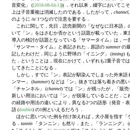
音変化」 (
[2018-08-04-1]
)) ．それ以来，綴字においてこ
上は子音重複は消滅したのである．したがって，
channel
のように /n/ 1つなので注意を要する．
これに関して，先日，読売新聞の「なぜなに日本語」の
いて「ン」をはさむか否かという話題が載っていた．東
導入の検討が話題となっている「サマータイム」は，一度
「サンマー・タイム」と表記された．原語の
summer
の
記したわけだ．同じように野球の「イニング」 (
inning
)
た．ということは，現在にかけて，いずれも2重子音で
してきたことになる．
しかし，すでに「ン」表記が馴染んでしまった外来語も
ンマー」 (
hammer
) などは「ン」抜きでは落ち着きの悪
「チャンネル」 (
channel
) では「ン」が残ったが，「販
新しい用法においては「ン」が脱落していることだ．こ
の経路や用法の違いにより，異なる2つの語形（発音・表
語 (
doublet
) の1例といえるだろう．
ほかに思いついた例を付け加えれば，犬小屋を指す「ケ
る．
tannin
「タンニン」も然り．また，「ランニング」 (