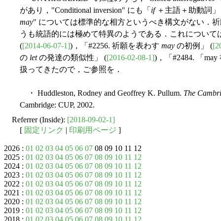
があり，"Conditional inversion" にも「
if
＋主語＋助動詞」と
may
" については標準的な相方というべき構文がない．
うも統語的には極めて特異のようである．これについては「#
(
[2014-06-07-1]
)，「#2256. 祈願を表わす
may
の初例」 (
[2
の
let
の発達の類似性」 (
[2016-02-08-1]
)，「#2484. 「
扱ってきたので，ご参照を．
・ Huddleston, Rodney and Geoffrey K. Pullum.
The Cambri
Cambridge: CUP, 2002.
Referrer (Inside):
[2018-09-02-1]
[
固定リンク
|
印刷用ページ
]
2026 :
01
02
03
04
05
06
07
08 09 10 11 12
2025 :
01
02
03
04
05
06
07
08
09
10
11
12
2024 :
01
02
03
04
05
06
07
08
09
10
11
12
2023 :
01
02
03
04
05
06
07
08
09
10
11
12
2022 :
01
02
03
04
05
06
07
08
09
10
11
12
2021 :
01
02
03
04
05
06
07
08
09
10
11
12
2020 :
01
02
03
04
05
06
07
08
09
10
11
12
2019 :
01
02
03
04
05
06
07
08
09
10
11
12
2018 :
01
02
03
04
05
06
07
08
09
10
11
12