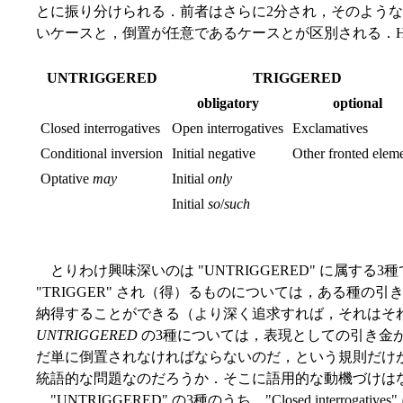
とに振り分けられる．前者はさらに2分され，そのよう
いケースと，倒置が任意であるケースとが区別される．Huddlesto
UNTRIGGERED
TRIGGERED
obligatory
optional
Closed interrogatives
Open interrogatives
Exclamatives
Conditional inversion
Initial negative
Other fronted elem
Optative
may
Initial
only
Initial
so
/
such
とりわけ興味深いのは "UNTRIGGERED" に属する
"TRIGGER" され（得）るものについては，ある種の
納得することができる（より深く追求すれば，それはそ
UNTRIGGERED
の3種については，表現としての引き金
だ単に倒置されなければならないのだ，という規則だけ
統語的な問題なのだろうか．そこに語用的な動機づけは
"UNTRIGGERED" の3種のうち，"Closed interro