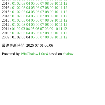
2017 :
01
02
03
04
05
06
07
08
09
10
11
12
2016 :
01
02
03
04
05
06
07
08
09
10
11
12
2015 :
01
02
03
04
05
06
07
08
09
10
11
12
2014 :
01
02
03
04
05
06
07
08
09
10
11
12
2013 :
01
02
03
04
05
06
07
08
09
10
11
12
2012 :
01
02
03
04
05
06
07
08
09
10
11
12
2011 :
01
02
03
04
05
06
07
08
09
10
11
12
2010 :
01
02
03
04
05
06
07
08
09
10
11
12
2009 : 01 02 03 04
05
06
07
08
09
10
11
12
最終更新時間: 2026-07-01 06:06
Powered by
WinChalow1.0rc4
based on
chalow