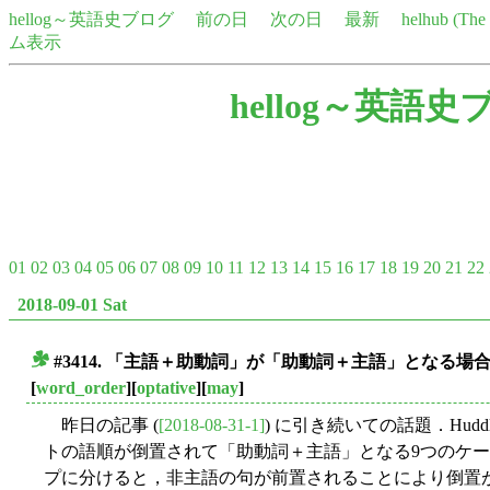
hellog～英語史ブログ
前の日
次の日
最新
helhub (Th
ム表示
hellog～英語史
01
02
03
04
05
06
07
08
09
10
11
12
13
14
15
16
17
18
19
20
21
22
2018-09-01 Sat
#3414. 「主語＋助動詞」が「助動詞＋主語」となる場合 (
■
[
word_order
][
optative
][
may
]
昨日の記事 (
[2018-08-31-1]
) に引き続いての話題．Huddle
トの語順が倒置されて「助動詞＋主語」となる9つのケー
プに分けると，非主語の句が前置されることにより倒置