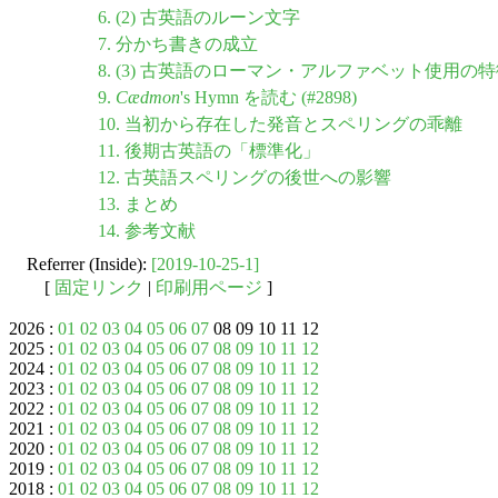
6. (2) 古英語のルーン文字
7. 分かち書きの成立
8. (3) 古英語のローマン・アルファベット使用の
9.
Cædmon
's Hymn を読む (#2898)
10. 当初から存在した発音とスペリングの乖離
11. 後期古英語の「標準化」
12. 古英語スペリングの後世への影響
13. まとめ
14. 参考文献
Referrer (Inside):
[2019-10-25-1]
[
固定リンク
|
印刷用ページ
]
2026 :
01
02
03
04
05
06
07
08 09 10 11 12
2025 :
01
02
03
04
05
06
07
08
09
10
11
12
2024 :
01
02
03
04
05
06
07
08
09
10
11
12
2023 :
01
02
03
04
05
06
07
08
09
10
11
12
2022 :
01
02
03
04
05
06
07
08
09
10
11
12
2021 :
01
02
03
04
05
06
07
08
09
10
11
12
2020 :
01
02
03
04
05
06
07
08
09
10
11
12
2019 :
01
02
03
04
05
06
07
08
09
10
11
12
2018 :
01
02
03
04
05
06
07
08
09
10
11
12