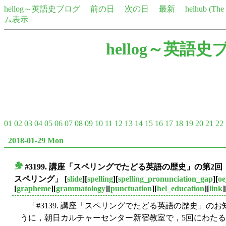
hellog～英語史ブログ
前の日
次の日
最新
helhub (Th
ム表示
hellog～英語史
01
02
03
04
05
06
07
08
09
10
11
12
13
14
15
16
17
18
19
20
21
22
2018-01-29 Mon
#3199. 講座「スペリングでたどる英語の歴史」の第2回
■
スペリング」
[
slide
][
spelling
][
spelling_pronunciation_gap
][
oe
[
grapheme
][
grammatology
][
punctuation
][
hel_education
][
link
]
「#3139. 講座「スペリングでたどる英語の歴史」のお知
うに，朝日カルチャーセンター新宿教室で，5回にわた