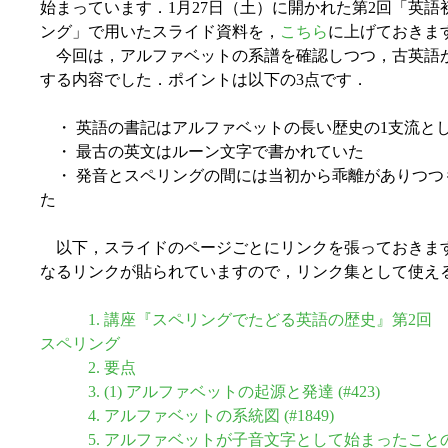
始まっています．1月27日（土）に開かれた第2回「英語初
ング」で用いたスライド資料を，
こちら
に上げておきま
今回は，アルファベットの系譜を確認しつつ，古英語
する内容でした．ポイントは以下の3点です．
・ 英語の書記はアルファベットの長い歴史の1支流と
・ 最古の英文はルーン文字で書かれていた
・ 発音とスペリングの間には当初から乖離がありつつ
た
以下，スライドのページごとにリンクを張っておきま
なるリンクが貼られていますので，リンク集として使え
1. 講座『スペリングでたどる英語の歴史』第2回 
スペリング
2. 要点
3. (1) アルファベットの起源と発達 (#423)
4. アルファベットの系統図 (#1849)
5. アルファベットが子音文字として始まったこと