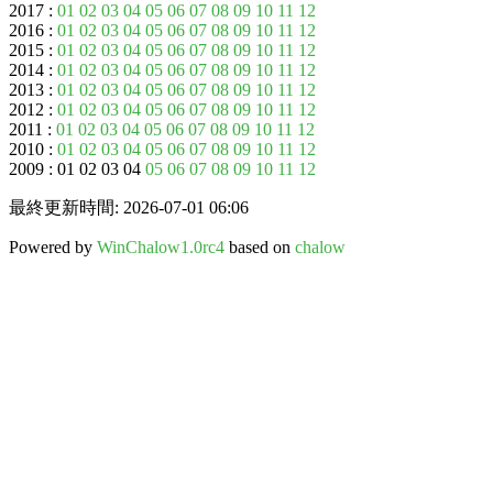
2017 :
01
02
03
04
05
06
07
08
09
10
11
12
2016 :
01
02
03
04
05
06
07
08
09
10
11
12
2015 :
01
02
03
04
05
06
07
08
09
10
11
12
2014 :
01
02
03
04
05
06
07
08
09
10
11
12
2013 :
01
02
03
04
05
06
07
08
09
10
11
12
2012 :
01
02
03
04
05
06
07
08
09
10
11
12
2011 :
01
02
03
04
05
06
07
08
09
10
11
12
2010 :
01
02
03
04
05
06
07
08
09
10
11
12
2009 : 01 02 03 04
05
06
07
08
09
10
11
12
最終更新時間: 2026-07-01 06:06
Powered by
WinChalow1.0rc4
based on
chalow