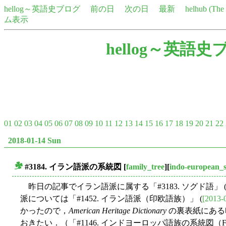
hellog～英語史ブログ
前の日
次の日
最新
helhub (Th
ム表示
hellog～英語史
01
02
03
04
05
06
07
08
09
10
11
12
13
14
15
16
17
18
19
20
21
22
2018-01-14 Sun
#3184. イラン語派の系統図
[
family_tree
][
indo-european_s
■
昨日の記事でイラン語派に属する「#3183. ソグド語」 
派については「#1452. イラン語派（印欧語族）」 (
[2013-
かったので，
American Heritage Dictionary
の裏表紙にある
おきたい．（「#1146. インドヨーロッパ語族の系統図（Fort