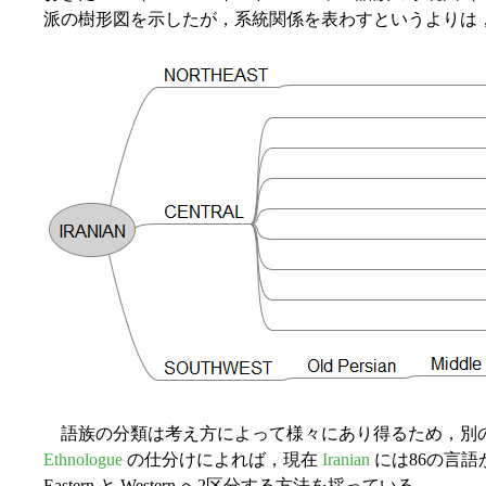
派の樹形図を示したが，系統関係を表わすというよりは
語族の分類は考え方によって様々にあり得るため，別
Ethnologue
の仕分けによれば，現在
Iranian
には86の言語
Eastern と Western へ2区分する方法を採っている．