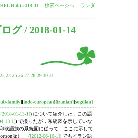
e HEL Hub)
2018-01
検索ページへ
ランダ
ブログ
/ 2018-01-14
23
24
25
26
27
28
29
30
31
ub-family
][
indo-european
][
iranian
][
sogdian
]
(
[2018-01-13-1]
) について紹介した．この語
04-18-1]
) で扱ったが，系統図を示していな
印欧語族の系統図に従って，ここに示して
son版）」 (
[2012-06-16-1]
) でもイラン語