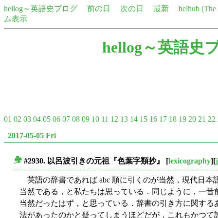
hellog～英語史ブログ
前の日
次の日
最新
helhub (Th
ム表示
hellog～英語史
01
02
03
04
05
06
07
08
09
10
11
12
13
14
15
16
17
18
19
20
21
22
2017-05-05 Fri
#2930. 以呂波引きの元祖『色葉字類抄』
[
lexicography
][
■
英語の辞書であれば abc 順に引くのが当然，現代日
当然である，と私たちは思っている．同じように，一昔
当然だったはず，と思っている．辞書の引き方に関する
法があったのかと疑ってしまうほどだが，これもかつて