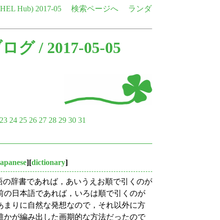
e HEL Hub)
2017-05
検索ページへ
ランダ
ブログ
/ 2017-05-05
23
24
25
26
27
28
29
30
31
japanese
][
dictionary
]
本語の辞書であれば，あいうえお順で引くのが
前の日本語であれば，いろは順で引くのが
あまりに自然な発想なので，それ以外に方
誰かが編み出した画期的な方法だったので