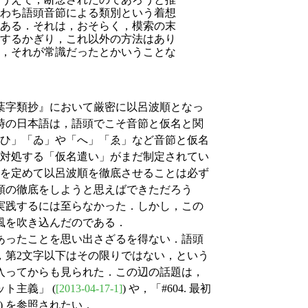
わち語頭音節による類別という着想
ある．それは，おそらく，模索の末
するかぎり，これ以外の方法はあり
，それが常識だったとかいうことな
葉字類抄』において厳密に以呂波順となっ
時の日本語は，語頭でこそ音節と仮名と関
「ひ」「ゐ」や「へ」「ゑ」など音節と仮名
に対処する「仮名遣い」がまだ制定されてい
準を定めて以呂波順を徹底させることは必ず
順の徹底をしようと思えばできただろう
実践するには至らなかった．しかし，この
風を吹き込んだのである．
あったことを思い出さざるを得ない．語頭
，第2文字以下はその限りではない，という
入ってからも見られた．この辺の話題は，
ト主義」 (
[2013-04-17-1]
) や，「#604. 最初
 (6) を参照されたい．