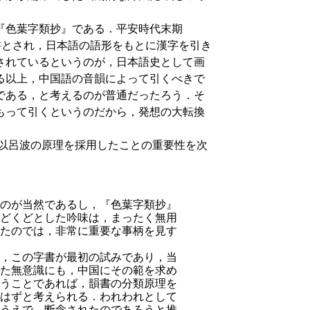
『色葉字類抄』である．平安時代末期
字書とされ，日本語の語形をもとに漢字を引き
されているというのが，日本語史として画
る以上，中国語の音韻によって引くべきで
である，と考えるのが普通だったろう．そ
もって引くというのだから，発想の大転換
はなく以呂波の原理を採用したことの重要性を次
のが当然であるし，『色葉字類抄』
どくどとした吟味は，まったく無用
たのでは，非常に重要な事柄を見す
，この字書が最初の試みであり，当
た無意識にも，中国にそ
の範を求め
うことであれば，韻書の分類原理を
はずと考えられる．われわれとして
うえで，断念されたのであろうと推