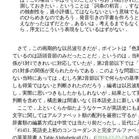
測しておきたい．ということは「詞条の初言」，すな
の独創性を，過小評価してはならないという意味でも
のひらめきなのであろう．発音引きの字書を作ろうと
えなかったはずだとか，あるいは，考えるまでもなく
ら，序文にこういう表現をしているはずがない．
さて，この画期的な以呂波引きだが，ポイントは『色
ているのは語頭音節のみだったことだ．というのは，当
係が1対1できれいに対応していたが，第2音節以下では
の1対多の関係が見られたからである．このような問題
ない当時にあっては，むしろ第2音節以下で何らかの基
しも得策ではないと判断されたのだろう．編者は以呂波
し，実際に思いつきもしたかもしれないが，結果として
判断を含めて，橘忠兼は間違いなく日本語史上に新しい
ここで，上といくらか似たようなケースが英語史にも
文字に関してはアルファベット順の配列を厳密に守るが
辞書類の編纂方式は中世では当たり前だったし，近代に
「#1451. 英語史上初のコンコーダンスと完全アルファベッ
の英英辞書 A Table Alphabeticall (2)」 (
[2010-12-22-1]
) の