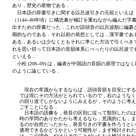
あり，歴史の産物である．
日本語の辞書引きに関する以呂波引きの元祖といえば
（1144--80年頃）に橘忠兼が補訂を重ねながら編んだ
出すための辞書だった．これが語頭音の以呂波順に編纂
期的なのである．それ以前の発想としては，漢字書であ
ある，あるいは少なくともそれに準じた方法で引くべき
れを思い切って日本語の音韻体系にべったりの以呂波で
といえる．
小松 (208--09) は，編者が中国語の音韻の原理で
のように論じている．
現在の常識からするならば，語頭音節を目安にする
では現にその方法がとられているので，右のようなく
の回り道でしかないようにみえるが，そのように考え
ごすことになる．
日本語の語彙を，発音の区別に従って類別したのは
時の学問のありかたから考えるなら，意識的にも，ま
るのが自然だったから，発音引きの字書を作ろうとい
適用できるかどうかという可能性が，まず検討された
は，この場合，やはりそのことがいちおう検討された