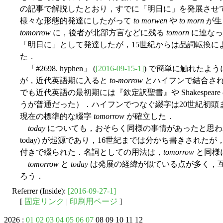
の記事で解説したとおり，すでに「明日に」を発展させ
様々な形態的発達にしたがって
to morwen
や
to morn
が生
tomorrow
に，後者が北部方言などに残る
tomorn
に連なっ
「明日に」として発達したが，15世紀からは品詞転換に
た．
「#2698. hyphen」 (
[2016-09-15-1]
) で簡単に触れたよ
が，近代英語期に入ると
to-morrow
とハイフンで結合され
でも近代英語の最初期には『欽定訳聖書』や Shakespeare の
うが普通だった）．ハイフンでつなぐ綴字は20世紀初頭
現在の標準的な綴字
tomorrow
が確立した．
today
についても，おそらく同様の事情があったと思
today) が起源であり，16世紀までは分かち書きされた
付きで綴られた．名詞としての用法は，
tomorrow
と同様
tomorrow
と
today
は発展の経緯が似ている点が多く，
ろう．
Referrer (Inside):
[2016-09-27-1]
[
固定リンク
|
印刷用ページ
]
2026 :
01
02
03
04
05
06
07
08 09 10 11 12