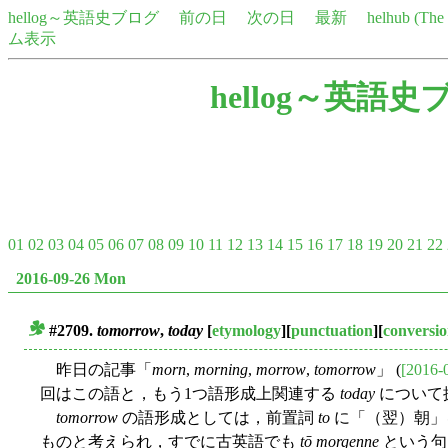
hellog～英語史ブログ
前の日
次の日
最新
helhub (Th
ム表示
hellog～英語史
01
02
03
04
05
06
07
08
09
10
11
12
13
14
15
16
17
18
19
20
21
22
2016-09-26 Mon
#2709.
tomorrow
,
today
[
etymology
][
punctuation
][
conversi
■
昨日の記事「
morn
,
morning
,
morrow
,
tomorrow
」 (
[2016-
回はこの語と，もう1つ語形成上関連する
today
について
tomorrow
の語形成としては，前置詞
to
に「（翌）朝」
ものと考えられ，すでに古英語でも
tō morgenne
という句