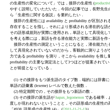
の生産性の変化について」では，接辞の生産性 (
productiv
やすく説明していただいた．今回の記事では，長野先生
ら「生産性に関する仮説」を要約したい．
接辞の生産性には availability と profitabili
存在することを指し，それにより形成される潜在的な語
その語形成規則が実際に使用され，単語として具現化し
を考える際には，新語を作る潜在能力と実際に新語を作
接辞の生産性の測定ということになると，潜在能力たる avai
して具現化されていないのだから，客観的に測りようが
力である profitability を測り，そこから availabil
profitability の主要な測定法として3つほどが提案
とが前提となっている．
(1) その接辞をもつ派生語のタイプ数．端的には辞書
単語の語彙素 (lexeme) レベルで数えた個数．
(2) 特定期間での，その接辞をもつ新語の数．
(3) その接辞の派生語が
hapax_legomenon
である確率．
度しか現われないということと，その語形成の生産性の高
「#938. 語形成の生産性 (4)」 (
[2011-11-21-1]
)）．