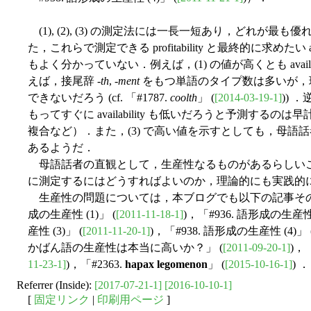
(1), (2), (3) の測定法には一長一短あり，どれが
た，これらで測定できる profitability と最終的に求めたい 
もよく分かっていない．例えば，(1) の値が高くとも avail
えば，接尾辞 -
th
, -
ment
をもつ単語のタイプ数は多いが，
できないだろう (cf. 「#1787.
coolth
」 (
[2014-03-19-1]
)) 
もってすぐに availability も低いだろうと予測す
複合など）．また，(3) で高い値を示すとしても，母語
あるようだ．
母語話者の直観として，生産性なるものがあるらしい
に測定するにはどうすればよいのか，理論的にも実践的
生産性の問題については，本ブログでも以下の記事その他
成の生産性 (1)」 (
[2011-11-18-1]
)，「#936. 語形成の生産性 
産性 (3)」 (
[2011-11-20-1]
)，「#938. 語形成の生産性 (4)」 
かばん語の生産性は本当に高いか？」 (
[2011-09-20-1]
)，
11-23-1]
)，「#2363.
hapax legomenon
」 (
[2015-10-16-1]
) ．
Referrer (Inside):
[2017-07-21-1]
[2016-10-10-1]
[
固定リンク
|
印刷用ページ
]