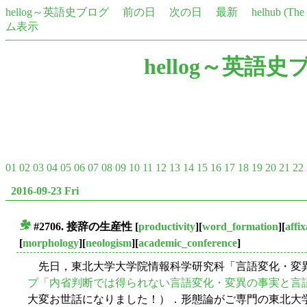
hellog～英語史ブログ
前の日
次の日
最新
helhub (Th
ム表示
hellog～英語史
01
02
03
04
05
06
07
08
09
10
11
12
13
14
15
16
17
18
19
20
21
22
2016-09-23 Fri
#2706. 接辞の生産性
[
productivity
][
word_formation
][
affix
■
[
morphology
][
neologism
][
academic_conference
]
先日，東北大学大学院情報科学研究科「言語変化・変
プ「内省判断では得られない言語変化・変異の事実と言
大変お世話になりました！）．形態論がご専門の東北大学