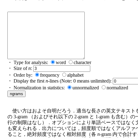
・ Type for analysis:
word
character
・ Size of
n
:
・ Order by:
frequency
alphabet
・ Display the first
n
-lines (Note: 0 means unlimited):
・ Normalization in statistics:
unnormalized
normalized
使い方はおよそ自明だろう．適当な長さの英文テキスト
の 3-gram （およびそれ以下の 2-gram と 1-gram
行の制限はなし）．オプションにより単語ベースではなく
も変えられる．出力については，頻度順ではなくアルファ
ること，絶対頻度ではなく相対頻度（各
n
-gram 内で合