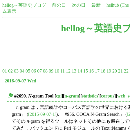
hellog～英語史ブログ
前の日
次の日
最新
helhub (Th
ム表示
hellog～英語史
01
02
03
04
05
06
07
08
09
10
11
12
13
14
15
16
17
18
19
20
21
22
2016-09-07 Wed
#2690.
N
-gram Tool
[
cgi
][
n-gram
][
statistics
][
corpus
][
web_s
■
n
-gram は，言語統計やコーパス言語学の世界における
gram」 (
[2015-09-07-1]
), 「#956. COCA N-Gram Search」 (
[
てその
n
-gram を得るツールはネットその他にも遍在し
てみた．バックエンドに Perl モジュールの Text::Ngram