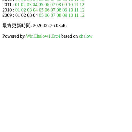
2011 :
01
02
03
04
05
06
07
08
09
10
11
12
2010 :
01
02
03
04
05
06
07
08
09
10
11
12
2009 : 01 02 03 04
05
06
07
08
09
10
11
12
最終更新時間: 2026-06-26 03:46
Powered by
WinChalow1.0rc4
based on
chalow