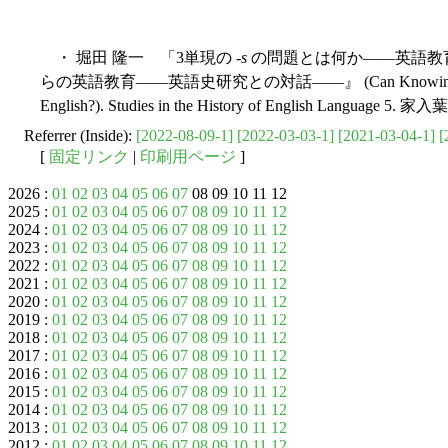
・ 堀田 隆一 「3単現の -
s
の問題とは何か――英語教
らの英語教育――英語史研究との対話――』 (Can Knowing the History
English?). Studies in the History of English Lan
Referrer (Inside):
[2022-08-09-1]
[2022-03-03-1]
[2021-03-04-1]
[
[
固定リンク
|
印刷用ページ
]
2026 :
01
02
03
04
05
06
07
08 09 10 11 12
2025 :
01
02
03
04
05
06
07
08
09
10
11
12
2024 :
01
02
03
04
05
06
07
08
09
10
11
12
2023 :
01
02
03
04
05
06
07
08
09
10
11
12
2022 :
01
02
03
04
05
06
07
08
09
10
11
12
2021 :
01
02
03
04
05
06
07
08
09
10
11
12
2020 :
01
02
03
04
05
06
07
08
09
10
11
12
2019 :
01
02
03
04
05
06
07
08
09
10
11
12
2018 :
01
02
03
04
05
06
07
08
09
10
11
12
2017 :
01
02
03
04
05
06
07
08
09
10
11
12
2016 :
01
02
03
04
05
06
07
08
09
10
11
12
2015 :
01
02
03
04
05
06
07
08
09
10
11
12
2014 :
01
02
03
04
05
06
07
08
09
10
11
12
2013 :
01
02
03
04
05
06
07
08
09
10
11
12
2012 :
01
02
03
04
05
06
07
08
09
10
11
12