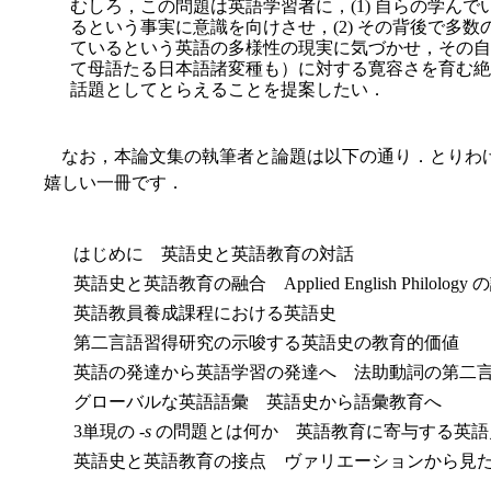
むしろ，この問題は英語学習者に，(1) 自らの学ん
るという事実に意識を向けさせ，(2) その背後で多
ているという英語の多様性の現実に気づかせ，その自然
て母語たる日本語諸変種も）に対する寛容さを育む絶
話題としてとらえることを提案したい．
なお，本論文集の執筆者と論題は以下の通り．とりわ
嬉しい一冊です．
はじめに 英語史と英語教育の対話
英語史と英語教育の融合 Applied English Philology
英語教員養成課程における英語史
第二言語習得研究の示唆する英語史の教育的価値
英語の発達から英語学習の発達へ 法助動詞の第二
グローバルな英語語彙 英語史から語彙教育へ
3単現の -
s
の問題とは何か 英語教育に寄与する英語
英語史と英語教育の接点 ヴァリエーションから見