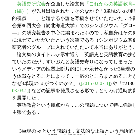
英語史研究会
が企画した論文集
『これからの英語教育
（編））
が先月出版された．そのなかで「3単現の -
s
の問
的視点――」と題する小論を寄稿させていただいた．本書は
会第86回大会（於北海道大学）でのシンポジウム「グロ
―」の研究報告を中心に編まれたもので，私自身はその
に混ぜていただいたという次第である（シンポジウム関
研究者のグループに入れていただいて本当にありがとう
論文集のタイトルが示す通り，英語史と英語教育の接
ていたのだが，ずいぶんと英語史寄りになってしまった
いうメディアの性質上断片的にしか示せなかった3単現の 
う体裁をとることによって，一応のところまとめることがで
なぜ3単現の -
s
がつくのか？」 (
[2015-02-07-1]
) や「#2136
03-03-1]
) などの記事を発展させる形で，とりわけ通時的変
を展開した．
英語教育という観点から，この問題について特に強調
主張である．
3単現の -
s
という問題は，文法的な正誤という局所的