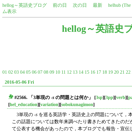
hellog～英語史ブログ
前の日
次の日
最新
helhub (Th
ム表示
hellog～英語史
01
02
03
04
05
06
07
08
09
10
11
12
13
14
15
16
17
18
19
20
21
22
2016-05-06 Fri
#2566. 「3単現の -
s
の問題とは何か」
[
3sp
][
3pp
][
verb
][
p
■
[
hel_education
][
variation
][
sobokunagimon
]
3単現の -
s
を巡る英語学・英語史上の問題について，
この話題については数年来調べたり書きためてきたのだ
て公表する機会があったので，本ブログでも報告・宣伝