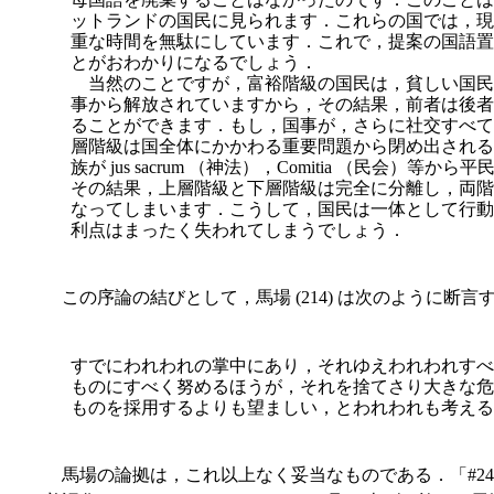
ットランドの国民に見られます．これらの国では，現
重な時間を無駄にしています．これで，提案の国語置
とがおわかりになるでしょう．
当然のことですが，富裕階級の国民は，貧しい国民
事から解放されていますから，その結果，前者は後者
ることができます．もし，国事が，さらに社交すべて
層階級は国全体にかかわる重要問題から閉め出される
族が jus sacrum （神法），Comitia （民会）
その結果，上層階級と下層階級は完全に分離し，両階
なってしまいます．こうして，国民は一体として行動
利点はまったく失われてしまうでしょう．
この序論の結びとして，馬場 (214) は次のように断言
すでにわれわれの掌中にあり，それゆえわれわれすべ
ものにすべく努めるほうが，それを捨てさり大きな危
ものを採用するよりも望ましい，とわれわれも考える
馬場の論拠は，これ以上なく妥当なものである．「#245