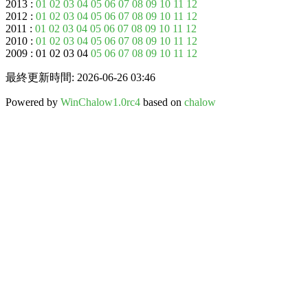
2013 :
01
02
03
04
05
06
07
08
09
10
11
12
2012 :
01
02
03
04
05
06
07
08
09
10
11
12
2011 :
01
02
03
04
05
06
07
08
09
10
11
12
2010 :
01
02
03
04
05
06
07
08
09
10
11
12
2009 : 01 02 03 04
05
06
07
08
09
10
11
12
最終更新時間: 2026-06-26 03:46
Powered by
WinChalow1.0rc4
based on
chalow