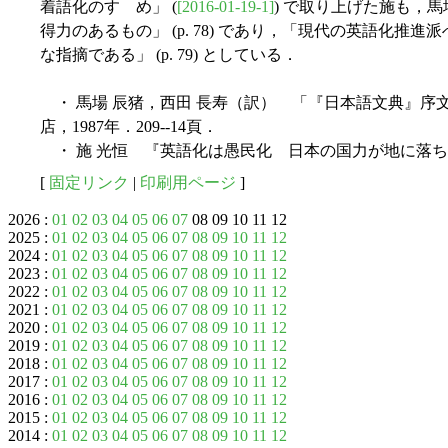
着語化のすゝめ」 (
[2016-01-19-1]
) で取り上げた施も，
得力のあるもの」 (p. 78) であり，「現代の英語化
な指摘である」 (p. 79) としている．
・ 馬場 辰猪，西田 長寿（訳） 「『日本語文典』序
店，1987年．209--14頁．
・ 施 光恒 『英語化は愚民化 日本の国力が地に落ち
[
固定リンク
|
印刷用ページ
]
2026 :
01
02
03
04
05
06
07
08 09 10 11 12
2025 :
01
02
03
04
05
06
07
08
09
10
11
12
2024 :
01
02
03
04
05
06
07
08
09
10
11
12
2023 :
01
02
03
04
05
06
07
08
09
10
11
12
2022 :
01
02
03
04
05
06
07
08
09
10
11
12
2021 :
01
02
03
04
05
06
07
08
09
10
11
12
2020 :
01
02
03
04
05
06
07
08
09
10
11
12
2019 :
01
02
03
04
05
06
07
08
09
10
11
12
2018 :
01
02
03
04
05
06
07
08
09
10
11
12
2017 :
01
02
03
04
05
06
07
08
09
10
11
12
2016 :
01
02
03
04
05
06
07
08
09
10
11
12
2015 :
01
02
03
04
05
06
07
08
09
10
11
12
2014 :
01
02
03
04
05
06
07
08
09
10
11
12