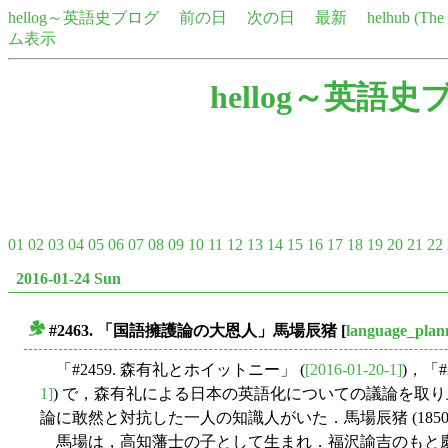
hellog～英語史ブログ
前の日
次の日
最新
helhub (Th
ム表示
hellog～英語史
01
02
03
04
05
06
07
08
09
10
11
12
13
14
15
16
17
18
19
20
21
22
2016-01-24 Sun
#2463. 「国語擁護論の大恩人」馬場辰猪
[
language_plan
■
「#2459. 森有礼とホイットニー」 (
[2016-01-20-1]
)，「#2
1]
) で，森有礼による日本の英語化についての議論を取
論に敢然と対抗した一人の知識人がいた．馬場辰猪 (1850--
馬場は，高知藩士の子として生まれ．福沢諭吉のもと