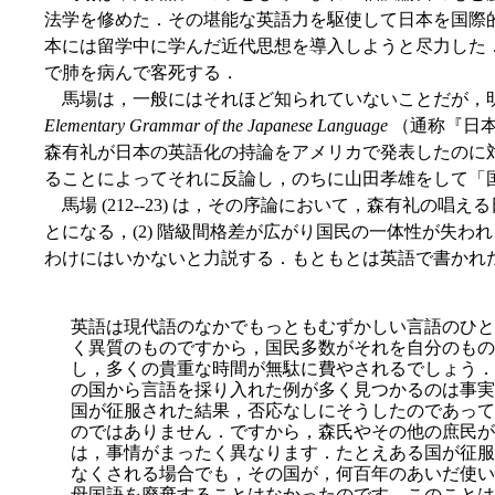
法学を修めた．その堪能な英語力を駆使して日本を国際
本には留学中に学んだ近代思想を導入しようと尽力した
で肺を病んで客死する．
馬場は，一般にはそれほど知られていないことだが，
Elementary Grammar of the Japanese Language
（通称『日本
森有礼が日本の英語化の持論をアメリカで発表したのに
ることによってそれに反論し，のちに山田孝雄をして「
馬場 (212--23) は，その序論において，森有礼の唱え
とになる，(2) 階級間格差が広がり国民の一体性が失わ
わけにはいかないと力説する．もともとは英語で書かれ
英語は現代語のなかでもっともむずかしい言語のひと
く異質のものですから，国民多数がそれを自分のもの
し，多くの貴重な時間が無駄に費やされるでしょ
う．
の国から言語を採り入れた例が多く見つかるのは事実
国が征服された結果，否応なしにそうしたのであって
のではありません．ですから，森氏やその他の庶民が
は，事情がまったく異なります．たとえある国が征服
なくされる場合でも，その国が，何百年のあいだ使い
母国語を廃棄することはなかったのです．このことは