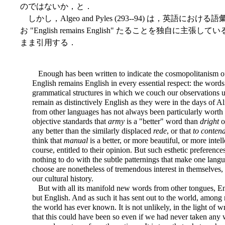
のではないか，と．
しかし，Algeo and Pyles (293--94) は，英
お "English remains English" たることを独
まま引用する．
Enough has been written to indicate the cosmopolitanism of
English remains English in every essential respect: the words 
grammatical structures in which we couch our observations u
remain as distinctively English as they were in the days of A
from other languages has not always been particularly worth 
objective standards that
army
is a "better" word than
dright
o
any better than the similarly displaced
rede
, or that
to conten
think that
manual
is a better, or more beautiful, or more inte
course, entitled to their opinion. But such esthetic preference
nothing to do with the subtle patternings that make one lang
choose are nonetheless of tremendous interest in themselves,
our cultural history.
But with all its manifold new words from other tongues, E
but English. And as such it has sent out to the world, among
the world has ever known. It is not unlikely, in the light of w
that this could have been so even if we had never taken any