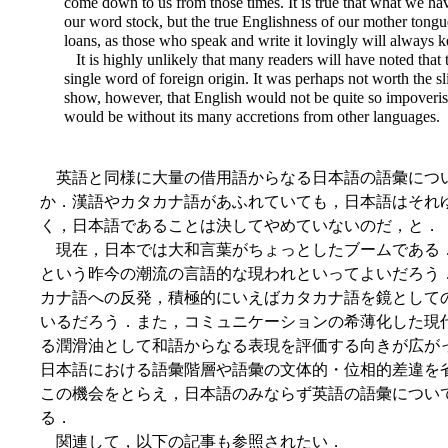
come down to us from those times. It is true that what we ha
our word stock, but the true Englishness of our mother tong
loans, as those who speak and write it lovingly will always 
It is highly unlikely that many readers will have noted that
single word of foreign origin. It was perhaps not worth the slig
show, however, that English would not
be quite so impoveri
would be without its many accretions from other languages.
英語と同様に大量の借用語からなる日本語の語彙につ
か．漢語やカタカナ語があふれていても，日本語はそれ
く，日本語であることは決してやめていないのだ，と．
現在，日本では大和言葉がちょっとしたブームである．
という昨今の潮流の言語的な現われといってよいだろう
カナ語への反発，積極的にいえばカタカナ語を鏡として
いるだろう．また，コミュニケーションの希薄化した現
る潤滑油として和語からなる表現を評価する向きが広が
日本語における語彙階層や語彙の文体的・位相的差違を
この機会をとらえ，日本語のみならず英語の語彙につい
る．
関連して，以下の記事も参照されたい．