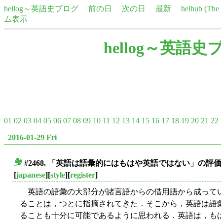
hellog～英語史ブログ
前の日
次の日
最新
helhub (Th
ム表示
hellog～英語史
01
02
03
04
05
06
07
08
09
10
11
12
13
14
15
16
17
18
19
20
21
22
2016-01-29 Fri
#2468. 「英語は語彙的にはもはや英語ではない」の評
■
[
japanese
][
style
][
register
]
英語の語彙の大部分が諸言語からの借用語から成っていること，つ
ることは，つとに指摘されてきた．そこから，英語は語
ることも十分に可能であるように思われる．英語は，も