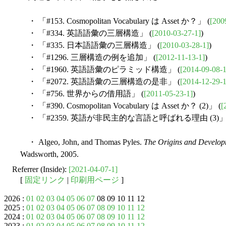
・ 「#153. Cosmopolitan Vocabulary は Asset か？」 (
[200
・ 「#334. 英語語彙の三層構造」 (
[2010-03-27-1]
)
・ 「#335. 日本語語彙の三層構造」 (
[2010-03-28-1]
)
・ 「#1296. 三層構造の例を追加」 (
[2012-11-13-1]
)
・ 「#1960. 英語語彙のピラミッド構造」 (
[2014-09-08-1
・ 「#2072. 英語語彙の三層構造の是非」 (
[2014-12-29-1
・ 「#756. 世界からの借用語」 (
[2011-05-23-1]
)
・ 「#390. Cosmopolitan Vocabulary は Asset か？ (2)」 (
[
・ 「#2359. 英語が非民主的な言語と呼ばれる理由 (3)」 
・ Algeo, John, and Thomas Pyles.
The Origins and Develop
Wadsworth, 2005.
Referrer (Inside):
[2021-04-07-1]
[
固定リンク
|
印刷用ページ
]
2026 :
01
02
03
04
05
06
07
08 09 10 11 12
2025 :
01
02
03
04
05
06
07
08
09
10
11
12
2024 :
01
02
03
04
05
06
07
08
09
10
11
12
2023 :
01
02
03
04
05
06
07
08
09
10
11
12