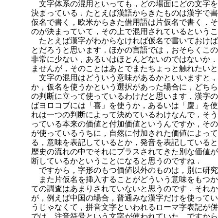
文字体系の混用といっても，どの場面にどの文字を
決まっている．たとえば漢語からきたものは漢字で書
仮名で書く，欧米からきた借用語は片仮名で書く．そ
のが決まっていて，その上で混用されているというこ
たとえば漢字がわからなければ仮名で書いておけば
と
だろうと思います．ほかの言語では，おそらくこの
非常に少ない，あるいはほとんどないのではないか．
ませんが，そのことはあとでまたちょっと触れたいと
文字の混用はどういう意味があるかといいますと，
か，仮名を使うかという選択があった場合に，どちら
の判断に立って使っているわけだと思います．漢字の
ばヨロコブには「喜」を使うか，あるいは「慶」を使
れは一つの判断によって決めているわけなんで，そう
っている本来の価値と付加価値というんですか，その
が使っているうちに，自然に付加された価値によって
る，意味を表記しているとか，発音を表記していると
歴史の流れの中でそれにプラスされてきた別な価値が
断しているかということになると思うのですね．
ですから，字形のもつ価値以外のものは，別に研究
また片仮名を挿入することがどういう意味をもつか
ての調査はあまりされていないと思うのです．それか
が，
例えば中国の場合，普通みな漢字だけを使ってい
うじゃなくて，拼音文字といわれるローマ字表記が併
では，注音符号という文字が使われていた．ですから