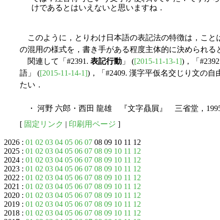
けであるとはいえないと思いますね．
このように，とりわけ日本語の表記法の特徴は，こと
の混用の様式を，書き手がある程度主体的に決められる
関連して「#2391.
表記行動
」 (
[2015-11-13-1]
)，「#2
語」 (
[2015-11-14-1]
)，「#2409. 漢字平仮名交じり文の自
たい．
・ 河野 六郎・西田 龍雄 『文字贔屓』 三省堂，199
[
固定リンク
|
印刷用ページ
]
2026 :
01
02
03
04
05
06
07
08 09 10 11 12
2025 :
01
02
03
04
05
06
07
08
09
10
11
12
2024 :
01
02
03
04
05
06
07
08
09
10
11
12
2023 :
01
02
03
04
05
06
07
08
09
10
11
12
2022 :
01
02
03
04
05
06
07
08
09
10
11
12
2021 :
01
02
03
04
05
06
07
08
09
10
11
12
2020 :
01
02
03
04
05
06
07
08
09
10
11
12
2019 :
01
02
03
04
05
06
07
08
09
10
11
12
2018 :
01
02
03
04
05
06
07
08
09
10
11
12