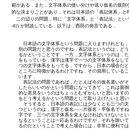
範がある．また，文字体系の使い分けや送り仮名の規則
的な決まりごとがあり，それは日本語の「表記体系」と
この辺りの問題，特に「文字体系」と「表記法」という用語の
-82) が対談している．以下は，西田の発言である．
日本語の文字体系という問題に入りますけれども，
別の問題だと思うのですね．表記法というのは，どう
るかということです．一方，文字体系というのは，た
をもっている．漢字は漢字で一つの文字体系をなして
つの文
字体系をもってる．ですから，日本の場合だと
ところに特徴があるわけですね．その混用しているこ
います．
表記法の問題であれば，たとえば今の仮名遣いがそ
したらいいのかという問題になってきて，これは面倒
的な意見をいうのはちょっとむずかしいと思いますの
をどう考えるかという問題として取り上げたいと思い
そうすると，日本語の表記には少なくとも三つの文
つというのは，漢字と仮名――片仮名・平仮名ですね
字です．三つの文字体系を覚えなければいけないとい
なるということは一応あるわけですが，それを除いて
るのだということで考えた場合には，非常に便利では