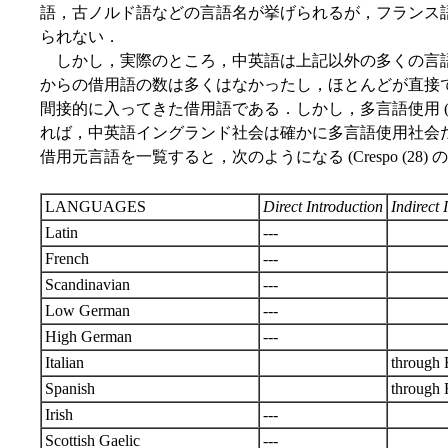
語，古ノルド語などの言語名が挙げられるが，フランス
られない．
しかし，実際のところ，中英語は上記以外の多くの言
からの借用語の数は多くはなかったし，ほとんどが直接
間接的に入ってきた借用語である．しかし，多言語使用 (multi
れば，中英語イングランド社会は確かに多言語使用社会
借用元言語を一覧すると，次のようになる (Crespo (28) 
LANGUAGES
Direct Introduction
Indirect 
Latin
---
French
---
Scandinavian
---
Low German
---
High German
---
Italian
through 
Spanish
through 
Irish
---
Scottish Gaelic
---