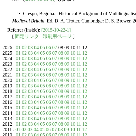
・ Crespo, Begoña. "Historical Background of Multilingualism
Medieval Britain
. Ed. D. A. Trotter. Cambridge: D. S. Brewer, 2
Referrer (Inside):
[2015-10-22-1]
[
固定リンク
|
印刷用ページ
]
2026 :
01
02
03
04
05
06
07
08 09 10 11 12
2025 :
01
02
03
04
05
06
07
08
09
10
11
12
2024 :
01
02
03
04
05
06
07
08
09
10
11
12
2023 :
01
02
03
04
05
06
07
08
09
10
11
12
2022 :
01
02
03
04
05
06
07
08
09
10
11
12
2021 :
01
02
03
04
05
06
07
08
09
10
11
12
2020 :
01
02
03
04
05
06
07
08
09
10
11
12
2019 :
01
02
03
04
05
06
07
08
09
10
11
12
2018 :
01
02
03
04
05
06
07
08
09
10
11
12
2017 :
01
02
03
04
05
06
07
08
09
10
11
12
2016 :
01
02
03
04
05
06
07
08
09
10
11
12
2015 :
01
02
03
04
05
06
07
08
09
10
11
12
2014 :
01
02
03
04
05
06
07
08
09
10
11
12
2013 :
01
02
03
04
05
06
07
08
09
10
11
12
2012 :
01
02
03
04
05
06
07
08
09
10
11
12
2011 :
01
02
03
04
05
06
07
08
09
10
11
12
2010 :
01
02
03
04
05
06
07
08
09
10
11
12