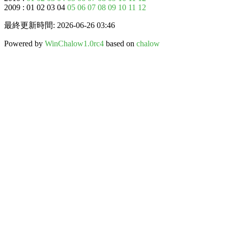
2009 : 01 02 03 04
05
06
07
08
09
10
11
12
最終更新時間: 2026-06-26 03:46
Powered by
WinChalow1.0rc4
based on
chalow