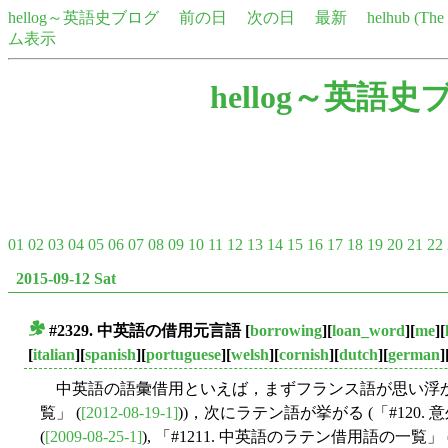
hellog～英語史ブログ
前の日
次の日
最新
helhub (Th
ム表示
hellog～英語史
01
02
03
04
05
06
07
08
09
10
11
12
13
14
15
16
17
18
19
20
21
22
2015-09-12 Sat
#2329. 中英語の借用元言語
[
borrowing
][
loan_word
][
me
][
■
[
italian
][
spanish
][
portuguese
][
welsh
][
cornish
][
dutch
][
german
]
中英語の語彙借用といえば，まずフランス語が思い浮かび (
覧」 (
[2012-08-19-1]
))，次にラテン語が挙がる (「#12
(
[2009-08-25-1]
), 「#1211. 中英語のラテン借用語の一覧」 