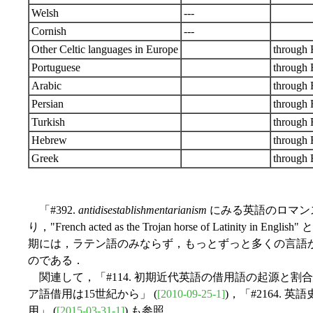
Welsh
---
Cornish
---
Other Celtic languages in Europe
through 
Portuguese
through 
Arabic
through 
Persian
through 
Turkish
through 
Hebrew
through 
Greek
through 
「#392.
antidisestablishmentarianism
にみる英語のロマンス
り，"French acted as the Trojan horse of Latini
期には，ラテン語のみならず，もっとずっと多くの言語
のである．
関連して，「#114. 初期近代英語の借用語の起源と割合」
ア語借用は15世紀から」 (
[2010-09-25-1]
)，「#2164.
用」 (
[2015-03-31-1]
) も参照．