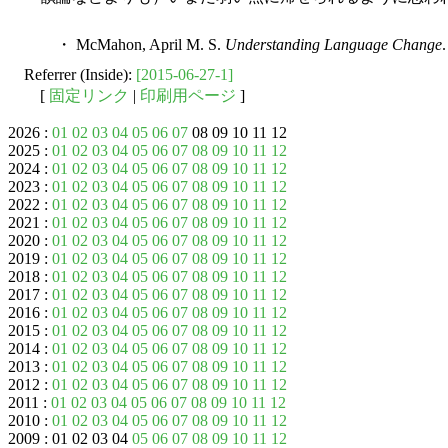
・ McMahon, April M. S.
Understanding Language Change
Referrer (Inside):
[2015-06-27-1]
[
固定リンク
|
印刷用ページ
]
2026 :
01
02
03
04
05
06
07
08 09 10 11 12
2025 :
01
02
03
04
05
06
07
08
09
10
11
12
2024 :
01
02
03
04
05
06
07
08
09
10
11
12
2023 :
01
02
03
04
05
06
07
08
09
10
11
12
2022 :
01
02
03
04
05
06
07
08
09
10
11
12
2021 :
01
02
03
04
05
06
07
08
09
10
11
12
2020 :
01
02
03
04
05
06
07
08
09
10
11
12
2019 :
01
02
03
04
05
06
07
08
09
10
11
12
2018 :
01
02
03
04
05
06
07
08
09
10
11
12
2017 :
01
02
03
04
05
06
07
08
09
10
11
12
2016 :
01
02
03
04
05
06
07
08
09
10
11
12
2015 :
01
02
03
04
05
06
07
08
09
10
11
12
2014 :
01
02
03
04
05
06
07
08
09
10
11
12
2013 :
01
02
03
04
05
06
07
08
09
10
11
12
2012 :
01
02
03
04
05
06
07
08
09
10
11
12
2011 :
01
02
03
04
05
06
07
08
09
10
11
12
2010 :
01
02
03
04
05
06
07
08
09
10
11
12
2009 : 01 02 03 04
05
06
07
08
09
10
11
12