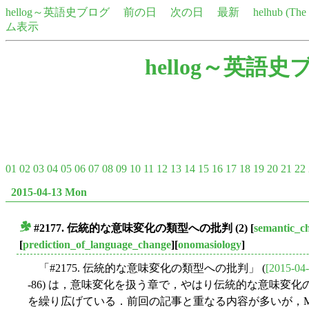
hellog～英語史ブログ
前の日
次の日
最新
helhub (Th
ム表示
hellog～英語史
01
02
03
04
05
06
07
08
09
10
11
12
13
14
15
16
17
18
19
20
21
22
2015-04-13 Mon
#2177. 伝統的な意味変化の類型への批判 (2)
[
semantic_c
■
[
prediction_of_language_change
][
onomasiology
]
「#2175. 伝統的な意味変化の類型への批判」 (
[2015-04-
-86) は，意味変化を扱う章で，やはり伝統的な意味変
を繰り広げている．前回の記事と重なる内容が多いが，Mc