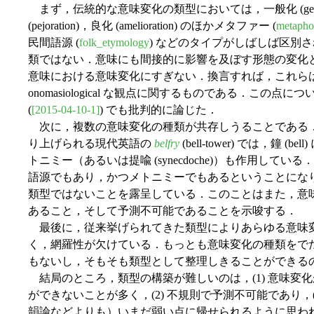
まず，伝統的な意味変化の類型においては，一般化 (generalizati
(pejoration)，良化 (amelioration) のほかメタファー (
metapho
民間語源 (
folk_etymology
) などのタイプがしばしば区別
類ではない．意味にも間接的に影響を及ぼす形態の変化
意味における意味変化にすぎない．換言すれば，これらは semas
onomasiological な観点に関するものである．この点に
(
[2015-04-10-1]
) でも批判的に論じた．
次に，複数の意味変化の種類が共存しうることである
り上げられる現代英語の
belfry
(bell-tower) では，鐘 (be
トニミー（あるいは提喩 (synecdoche)）も作用し
語源でもあり，かつメトニミーでもあるということにな
類型ではないことを露呈している．このことはまた，意
あること，そして予測不可能であることを示唆する．
最後に，従来挙げられてきた類型によりあらゆる意味
く，網羅性が欠けている．もっとも意味変化の種類をで
もないし，そもそも類型として整理しきることができる
結局のところ，類型の構築が難しいのは，(1) 意味変
ができないことが多く，(2) 不規則で予測不可能であり，
韻論などよりも）いまだ弱い点に帰せられるように思わ