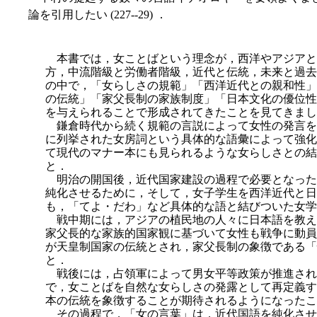
論を引用したい (227--29) ．
本書では，女ことばという理念が，西洋やアジアと
方，中流階級と労働者階級，近代と伝統，未来と過去
の中で，「女らしさの規範」「西洋近代との親和性」
の伝統」「家父長制の家族制度」「日本文化の優位性
を与えられることで形成されてきたことを見てきまし
鎌倉時代から続く規範の言説によって女性の発言を
に列
挙された女房詞という具体的な語彙によって強化
て現代のマナー本にも見られるような女らしさとの結
と．
明治の開国後，近代国家建設の過程で必要となった
純化させるために，そして，女子学生を西洋近代と日
も，「てよ・だわ」など具体的な語と結びついた女学
戦中期には，アジアの植民地の人々に日本語を教え
家父長的な家族的国家観に基づいて女性も戦争に動員
が天皇制国家の伝統とされ，家父長制の象徴である「
と．
戦後には，占領軍によって男女平等政策が推進され
で，女ことばを自然な女らしさの発露として再定義す
本の伝統を象徴することが期待されるようになったこ
その過程で，「女の言葉」は，近代国語を純化させ