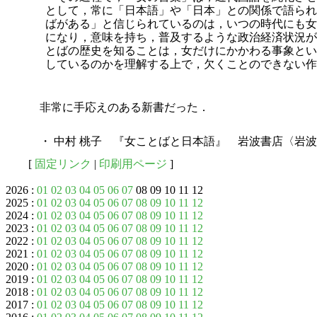
として，常に「日本語」や「日本」との関係で語られ
ばがある」と信じられているのは，いつの時代にも女
になり，意味を持ち，普及するような政治経済状況が
とばの歴史を知ることは，女だけにかかわる事象とい
しているのかを理解する上で，欠くことのできない作
非常に手応えのある新書だった．
・ 中村 桃子 『女ことばと日本語』 岩波書店〈岩波新
[
固定リンク
|
印刷用ページ
]
2026 :
01
02
03
04
05
06
07
08 09 10 11 12
2025 :
01
02
03
04
05
06
07
08
09
10
11
12
2024 :
01
02
03
04
05
06
07
08
09
10
11
12
2023 :
01
02
03
04
05
06
07
08
09
10
11
12
2022 :
01
02
03
04
05
06
07
08
09
10
11
12
2021 :
01
02
03
04
05
06
07
08
09
10
11
12
2020 :
01
02
03
04
05
06
07
08
09
10
11
12
2019 :
01
02
03
04
05
06
07
08
09
10
11
12
2018 :
01
02
03
04
05
06
07
08
09
10
11
12
2017 :
01
02
03
04
05
06
07
08
09
10
11
12