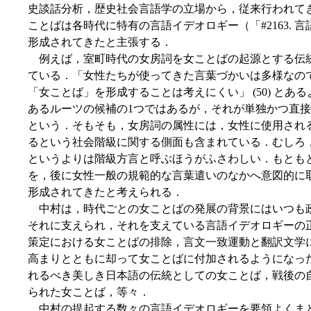
史談話分析，歴史社会言語学の立場から，従来行われて
ことばは各時代に特有の言語イデオロギー（「#2163. 言
形成されてきたと主張する．
例えば，室町時代の女房詞を女ことばの起源とする伝
ている．「女性たちが使ってきた言葉づかいは多様なの
「女ことば」を形成することは考えにくい」 (50) と
あるルーツの候補の1つではあるが，それが単独かつ直
という．そもそも，女房詞の属性には，女性に使用され
るという社会階級に関する側面も含まれている．むしろ
というよりは階級方言と呼ぶほうがふさわしい．もとも
を，後に女性一般の規範的な言葉遣いのなかへ意図的に
形成されてきたと考えられる．
中村は，時代ごとの女ことばの発展の背景にはいつも
それに支えられ，それを支えている言語イデオロギーの
策定における女ことばの排除，言文一致運動と翻訳文学
高まりとともに却って女ことばに付加されるようになっ
れるべき美しき日本語の伝統としての女ことば，戦後の
られた女ことば，等々．
中村の提起する数々の言語イデオロギーを要領よくま