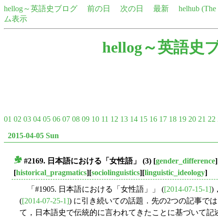
hellog～英語史ブログ
前の日
次の日
最新
helhub (Th
ム表示
hellog～英語史
01
02
03
04
05
06
07
08
09
10
11
12
13
14
15
16
17
18
19
20
21
22
2015-04-05 Sun
#2169. 日本語における「女性語」 (3)
[
gender_difference
]
■
[
historical_pragmatics
][
sociolinguistics
][
linguistic_ideology
]
「#1905. 日本語における「女性語」」 (
[2014-07-15-1]
)
(
[2014-07-25-1]
) に引き続いての話題．先の2つの記事で
て，日本語史で伝統的に言われてきたことに基づいて記