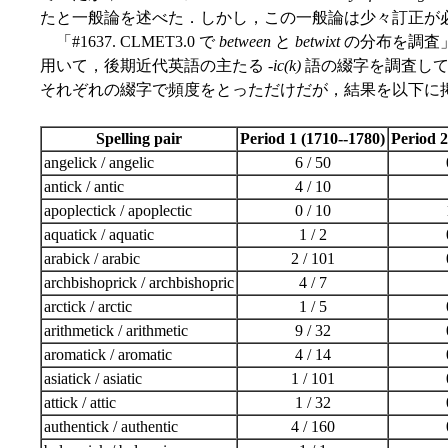
たと一般論を述べた．しかし，この一般論は少々訂正が
「#1637. CLMET3.0 で
between
と
betwixt
の分布を調査」
用いて，後期近代英語の主たる -
ic(k)
語の綴字を調査してみた
それぞれの綴字で頻度をとっただけだが，結果を以下に
Spelling pair
Period 1 (1710--1780)
Period 2
angelick / angelic
6 / 50
antick / antic
4 / 10
apoplectick / apoplectic
0 / 10
aquatick / aquatic
1 / 2
arabick / arabic
2 / 101
archbishoprick / archbishopric
4 / 7
arctick / arctic
1 / 5
arithmetick / arithmetic
9 / 32
aromatick / aromatic
4 / 14
asiatick / asiatic
1 / 101
attick / attic
1 / 32
authentick / authentic
4 / 160