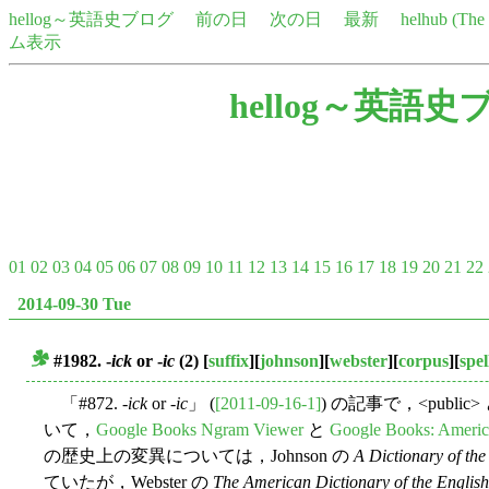
hellog～英語史ブログ
前の日
次の日
最新
helhub (Th
ム表示
hellog～英語史
01
02
03
04
05
06
07
08
09
10
11
12
13
14
15
16
17
18
19
20
21
22
2014-09-30 Tue
#1982. -
ick
or -
ic
(2)
[
suffix
][
johnson
][
webster
][
corpus
][
spel
■
「#872. -
ick
or -
ic
」 (
[2011-09-16-1]
) の記事で，<publi
いて，
Google Books Ngram Viewer
と
Google Books: Americ
の歴史上の変異については，Johnson の
A Dictionary of th
ていたが，Webster の
The American Dictionary of the Englis