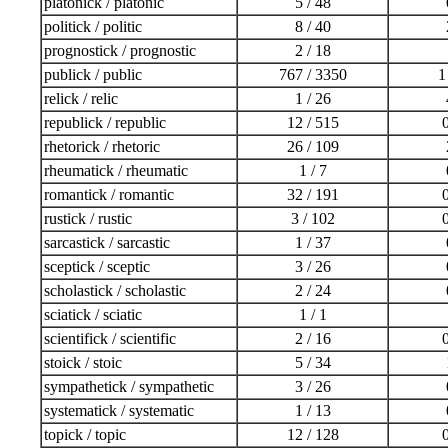
platonick / platonic
5 / 48
politick / politic
8 / 40
prognostick / prognostic
2 / 18
publick / public
767 / 3350
1
relick / relic
1 / 26
republick / republic
12 / 515
0
rhetorick / rhetoric
26 / 109
rheumatick / rheumatic
1 / 7
romantick / romantic
32 / 191
0
rustick / rustic
3 / 102
0
sarcastick / sarcastic
1 / 37
sceptick / sceptic
3 / 26
scholastick / scholastic
2 / 24
sciatick / sciatic
1 / 1
scientifick / scientific
2 / 16
0
stoick / stoic
5 / 34
sympathetick / sympathetic
3 / 26
systematick / systematic
1 / 13
topick / topic
12 / 128
0