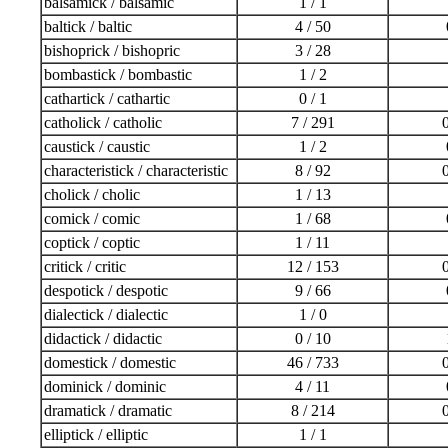
balsamick / balsamic
1 / 1
baltick / baltic
4 / 50
bishoprick / bishopric
3 / 28
bombastick / bombastic
1 / 2
cathartick / cathartic
0 / 1
catholick / catholic
7 / 291
0
caustick / caustic
1 / 2
characteristick / characteristic
8 / 92
0
cholick / cholic
1 / 13
comick / comic
1 / 68
coptick / coptic
1 / 11
critick / critic
12 / 153
0
despotick / despotic
9 / 66
dialectick / dialectic
1 / 0
didactick / didactic
0 / 10
domestick / domestic
46 / 733
0
dominick / dominic
4 / 11
dramatick / dramatic
8 / 214
0
elliptick / elliptic
1 / 1