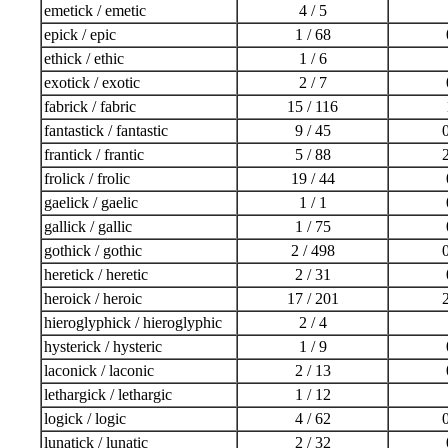
emetick / emetic
4 / 5
epick / epic
1 / 68
ethick / ethic
1 / 6
exotick / exotic
2 / 7
fabrick / fabric
15 / 116
fantastick / fantastic
9 / 45
0
frantick / frantic
5 / 88
2
frolick / frolic
19 / 44
gaelick / gaelic
1 / 1
gallick / gallic
1 / 75
gothick / gothic
2 / 498
0
heretick / heretic
2 / 31
heroick / heroic
17 / 201
2
hieroglyphick / hieroglyphic
2 / 4
hysterick / hysteric
1 / 9
laconick / laconic
2 / 13
lethargick / lethargic
1 / 12
logick / logic
4 / 62
0
lunatick / lunatic
2 / 32