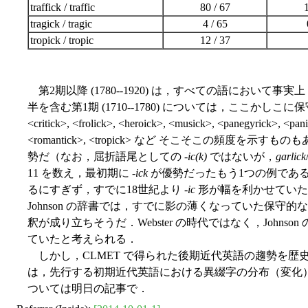
traffick / traffic
80 / 67
1
tragick / tragic
4 / 65
tropick / tropic
12 / 37
第2期以降 (1780--1920) は，すべての語において事実上 
半を含む第1期 (1710--1780) については，ここかしこに保
<critick>, <frolick>, <heroick>, <musick>, <panegyrick>, <pan
<romantick>, <tropick> など そこそこの頻度を示すものもあ
勢だ（なお，屈折語尾としての -
ic(k)
ではないが，
garlick
11 を数え，最初期に -
ick
が優勢だったもう1つの例である
るにすぎず，すでに18世紀より -
ic
形が幅を利かせていた
Johnson の辞書では，すでに影の薄くなっていた保守的な 
釈が成り立ちそうだ．Webster の時代ではなく，Johnson
ていたと考えられる．
しかし，CLMET で得られた後期近代英語の趨勢を歴
は，先行する初期近代英語における異綴字の分布（変化
ついては明日の記事で．