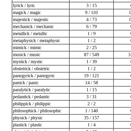
lyrick / lyric
3 / 15
magick / magic
9 / 110
0
majestick / majestic
4 / 73
0
mechanick / mechanic
6 / 79
metallick / metallic
1 / 9
metaphysick / metaphysic
1 / 2
mimick / mimic
2 / 25
musick / music
87 / 549
3
mystick / mystic
1 / 39
obstetrick / obstetric
1 / 2
panegyrick / panegyric
19 / 121
panick / panic
14 / 58
paralytick / paralytic
1 / 15
pedantick / pedantic
3 / 31
philippick / philippic
2 / 2
philosophick / philosophic
1 / 140
physick / physic
35 / 157
plastick / plastic
1 / 4