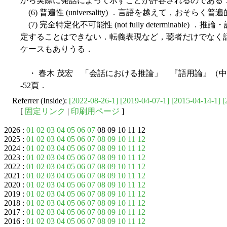
から実際に発話によって示すことが許容されるのである
(6) 普遍性 (universality) ．言語を越えて，おそらく
(7) 完全特定化不可能性 (not fully determinab
定することはできない．転義表現など，聴者だけでなく
ケースもありうる．
・ 春木 茂宏 「会話における推論」 『語用論』（中島
-52頁．
Referrer (Inside):
[2022-08-26-1]
[2019-04-07-1]
[2015-04-14-1]
[
[
固定リンク
|
印刷用ページ
]
2026 :
01
02
03
04
05
06
07
08 09 10 11 12
2025 :
01
02
03
04
05
06
07
08
09
10
11
12
2024 :
01
02
03
04
05
06
07
08
09
10
11
12
2023 :
01
02
03
04
05
06
07
08
09
10
11
12
2022 :
01
02
03
04
05
06
07
08
09
10
11
12
2021 :
01
02
03
04
05
06
07
08
09
10
11
12
2020 :
01
02
03
04
05
06
07
08
09
10
11
12
2019 :
01
02
03
04
05
06
07
08
09
10
11
12
2018 :
01
02
03
04
05
06
07
08
09
10
11
12
2017 :
01
02
03
04
05
06
07
08
09
10
11
12
2016 :
01
02
03
04
05
06
07
08
09
10
11
12