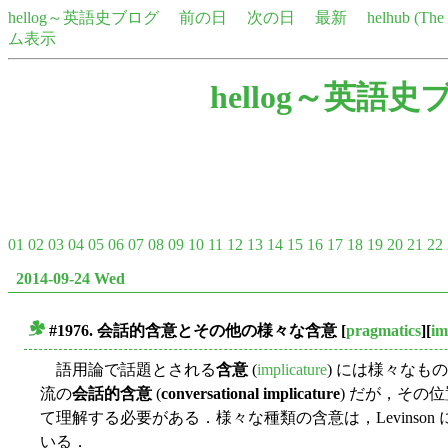
hellog～英語史ブログ
前の日
次の日
最新
helhub (Th
ム表示
hellog～英語史
01
02
03
04
05
06
07
08
09
10
11
12
13
14
15
16
17
18
19
20
21
22
2014-09-24 Wed
#1976. 会話的含意とその他の様々な含意
[
pragmatics
][
im
■
語用論で話題とされる
含意
(
implicature
) には様々なもの
流の
会話的含意
(
conversational implicature
) だが，その
て理解する必要がある．様々な種類の含意は，Levinson 
いる．