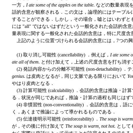
一方，
I ate some of the apples on the table.
などの数量表現
話的含意が観察される．この文は，論理的にはテーブル
することができる．しかし，その場合，嘘とはいわずとも妙
には "all" ではないはずだという一般化された会話的
量表現に関する一般化された会話的含意は，特に尺度含意 (scalar
上記のように位置づけられる会話的含意には，7つの興
(1) 取り消し可能性 (cancellability) ．例えば，
I ate some o
ate all of them.
と付け加えて，上述の尺度含意を打ち消す
(2) 発話内容からの分離不可能性 (non-detachability)
genius.
は皮肉となるが，同じ文脈である限りにおいて
Yo
やはり皮肉となる．
(3) 計算可能性 (calculability) ．会話的含意
る．状況が同じであれば，推論・計算の過程も同じはず
(4) 非慣習性 (non-conventionality) ．会話
く，あくまで推論によって導かれるものである．
(5) 伝達後明示可能性 (reinforceability) ．
The soup is warm
が，その後に付け加えて
The soup is warm, not hot.
として