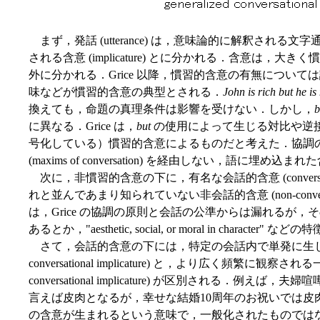
まず，発話 (utterance) は，意味論的に解釈される文字通りの
される含意 (implicature) とに分かれる．含意は，大きく慣習的含意 
外に分かれる．Grice 以降，慣習的含意の有無について
味などが慣習的含意の典型とされる．
John is rich but he is
換えても，命題の真理条件は影響を受けない．しかし，
b
に異なる．Grice は，
but
の使用によって生じる対比や逆
号化している）慣習的含意によるものだと考えた．協調の原則 (coop
(maxims of conversation) を経由しない，語に埋め込
次に，非慣習的含意の下に，有名な会話的含意 (conversation
れと並んであまり知られていない非会話的含意 (non-conversati
は，Grice の協調の原則と会話の公準からは漏れるが，その他に
あるとか，"aesthetic, social, or moral in char
さて，会話的含意の下には，特定の会話内で単発に生じる特殊化され
conversational implicature) と，より広く頻繁に観察され
conversational implicature) が区別される．例えば，夫
言えば皮肉となるが，幸せな結婚10周年のお祝いでは皮
の含意が生まれるという意味で，一般化されたものでは