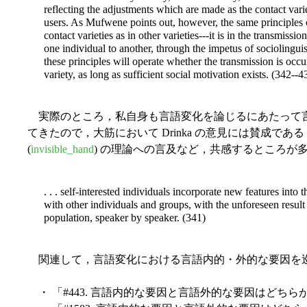
reflecting the adjustments which are made as the contact vari
users. As Mufwene points out, however, the same principles o
contact varieties as in other varieties---it is in the transmissi
one individual to another, through the impetus of sociolingui
these principles will operate whether the transmission is occu
variety, as long as sufficient social motivation exists. (342--4
実際のところ，私自身も言語変化を論じるにあたって
てきたので，大筋において Drinka の意見には賛成である．特に D
(
invisible_hand
) の理論への言及など，共感するところが
. . . self-interested individuals incorporate new features into 
with other individuals and groups, with the unforeseen result
population, speaker by speaker. (341)
関連して，言語変化における言語内的・外的な要因を
・ 「#443. 言語内的な要因と言語外的な要因はどちらが