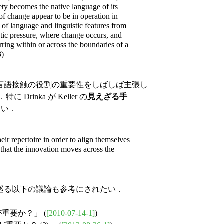
ety becomes the native language of its
f change appear to be in operation in
on of language and linguistic features from
stic pressure, where change occurs, and
rring within or across the boundaries of a
3)
言語接触の役割の重要性をしばしば主張し
rinka が Keller の
見えざる手
多い．
their repertoire in order to align themselves
 that the innovation moves across the
巡る以下の議論も参考にされたい．
重要か？」 (
[2010-07-14-1]
)