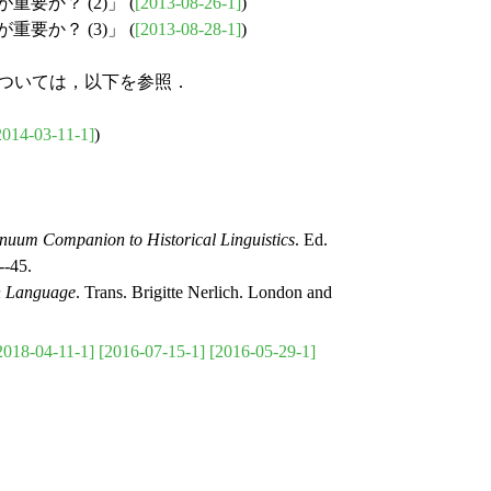
要か？ (2)」 (
[2013-08-26-1]
)
要か？ (3)」 (
[2013-08-28-1]
)
触論については，以下を参照．
2014-03-11-1]
)
nuum Companion to Historical Linguistics
. Ed.
--45.
n Language
. Trans. Brigitte Nerlich. London and
2018-04-11-1]
[2016-07-15-1]
[2016-05-29-1]