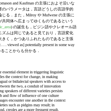
son and Kaufman の主張におよそ沿いな
要のパラメータは，言語どうしの言語学的
た，Milroy や Mufwene の主張に
が共同体へ広まってゆくものであるという
tic_area
) の誕生も，ピジン語やクレオール語
ニズムは同じであると見ており，言語変化
大きく，かつありふれたものであると主張
. . . viewed as] potentially present in some way
e" と引用していることからも分かる．
 essential element in triggering linguistic
es the context for change, in making
ngual or bidialectal speakers with access to
between the two, a conduit of innovation
 speakers of different varieties persists
ebb and flow of influence of one culture
uages encounter one another in the context
ieties
such as pidgins may result; in
nd, creoles are a more frequent result,