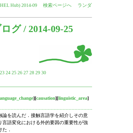
e HEL Hub)
2014-09
検索ページへ
ランダ
ブログ
/ 2014-09-25
23
24
25
26
27
28
29
30
language_change
][
causation
][
linguistic_area
]
接触論を読んだ．接触言語学を紹介しその意
り言語変化における外的要因の重要性が強
けた．