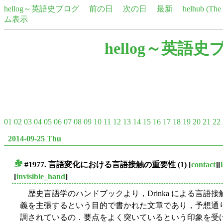
hellog～英語史ブログ
前の日
次の日
最新
helhub (Th
ム表示
hellog～英語史
01
02
03
04
05
06
07
08
09
10
11
12
13
14
15
16
17
18
19
20
21
22
2014-09-25 Thu
#1977. 言語変化における言語接触の重要性 (1)
[
contact
][
■
[
invisible_hand
]
歴史言語学のハンドブックより，Drinka による言語
義を主張するという目的で書かれた文章であり，予想通
調されているの．要点をよく突いているという印象を受