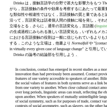
Drinka は，接触言語学の分野で甚大な影響力をもつ Thoma
がら，言語接触の条件や効果を考察するにあたって最重
な類似性や相違性ではなく，言語接触の質と量であると論じる．ま
沿って，言語変化は話者個人間の接触に端を発し，それ
立場をとる．さらに，通常の言語変化も，言語圏 (
linguis
の生成過程にみられる激しい言語変化も，いずれもメカ
における言語接触の役割は一般に信じられているよりも
する．このような立場は，他書より
Normalfall
や "[contact 
in virtually every given case of language chang
Drinka の論考の結論部を引用しよう．
In conclusion, contact has emerged in recent studies as a more
innovation than had previously been assumed. Contact provid
features of one variety accessible to speakers of another. Bili
the social values of features in both systems serve as a link 
from one variety to another. When close cultural contact among
over long periods, linguistic areas can result, reflecting the 
upon another. When speakers of mutually unintelligible lang
of social symmetry, such as for purposes of trade, contact var
contexts of social asymmetry, such as slavery, on the other ha