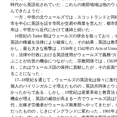
時代から英語化されていた．これらの南部地域は他のウ
んできたようだ．
一方，中世の北ウェールズでは，スコットランドと同
市を中心に英語を話す市民が交易や商業を営んだ．都市
布は，中世から近代にかけて連綿と続いた．
16世紀の Tudor 朝はウェールズの併合を狙ってお
英語の権威を法律により確保した．その結果，英語は教
かし，最も大きな衝撃は，1536年と1542年の Acts of
り，法律や行政における英語使用がウェールズで義務づけられ，
ぶことが出世の機会につながった．宗教関係では，156
れ，これはウェールズ語の保持に貢献したが，その反面
ることになった．
17--18世紀を通じて，ウェールズの英語化は徐々に
個人のバイリンガルこそ増えたものの，英語共同体とウ
かったからである．しかし，19世紀は産業革命と教育法 (
機会が増え，英語の威信が高まる一方でウェールズ語は
代，出稼ぎ労働者がウェールズ南東部へやってきたが，
だったものの，じきにイングランドに変わった，1901年