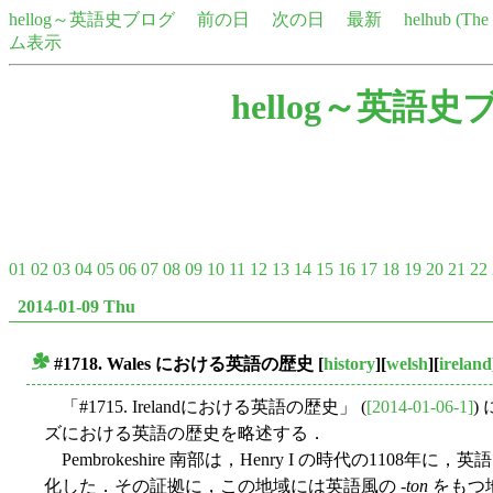
hellog～英語史ブログ
前の日
次の日
最新
helhub (Th
ム表示
hellog～英語史
01
02
03
04
05
06
07
08
09
10
11
12
13
14
15
16
17
18
19
20
21
22
2014-01-09 Thu
#1718. Wales における英語の歴史
[
history
][
welsh
][
ireland
■
「#1715. Irelandにおける英語の歴史」 (
[2014-01-06-1]
)
ズにおける英語の歴史を略述する．
Pembrokeshire 南部は，Henry I の時代の110
化した．その証拠に，この地域には英語風の -
ton
をもつ地名