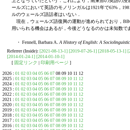
上となっていたという．これにより，南東部の英語の浸
ールズにおいて英語のモノリンガルは1921年で63%，19
ルのウェールズ語話者はいない．
現在，ウェールズ語復興の運動が進められており，BB
用いられる機会はあるが，今後どうなるのかは未知数で
・ Fennell, Barbara A.
A History of English: A Sociolinguist
Referrer (Inside):
[2021-08-13-1]
[2019-07-26-1]
[2018-05-13-1]
[
[2014-01-24-1]
[2014-01-10-1]
[
固定リンク
|
印刷用ページ
]
2026 :
01
02
03
04
05
06
07
08 09 10 11 12
2025 :
01
02
03
04
05
06
07
08
09
10
11
12
2024 :
01
02
03
04
05
06
07
08
09
10
11
12
2023 :
01
02
03
04
05
06
07
08
09
10
11
12
2022 :
01
02
03
04
05
06
07
08
09
10
11
12
2021 :
01
02
03
04
05
06
07
08
09
10
11
12
2020 :
01
02
03
04
05
06
07
08
09
10
11
12
2019 :
01
02
03
04
05
06
07
08
09
10
11
12
2018 :
01
02
03
04
05
06
07
08
09
10
11
12
2017 :
01
02
03
04
05
06
07
08
09
10
11
12
2016 :
01
02
03
04
05
06
07
08
09
10
11
12