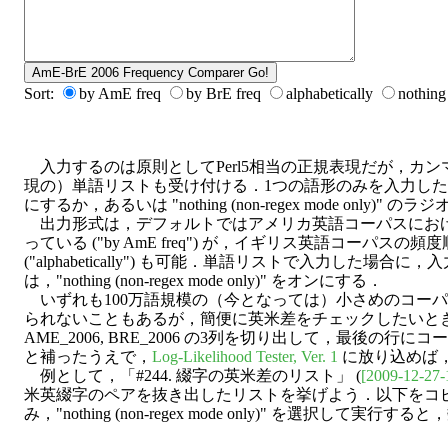
Sort:
by AmE freq
by BrE freq
alphabetically
nothing
入力するのは原則としてPerl5相当の正規表現だが，カ
現の）単語リストも受け付ける．1つの語形のみを入力したい場合には
にするか，あるいは "nothing (non-regex mode only)
出力形式は，デフォルトではアメリカ英語コーパスにお
っている ("by AmE freq") が，イギリス英語コーパスの頻度順
("alphabetically") も可能．単語リストで入力した
は，"nothing (non-regex mode only)" をオンにする．
いずれも100万語規模の（今となっては）小さめのコー
られないこともあるが，簡便に英米差をチェックしたいとき
AME_2006, BRE_2006 の3列を切り出して，最後の行にコーパスサイ
と補ったうえで，
Log-Likelihood Tester, Ver. 1
に放り込めば
例として，「#244. 綴字の英米差のリスト」 (
[2009-12-27-
米英綴字のペアを抜き出したリストを挙げよう．以下をコ
み，"nothing (non-regex mode only)" を選択し