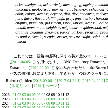
acknowledgment
,
acknowledgement
,
aging
,
ageing
,
alumin
apologize
,
apologise
,
armor
,
armour
,
behavior
,
behaviour
,
color
,
colour
,
defense
,
defence
,
disk
,
disc
,
endeavor
,
endeav
fibre
,
flavor
,
flavour
,
fulfill
,
fulfil
,
gray
,
grey
,
harbor
,
harbou
enquiry
,
judgment
,
judgement
,
labor
,
labour
,
license
,
licence
mould
,
mom
,
mum
,
neighbor
,
neighbour
,
neighborhood
,
ne
organise
,
pajamas
,
pyjamas
,
parlor
,
parlour
,
program
,
pro
recognise
,
skeptic
,
sceptic
,
specter
,
spectre
,
sulfur
,
sulphur
,
t
tumour
これまでは，語彙や綴字に関する英米差のコーパスによる比較は，「#7
(
[2011-04-05-1]
) を用いたり，「BNC Frequency Extractor」 
Extractor」 (
[2012-12-09-1]
) を組み合わせたり，the Brown 
パスの個別比較により対処してきたが，今回のツールに
Referrer (Inside):
[2018-09-06-1]
[2017-04-21-1]
[2015-04-22-1]
[
[
固定リンク
|
印刷用ページ
]
2026 :
01
02
03
04
05
06
07
08 09 10 11 12
2025 :
01
02
03
04
05
06
07
08
09
10
11
12
2024 :
01
02
03
04
05
06
07
08
09
10
11
12
2023 :
01
02
03
04
05
06
07
08
09
10
11
12