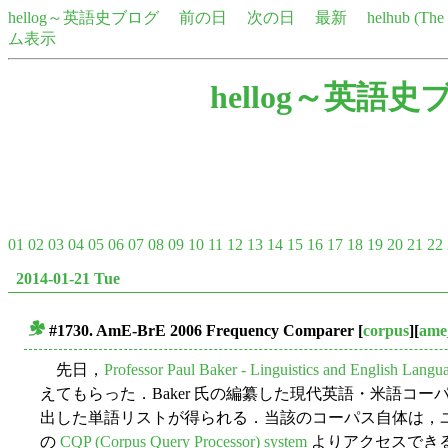
hellog～英語史ブログ
前の日
次の日
最新
helhub (Th
ム表示
hellog～英語史
01
02
03
04
05
06
07
08
09
10
11
12
13
14
15
16
17
18
19
20
21
22
2014-01-21 Tue
#1730. AmE-BrE 2006 Frequency Comparer
[
corpus
][
ame
■
先日，
Professor Paul Baker - Linguistics and English Langua
えてもらった．Baker 氏の編纂した現代英語・米語コーパス 
出した単語リストが得られる．当該のコーパス自体は，ユ
の
CQP (Corpus Query Processor) system
よりアクセスでき