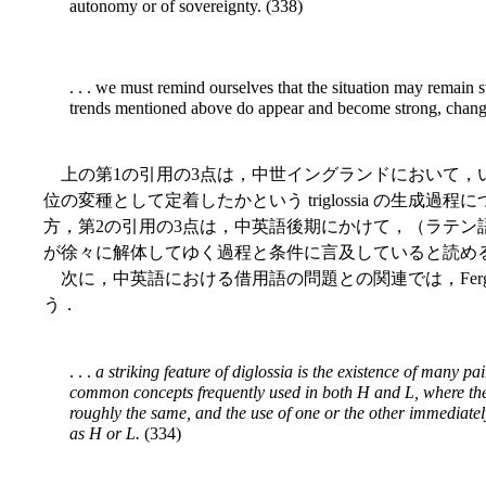
autonomy or of sovereignty. (338)
. . . we must remind ourselves that the situation may remain st
trends mentioned above do appear and become strong, chang
上の第1の引用の3点は，中世イングランドにおいて，
位の変種として定着したかという triglossia の生成
方，第2の引用の3点は，中英語後期にかけて，（ラテン語は別
が徐々に解体してゆく過程と条件に言及していると読め
次に，中英語における借用語の問題との関連では，Fergu
う．
. . .
a striking feature of diglossia is the existence of many pa
common concepts frequently used in both H and L, where the
roughly the same, and the use of one or the other immediatel
as H or L.
(334)