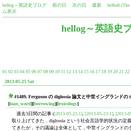
hellog～英語史ブログ
前の日
次の日
最新
helhub (Th
ム表示
hellog～英語史
01
02
03
04
05
06
07
08
09
10
11
12
13
14
15
16
17
18
19
20
21
22
2013-05-25 Sat
#1489. Ferguson の diglossia 論文と中世イングランドの tri
■
[
loan_word
][
borrowing
][
lexicology
]
過去3日間の記事 (
[2013-05-22-1]
,
[2013-05-23-1]
,
[2013-0
取り上げてきた．diglossia という社会言語学的状況
てきたが，その議論は全体として，中世イングランドの