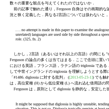
数々の重要な観点を与えてくれたのではないか．
前の記事で触れた通り，Ferguson 自身はその画期的な論文で
況と狭く定義した．異なる2言語については扱わないと
. . . no attempt is made in this paper to examine the analogous
unrelated) languages are used side by side throughout a spee
role. (325, fn. 2)
しかし，2言語（あるいはそれ以上の言語）の間にも "the analo
Ferguson の論点の多くは当てはまる．ここで念頭に
における英語，フランス語，ラテン語の triglossia である．以下
して中世イングランドの triglossia を理解しようと
「#1486. diglossia に対する批判」 (
[2013-05-23-1]
) でも触
は，高位変種 (H) から低位変種 (L) へ流れ込む借用語
Ferguson は，原則として diglossia を静的な，安定
It might be supposed that diglossia is highly unstable, tendi
situation. This is not so. Diglossia typically persists at least