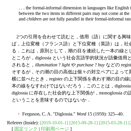
. . . the formal-informal dimension in languages like Englis
between the two items in different pairs may not come at the
and
children
are not fully parallel in their formal-informal ra
2つの引用を合わせて読むと，借用（語）に関する興味深い問
ば，上位変種（フランス語）と下位変種（英語）は，社
る．これは，原則として，潮の目を連続した一本の線と
ところが，diglossia という社会言語学的状況が語彙
されると，
illumination
?
light
や
purchase
?
buy
などの reg
そするが，その潮の目の高低は個々の対立ペアによって
横に並べたとき，register の上下関係を表わす潮の目の線は
本の線をなすわけではないだろう．このことは，diglossia が
diglossia に存在した社会的な上下関係が，monoglo
ということを意味するのではないか．
・ Ferguson, C. A. "Diglossia."
Word
15 (1959): 325--40.
Referrer (Inside):
[2019-10-01-1]
[2015-09-28-1]
[2015-03-28-1]
[
[
固定リンク
|
印刷用ページ
]