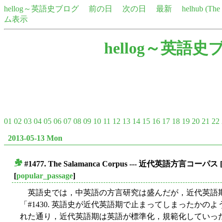
hellog～英語史ブログ
前の日
次の日
最新
helhub (Th
ム表示
hellog～英語史
01
02
03
04
05
06
07
08
09
10
11
12
13
14
15
16
17
18
19
20
21
22
2013-05-13 Mon
#1477. The Salamanca Corpus --- 近代英語方言コーパス
■
[
popular_passage
]
英語史では，中英語の方言研究は盛んだが，近代英語
「#1430. 英語史が近代英語期で止まってしまったかのように
れた通り，近代英語期は英語が標準化，規範化していっ