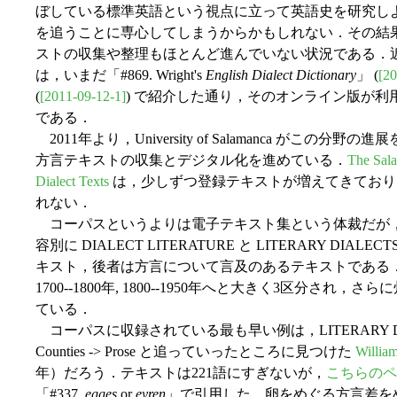
ぼしている標準英語という視点に立って英語史を研究し
を追うことに専心してしまうからかもしれない．その結
ストの収集や整理もほとんど進んでいない状況である．
は，いまだ「#869. Wright's
English Dialect Dictionary
」 (
[20
(
[2011-09-12-1]
) で紹介した通り，そのオンライン版が
である．
2011年より，University of Salamanca がこの分野の進展
方言テキストの収集とデジタル化を進めている．
The Sala
Dialect Texts
は，少しずつ登録テキストが増えてきており
れない．
コーパスというよりは電子テキスト集という体裁だが
容別に DIALECT LITERATURE と LITERARY D
キスト，後者は方言について言及のあるテキストである．次に
1700--1800年, 1800--1950年へと大きく3区分
ている．
コーパスに収録されている最も早い例は，LITERARY DIALECTS -
Counties -> Prose と追っていったところに見つけた
Willia
年）だろう．テキストは221語にすぎないが，
こちらのペ
「#337.
egges
or
eyren
」で引用した，卵をめぐる方言差を