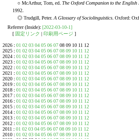
○ McArthur, Tom, ed.
The Oxford Companion to the English
1992.
◎ Trudgill, Peter.
A Glossary of Sociolinguistics
. Oxford: Oxf
Referrer (Inside):
[2022-03-10-1]
[
固定リンク
|
印刷用ページ
]
2026 :
01
02
03
04
05
06
07
08 09 10 11 12
2025 :
01
02
03
04
05
06
07
08
09
10
11
12
2024 :
01
02
03
04
05
06
07
08
09
10
11
12
2023 :
01
02
03
04
05
06
07
08
09
10
11
12
2022 :
01
02
03
04
05
06
07
08
09
10
11
12
2021 :
01
02
03
04
05
06
07
08
09
10
11
12
2020 :
01
02
03
04
05
06
07
08
09
10
11
12
2019 :
01
02
03
04
05
06
07
08
09
10
11
12
2018 :
01
02
03
04
05
06
07
08
09
10
11
12
2017 :
01
02
03
04
05
06
07
08
09
10
11
12
2016 :
01
02
03
04
05
06
07
08
09
10
11
12
2015 :
01
02
03
04
05
06
07
08
09
10
11
12
2014 :
01
02
03
04
05
06
07
08
09
10
11
12
2013 :
01
02
03
04
05
06
07
08
09
10
11
12
2012 :
01
02
03
04
05
06
07
08
09
10
11
12
2011 :
01
02
03
04
05
06
07
08
09
10
11
12
2010 :
01
02
03
04
05
06
07
08
09
10
11
12