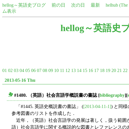
hellog～英語史ブログ
前の日
次の日
最新
helhub (Th
ム表示
hellog～英語史
01
02
03
04
05
06
07
08
09
10
11
12
13
14
15
16
17
18
19
20
21
22
2013-05-16 Thu
#1480. （英語）社会言語学概説書の書誌
[
bibliography
][
■
「#1445. 英語史概説書の書誌」 (
[2013-04-11-1]
) と同
参考図書のリストを作成した．
近年，（英語）社会言語学の発展は著しく，扱う範囲
語）社会言語学に関する概説的な図書とレファレンスの