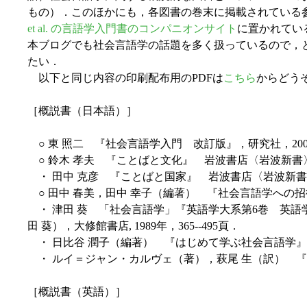
もの）．このほかにも，各図書の巻末に掲載されている
et al. の言語学入門書のコンパニオンサイト
に置かれてい
本ブログでも社会言語学の話題を多く扱っているので，
たい．
以下と同じ内容の印刷配布用のPDFは
こちら
からどう
［概説書（日本語）］
○ 東 照二 『社会言語学入門 改訂版』，研究社，200
○ 鈴木 孝夫 『ことばと文化』 岩波書店〈岩波新書〉
・ 田中 克彦 『ことばと国家』 岩波書店〈岩波新書〉
○ 田中 春美，田中 幸子（編著） 『社会言語学への招
・ 津田 葵 「社会言語学」『英語学大系第6巻 英語学の
田 葵），大修館書店, 1989年，365--495頁．
・ 日比谷 潤子（編著） 『はじめて学ぶ社会言語学』 
・ ルイ＝ジャン・カルヴェ（著），萩尾 生（訳） 『社
［概説書（英語）］