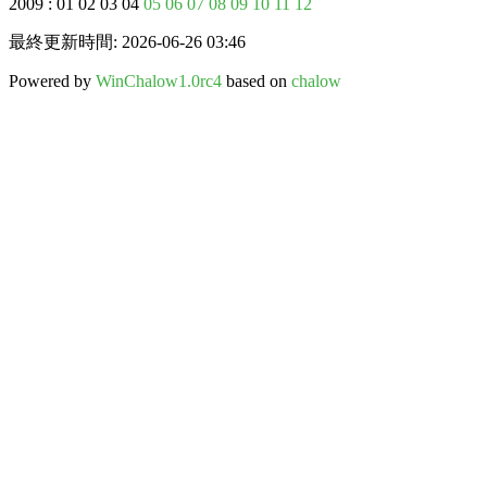
2009 : 01 02 03 04
05
06
07
08
09
10
11
12
最終更新時間: 2026-06-26 03:46
Powered by
WinChalow1.0rc4
based on
chalow