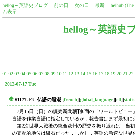
hellog～英語史ブログ
前の日
次の日
最新
helhub (Th
ム表示
hellog～英語史
01
02
03
04
05
06
07
08
09
10
11
12
13
14
15
16
17
18
19
20
21
22
2012-07-17 Tue
#1177. EU 仏語の退潮
[
french
][
global_language
][
elf
][
statis
■
7月15日（日）の読売新聞朝刊6面の「ワールドビュー」
言語を作業言語に指定しているが，報告書はまず最初に
第2次世界大戦後の統合欧州の歴史を振り返れば，当初
の支配的地位は盤石だった．しかし，英語の急速な世界