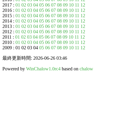
2017 :
01
02
03
04
05
06
07
08
09
10
11
12
2016 :
01
02
03
04
05
06
07
08
09
10
11
12
2015 :
01
02
03
04
05
06
07
08
09
10
11
12
2014 :
01
02
03
04
05
06
07
08
09
10
11
12
2013 :
01
02
03
04
05
06
07
08
09
10
11
12
2012 :
01
02
03
04
05
06
07
08
09
10
11
12
2011 :
01
02
03
04
05
06
07
08
09
10
11
12
2010 :
01
02
03
04
05
06
07
08
09
10
11
12
2009 : 01 02 03 04
05
06
07
08
09
10
11
12
最終更新時間: 2026-06-26 03:46
Powered by
WinChalow1.0rc4
based on
chalow