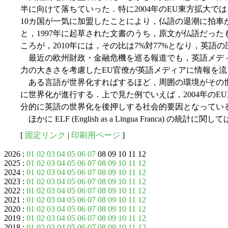
半に向けて落ちていった．特に2004年のEU東方拡大で
10カ国が一気に加盟したことにより，仏語の退潮に拍車
と，1997年に起草された文書のうち，原文が仏語だったも
ころが，2010年には，その比は7%対77%となり，英語
最近の欧州財政・金融危機を巡る報道でも，英語メデ
力の大きさを考慮したEU官僚が英語メディアに情報を
ある言語が世界化すればするほど，周囲の環境がその
に世界化が進行する．上で見た例でいえば，2004年のE
分的に英語の世界化を後押しする社会的要因となってい
ほかに ELF (English as a Lingua Franca) の統計に関し
[
固定リンク
|
印刷用ページ
]
2026 :
01
02
03
04
05
06
07
08 09 10 11 12
2025 :
01
02
03
04
05
06
07
08
09
10
11
12
2024 :
01
02
03
04
05
06
07
08
09
10
11
12
2023 :
01
02
03
04
05
06
07
08
09
10
11
12
2022 :
01
02
03
04
05
06
07
08
09
10
11
12
2021 :
01
02
03
04
05
06
07
08
09
10
11
12
2020 :
01
02
03
04
05
06
07
08
09
10
11
12
2019 :
01
02
03
04
05
06
07
08
09
10
11
12
2018 :
01
02
03
04
05
06
07
08
09
10
11
12