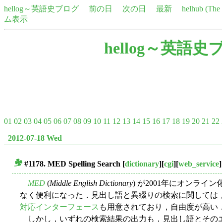
hellog～英語史ブログ
前の日
次の日
最新
helhub (Th
ム表示
hellog～英語史
01
02
03
04
05
06
07
08
09
10
11
12
13
14
15
16
17
18
19
20
21
22
2012-07-18 Wed
#1178. MED Spelling Search
[
dictionary
][
cgi
][
web_service
]
■
MED
(
Middle English Dictionary
) が2001年にオンラ
なく便利になった．見出し語と異綴りの検索に関しては
対応インターフェース
も用意されており，自由度が高い
しかし，いずれの検索結果の出力も，見出し語とその