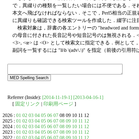
で，異綴りの種類を一覧したい場合には不便である．そ
本文へ飛ばなければならない．そこで，Perl5相当の正
に異綴りも確認できる検索ツールを作成した．綴字に注目
検索対象は，辞書の各エントリーの "headword and f
の母音に付された長音記号や短音記号のは無視される．<æ, Æ> は <A>,
<3>, <œ> は <O> として検索文に指定できる．例として，一
副詞を一覧するには "li\b \(adv\.\)" を指定（前後の引
Referrer (Inside):
[2014-11-19-1]
[2013-04-16-1]
[
固定リンク
|
印刷用ページ
]
2026 :
01
02
03
04
05
06
07
08 09 10 11 12
2025 :
01
02
03
04
05
06
07
08
09
10
11
12
2024 :
01
02
03
04
05
06
07
08
09
10
11
12
2023 :
01
02
03
04
05
06
07
08
09
10
11
12
2022 :
01
02
03
04
05
06
07
08
09
10
11
12