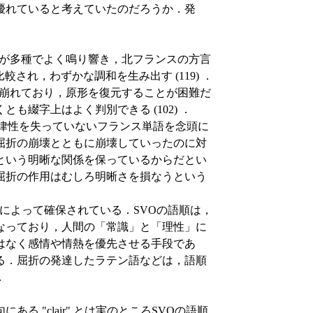
優れていると考えていたのだろうか．発
音が多種でよく鳴り響き，北フランスの方言
され，わずかな調和を生み出す (119) ．
て崩れており，原形を復元することが困難だ
綴字上はよく判別できる (102) ．
の自律性を失っていないフランス単語を念頭に
屈折の崩壊とともに崩壊していったのに対
という明晰な関係を保っているからだとい
屈折の作用はむしろ明晰さを損なうという
守によって確保されている．SVOの語順は，
なっており，人間の「常識」と「理性」に
はなく感情や情熱を優先させる手段であ
る．屈折の発達したラテン語などは，語順
．
 "clair" とは実のところSVOの語順