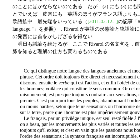
のことにほかならないのである．だが，(2) にも (3)
とでいえば，皮肉にも，英語のほうがフランス語よりも
欧語族中，最先端をいっている（
[2011-02-12-1]
の記事「#656.
language."」を参照）．Rivarol が英語の形態論
の発言には首をかしげざるを得ない．
明日も議論を続けるが，ここで Rivarol の名文句を
脈を知ると理解の仕方も変わるものである．
Ce qui distingue notre langue des langues anciennes et modern
phrase. Cet ordre doit toujours être direct et nécessairement 
discours, ensuite le
verbe
qui est l'action, et enfin l'
objet
de ce
les hommes; voilà ce qui constitue le sens commun. Or cet ord
raisonnement, est presque toujours contraire aux sensations, 
premier. C'est pourquoi tous les peuples, abandonnant l'ordre
ou moins hardies, selon que leurs sensations ou l'harmonie des
sur la terre, parce que l'homme est plus impérieusement gouve
Le français, par un privilège unique, est seul resté fidèle à l'
on a beau, par les mouvements les plus variés et toutes les res
toujours qu'il existe; et c'est en vain que les passions nous bo
l'ordre des sensations : la syntaxe française est incorruptible.