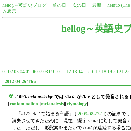
hellog～英語史ブログ
前の日
次の日
最新
helhub (Th
ム表示
hellog～英語史
01
02
03
04
05
06
07
08
09
10
11
12
13
14
15
16
17
18
19
20
21
22
2012-04-26 Thu
#1095.
acknowledge
では <kn> が /kn/ として発音される
■
[
contamination
][
metanalysis
][
etymology
]
「#122. /kn/ で始まる単語」 (
[2009-08-27-1]
) の記事で，
消失させてきたために，現在，綴字 <kn> に対して発音 
した．ただし，形態素をまたいで /k-n/ が連続する場合