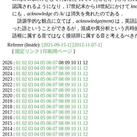
認識されるようになり，17世紀末から18世紀にかけて
kn
にも，
acknowledge
の /k/ は消失を免れたのである．
語源学的な観点に立てば，
acknowledge(ment)
は，英語
った語ということができるが，混成や異分析という共時的・
語根に属する音ではなく接頭辞に属する音と考えるべき
Referrer (Inside):
[2021-09-15-1]
[2012-11-07-1]
[
固定リンク
|
印刷用ページ
]
2026 :
01
02
03
04
05
06
07
08 09 10 11 12
2025 :
01
02
03
04
05
06
07
08
09
10
11
12
2024 :
01
02
03
04
05
06
07
08
09
10
11
12
2023 :
01
02
03
04
05
06
07
08
09
10
11
12
2022 :
01
02
03
04
05
06
07
08
09
10
11
12
2021 :
01
02
03
04
05
06
07
08
09
10
11
12
2020 :
01
02
03
04
05
06
07
08
09
10
11
12
2019 :
01
02
03
04
05
06
07
08
09
10
11
12
2018 :
01
02
03
04
05
06
07
08
09
10
11
12
2017 :
01
02
03
04
05
06
07
08
09
10
11
12
2016 :
01
02
03
04
05
06
07
08
09
10
11
12
2015 :
01
02
03
04
05
06
07
08
09
10
11
12
2014 :
01
02
03
04
05
06
07
08
09
10
11
12
2013 :
01
02
03
04
05
06
07
08
09
10
11
12