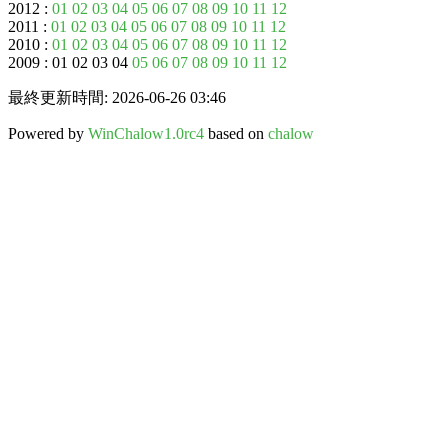
2012 :
01
02
03
04
05
06
07
08
09
10
11
12
2011 :
01
02
03
04
05
06
07
08
09
10
11
12
2010 :
01
02
03
04
05
06
07
08
09
10
11
12
2009 : 01 02 03 04
05
06
07
08
09
10
11
12
最終更新時間: 2026-06-26 03:46
Powered by
WinChalow1.0rc4
based on
chalow