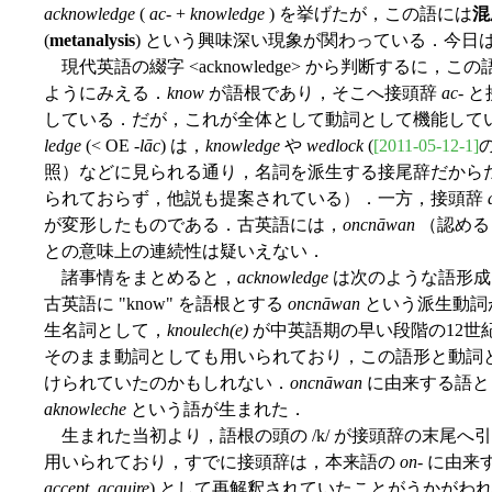
acknowledge
(
ac
- +
knowledge
) を挙げたが，この語には
混
(
metanalysis
) という興味深い現象が関わっている．今日
現代英語の綴字 <acknowledge> から判断するに，こ
ようにみえる．
know
が語根であり，そこへ接頭辞
ac
- と
している．だが，これが全体として動詞として機能して
ledge
(< OE -
lāc
) は，
knowledge
や
wedlock
(
[2011-05-12-1]
照）などに見られる通り，名詞を派生する接尾辞だから
られておらず，他説も提案されている）．一方，接頭辞
が変形したものである．古英語には，
oncnāwan
（認める
との意味上の連続性は疑いえない．
諸事情をまとめると，
acknowledge
は次のような語形成
古英語に "know" を語根とする
oncnāwan
という派生動詞が
生名詞として，
knoulech(e)
が中英語期の早い段階の12世
そのまま動詞としても用いられており，この語形と動詞
けられていたのかもしれない．
oncnāwan
に由来する語
aknowleche
という語が生まれた．
生まれた当初より，語根の頭の /k/ が接頭辞の末尾へ引き
用いられており，すでに接頭辞は，本来語の
on
- に由
accept
,
acquire
) として再解釈されていたことがうかがわれ