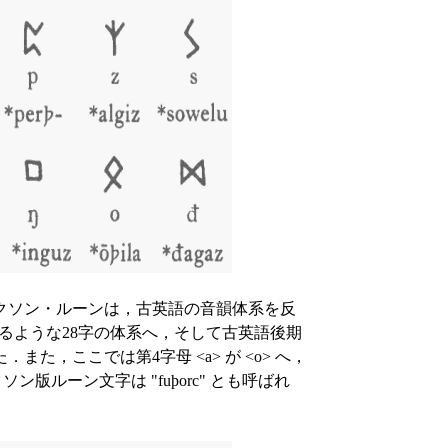
クソン・ルーンは，古英語の音韻体系を反
されているような28字の体系へ，そして古英語後期
た，ここでは第4字母 <a> が <o> へ，
ソン版ルーン文字は "fuþorc" とも呼ばれ