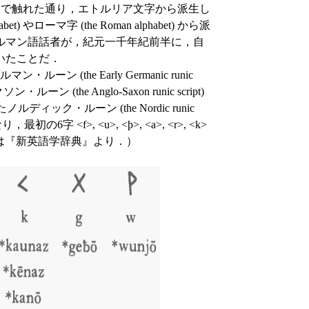
史」で触れた通り，エトルリア文字から派生し
 やローマ字 (the Roman alphabet) から派
ルマン語話者が，紀元一千年紀前半に，自
いたことだ．
(the Early Germanic runic
(the Anglo-Saxon runic script)
ック・ルーン (the Nordic runic
 <f>, <u>, <þ>, <a>, <r>, <k>
の図は『新英語学辞典』より．）