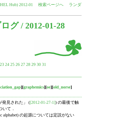
e HEL Hub)
2012-01
検索ページへ
ランダ
ブログ
/ 2012-01-28
23
24
25
26
27
28
29
30
31
ciation_gap
][
graphemics
][
oe
][
old_norse
]
が発見された」 (
[2012-01-27-1]
) の最後で触
種について．
alphabet) の起源については定説がない