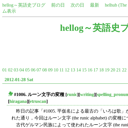
hellog～英語史ブログ
前の日
次の日
最新
helhub (Th
ム表示
hellog～英語史
01
02
03
04
05
06
07
08
09
10
11
12
13
14
15
16
17
18
19
20
21
22
2012-01-28 Sat
#1006. ルーン文字の変種
[
runic
][
writing
][
spelling_pronun
■
[
hiragana
][
etruscan
]
昨日の記事「#1005. 平仮名による最古の「いろは歌」
れた通り，今回はルーン文字 (the runic alphabet) の変
古代ゲルマン民族によって使われたルーン文字 (the runic 