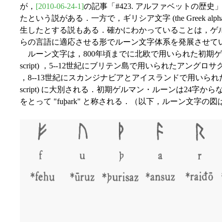
が，
[2010-06-24-1]
の記事「#423. アルファベットの歴
たという説がある．一方で，ギリシア文字 (the Greek alphabet)
生したとする説もある．確かにわかっていることは，ゲ
らの言語に適応させる形でルーン文字体系を発展させて
ルーン文字は，800年頃までに北欧で用いられた初期ゲルマン・ルーン 
script) ，5--12世紀にブリテン島で用いられたアングロサクソン・ルーン 
，8--13世紀にスカンジナビアとアイスランドで用いられたノルディ
script) に大別される．初期ゲルマン・ルーンは24字からなり，最初の6字
をとって "fuþark" と称される．（以下，ルーン文字