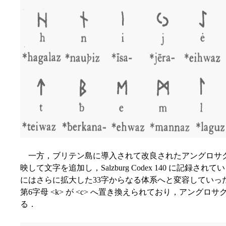
一方，ブリテン島に導入されて改良されたアングロサ
映して文字を追加し，Salzburg Codex 140 に記録
にはさらに拡大した33字からなる体系へと変容していった．ま
第6字母 <k> が <c> へ置き換えられており，アングロサク
る．