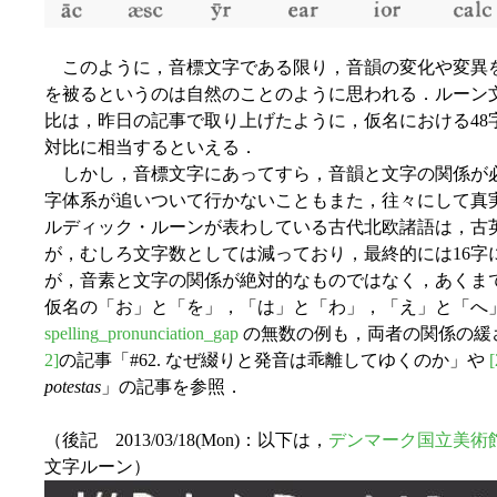
このように，音標文字である限り，音韻の変化や変異
を被るというのは自然のことのように思われる．ルーン文字における2
比は，昨日の記事で取り上げたように，仮名における48
対比に相当するといえる．
しかし，音標文字にあってすら，音韻と文字の関係が
字体系が追いついて行かないこともまた，往々にして真
ルディック・ルーンが表わしている古代北欧諸語は，古
が，むしろ文字数としては減っており，最終的には16字
が，音素と文字の関係が絶対的なものではなく，あくま
仮名の「お」と「を」，「は」と「わ」，「え」と「へ
spelling_pronunciation_gap
の無数の例も，両者の関係の緩
2]
の記事「#62. なぜ綴りと発音は乖離してゆくのか」や
[
potestas
」の記事を参照．
（後記 2013/03/18(Mon)：以下は，
デンマーク国立美術
文字ルーン）