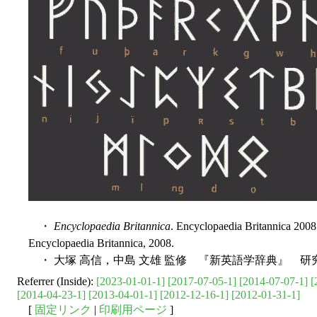
・
Encyclopaedia Britannica
. Encyclopaedia Britannica 2008
Encyclopaedia Britannica, 2008.
・ 大塚 高信，中島 文雄 監修 『新英語学辞典』 研究
Referrer (Inside):
[2023-01-01-1]
[2017-07-05-1]
[2014-07-07-1]
[
[2014-04-23-1]
[2013-04-01-1]
[2012-12-16-1]
[2012-01-31-1]
[
固定リンク
|
印刷用ページ
]