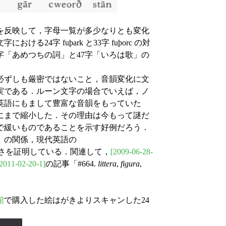
を反映して，字母一覧が多少なりとも変化
4字 fuþark と33字 fuþorc の対
字「あめつちの詞」と47字「いろは歌」の
必ずしも厳密ではないこと，音韻変化に文
実である．ルーン文字の場合でいえば，ノ
英語にもまして豊富な音韻をもっていた
にまで縮小した．その理由は今もって謎だ
で緩いものであることを示す好例だろう．
」の関係，現代英語の
さを証明している．関連して，
[2009-06-28-
2011-02-20-1]
の記事「#664.
littera
,
figura
,
館
で購入した絵はがきよりスキャンした24