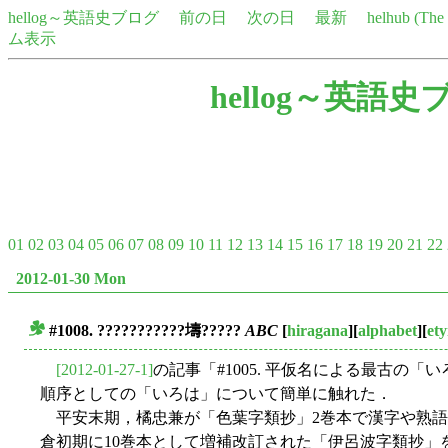
hellog～英語史ブログ
前の日
次の日
最新
helhub (Th
ム表示
hellog～英語史
01
02
03
04
05
06
07
08
09
10
11
12
13
14
15
16
17
18
19
20
21
22
2012-01-30 Mon
#1008. ???????????壔?????
ABC
[
hiragana
][
alphabet
][
et
■
[2012-01-27-1]
の記事「#1005. 平仮名による最古の
順序としての「いろは」について簡単に触れた．
平安末期，橘忠兼が「色葉字類抄」2巻本で漢字や熟語
倉初期に10巻本として増補改訂された「伊呂波字類抄」