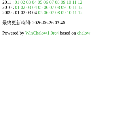
2011 :
01
02
03
04
05
06
07
08
09
10
11
12
2010 :
01
02
03
04
05
06
07
08
09
10
11
12
2009 : 01 02 03 04
05
06
07
08
09
10
11
12
最終更新時間: 2026-06-26 03:46
Powered by
WinChalow1.0rc4
based on
chalow