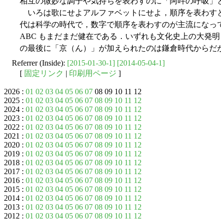
相互の微妙な調子や気持ちを表わすのに「阿吽の呼吸」
いろは歌にせよアルファベットにせよ，順序を表わす
代は科学の時代で，数字で順序を表わすのが主流になっ
ABC もまだまだ健在である．いずれも文化史上の大発
の最後に「京（ん）」が加えられたのは鎌倉時代からだ
Referrer (Inside):
[2015-01-30-1]
[2014-05-04-1]
[
固定リンク
|
印刷用ページ
]
2026 :
01
02
03
04
05
06
07
08 09 10 11 12
2025 :
01
02
03
04
05
06
07
08
09
10
11
12
2024 :
01
02
03
04
05
06
07
08
09
10
11
12
2023 :
01
02
03
04
05
06
07
08
09
10
11
12
2022 :
01
02
03
04
05
06
07
08
09
10
11
12
2021 :
01
02
03
04
05
06
07
08
09
10
11
12
2020 :
01
02
03
04
05
06
07
08
09
10
11
12
2019 :
01
02
03
04
05
06
07
08
09
10
11
12
2018 :
01
02
03
04
05
06
07
08
09
10
11
12
2017 :
01
02
03
04
05
06
07
08
09
10
11
12
2016 :
01
02
03
04
05
06
07
08
09
10
11
12
2015 :
01
02
03
04
05
06
07
08
09
10
11
12
2014 :
01
02
03
04
05
06
07
08
09
10
11
12
2013 :
01
02
03
04
05
06
07
08
09
10
11
12
2012 :
01
02
03
04
05
06
07
08
09
10
11
12