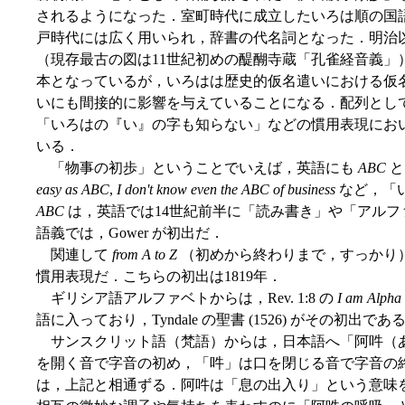
されるようになった．室町時代に成立したいろは順の国
戸時代には広く用いられ，辞書の代名詞となった．明治
（現存最古の図は11世紀初めの醍醐寺蔵「孔雀経音義」
本となっているが，いろはは歴史的仮名遣いにおける仮
いにも間接的に影響を与えていることになる．配列とし
「いろはの『い』の字も知らない」などの慣用表現にお
いる．
「物事の初歩」ということでいえば，英語にも
ABC
と
easy as ABC
,
I don't know even the ABC of business
など，「
ABC
は，英語では14世紀前半に「読み書き」や「アル
語義では，Gower が初出だ．
関連して
from A to Z
（初めから終わりまで，すっかり
慣用表現だ．こちらの初出は1819年．
ギリシア語アルファベトからは，Rev. 1:8 の
I am Alpha
語に入っており，Tyndale の聖書 (1526) がその初出であ
サンスクリット語（梵語）からは，日本語へ「阿吽（
を開く音で字音の初め，「吽」は口を閉じる音で字音の
は，上記と相通ずる．阿吽は「息の出入り」という意味