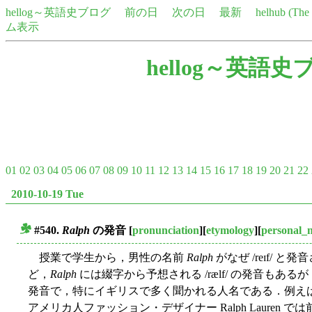
hellog～英語史ブログ
前の日
次の日
最新
helhub (Th
ム表示
hellog～英語史
01
02
03
04
05
06
07
08
09
10
11
12
13
14
15
16
17
18
19
20
21
22
2010-10-19 Tue
#540.
Ralph
の発音
[
pronunciation
][
etymology
][
personal_
■
授業で学生から，男性の名前
Ralph
がなぜ /reɪf/
ど，
Ralph
には綴字から予想される /rælf/ の発音もあるが
発音で，特にイギリスで多く聞かれる人名である．例えば，アメリカ人
アメリカ人ファッション・デザイナー Ralph Lauren で