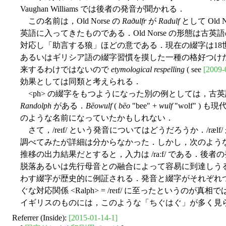
Vaughan Williams では後者の発音が聞かれる．
この名前は，Old Norse の
Raðulfr
が
Radulf
として Old 
英語に入ってきたものである．Old Norse の形態は古英
対応し「助言する狼」ほどの意である．現在の綴字は18世
あるいはギリシア語の綴字習慣を摸した一種の格好つけ
来するわけではないので
etymological respelling
( see
[2009-
効果としては同類と考えられる．
<ph> の綴字をもつようになった別の例としては，古
Randolph
がある．
Bēowulf
(
bēo
"bee" +
wulf
"wolf" )
のような名前になっていたかもしれない．
さて，/reɪf/ という発音についてはどうだろうか．/rælf/
調べてみたが詳細は分からなかった．しかし，次のような道筋
推移の出力結果だとすると，入力は /raːf/ である．後者
脱落あるいは先行母音との融合によって容易に到達しう
わす綴字が歴史的に例証される．発音と綴字がそれぞれ
ぐな対応関係 <Ralph> = /reɪf/ に至ったという
イギリスのものには，このような「ちぐはぐ」が多く見られる
Referrer (Inside):
[2015-01-14-1]