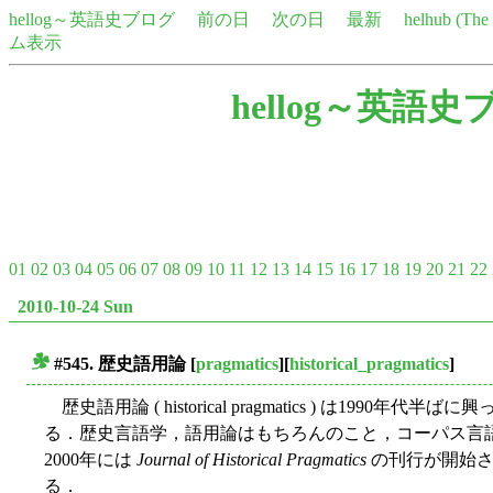
hellog～英語史ブログ
前の日
次の日
最新
helhub (Th
ム表示
hellog～英語史
01
02
03
04
05
06
07
08
09
10
11
12
13
14
15
16
17
18
19
20
21
22
2010-10-24 Sun
#545. 歴史語用論
[
pragmatics
][
historical_pragmatics
]
■
歴史語用論 ( historical pragmatics ) は19
る．歴史言語学，語用論はもちろんのこと，コーパス言
2000年には
Journal of Historical Pragmatics
の刊行が開始さ
る．