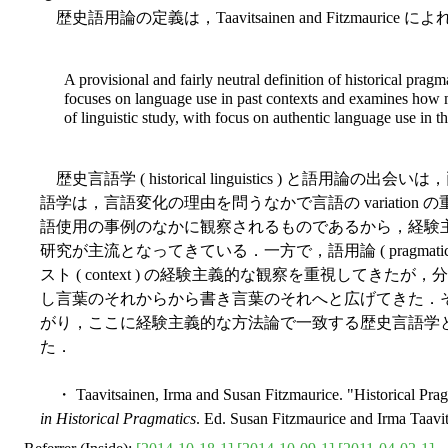
歴史語用論の定義は，Taavitsainen and Fitzmauri
A provisional and fairly neutral definition of historical pragm
focuses on language use in past contexts and examines how m
of linguistic study, with focus on authentic language use in th
歴史言語学 ( historical linguistics ) と語
語学は，言語変化の理由を問うなかで言語の variation の重
語使用の事例のなかに観察されるものであるから，経験
研究が主流となってきている．一方で，語用論 ( pragmat
スト ( context ) の経験主義的な観察を重視してき
し言葉のそれからから書き言葉のそれへと広げてきた．
がり，ここに経験主義的な方法論で一致する歴史言語学
た．
・ Taavitsainen, Irma and Susan Fitzmaurice. "Historical Prag
in Historical Pragmatics
. Ed. Susan Fitzmaurice and Irma Taavit