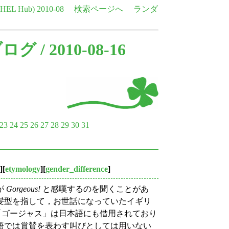
e HEL Hub)
2010-08
検索ページへ
ランダ
ブログ
/ 2010-08-16
23
24
25
26
27
28
29
30
31
][
etymology
][
gender_difference
]
が
Gorgeous!
と感嘆するのを聞くことがあ
髪型を指して，お世話になっていたイギリ
「ゴージャス」は日本語にも借用されており
語では賞賛を表わす叫びとしては用いない