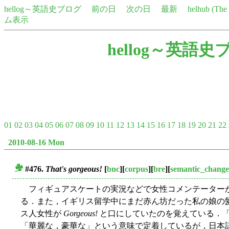
hellog～英語史ブログ
前の日
次の日
最新
helhub (Th
ム表示
hellog～英語史
01
02
03
04
05
06
07
08
09
10
11
12
13
14
15
16
17
18
19
20
21
22
2010-08-16 Mon
#476.
That's gorgeous!
[
bnc
][
corpus
][
bre
][
semantic_change
■
フィギュアスケートの実況などで女性コメンテーター
る．また，イギリス留学中にまだ赤ん坊だった私の娘の
ス人女性が
Gorgeous!
と口にしていたのを覚えている．
「華麗な，豪華な」という意味で定着しているが，日本