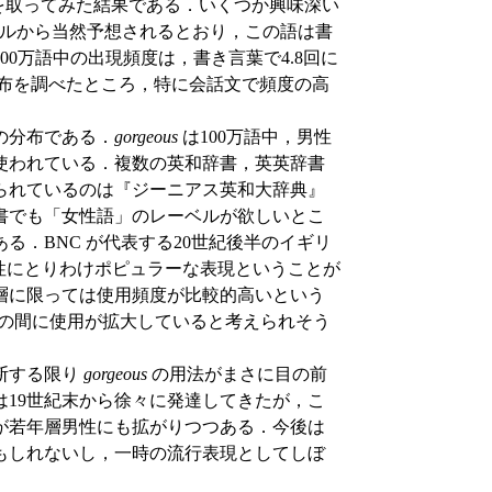
を取ってみた結果である．いくつか興味深い
レーベルから当然予想されるとおり，この語は書
0万語中の出現頻度は，書き言葉で4.8回に
分布を調べたところ，特に会話文で頻度の高
の分布である．
gorgeous
は100万語中，男性
回も使われている．複数の英和辞書，英英辞書
られているのは『ジーニアス英和大辞典』
書でも「女性語」のレーベルが欲しいとこ
る．BNC が代表する20世紀後半のイギリ
性にとりわけポピュラーな表現ということが
層に限っては使用頻度が比較的高いという
代の間に使用が拡大していると考えられそう
断する限り
gorgeous
の用法がまさに目の前
19世紀末から徐々に発達してきたが，こ
が若年層男性にも拡がりつつある．今後は
もしれないし，一時の流行表現としてしぼ