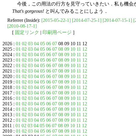
今後，この用法の行方を見守っていきたい．私も機会
That's gorgeous!
と叫んでみることにしよう．
Referrer (Inside):
[2015-05-22-1]
[2014-07-25-1]
[2014-07-15-1]
[
[2010-08-17-1]
[
固定リンク
|
印刷用ページ
]
2026 :
01
02
03
04
05
06
07
08 09 10 11 12
2025 :
01
02
03
04
05
06
07
08
09
10
11
12
2024 :
01
02
03
04
05
06
07
08
09
10
11
12
2023 :
01
02
03
04
05
06
07
08
09
10
11
12
2022 :
01
02
03
04
05
06
07
08
09
10
11
12
2021 :
01
02
03
04
05
06
07
08
09
10
11
12
2020 :
01
02
03
04
05
06
07
08
09
10
11
12
2019 :
01
02
03
04
05
06
07
08
09
10
11
12
2018 :
01
02
03
04
05
06
07
08
09
10
11
12
2017 :
01
02
03
04
05
06
07
08
09
10
11
12
2016 :
01
02
03
04
05
06
07
08
09
10
11
12
2015 :
01
02
03
04
05
06
07
08
09
10
11
12
2014 :
01
02
03
04
05
06
07
08
09
10
11
12
2013 :
01
02
03
04
05
06
07
08
09
10
11
12
2012 :
01
02
03
04
05
06
07
08
09
10
11
12
2011 :
01
02
03
04
05
06
07
08
09
10
11
12
2010 :
01
02
03
04
05
06
07
08
09
10
11
12