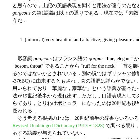
と思うので，上記の英語表現を聞くと用法が違うのだな
gorgeous
の第1語義は以下の通りである．現在では「素敵
うだ．
1. (informal) very beautiful and attractive; giving pleasure 
形容詞
gorgeous
はフランス語の
gorgias
"fine, ele
"bosom, throat" であることから "ruff for the 
るのではないかとされている．別の説ではギリシャの修
-376BC) に由来するともされ，真の語源は詳らかでない
用いられており「華麗な，豪華な」という語義が基本だ
法が19世紀後半から現れ出す．ただし，口語表現として
らであり，とりわけポピュラーになったのは20世紀も後
疑われる．
そう考える根拠の1つは，20世紀前半の辞書をいろい
Revised Unabridged Dictionary (1913 + 1828)
で調べる限り
応する語義が与えられていない．