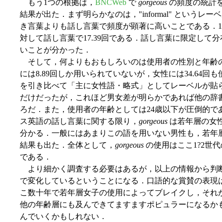
もう1つの根拠は，
BNCWeb
で
gorgeous
の頻度の統計
結果が出た．まず明らかなのは，"informal" という
き言葉よりも話し言葉で頻度が顕著に高いことである．10
対して話し言葉で17.39回である．話し言葉に限定して
いことが分かった．
そして，何よりもおもしろいのは使用者の性別と年齢
には8.89回しか用いられていないが，女性には34.64
を引き比べて「主に女性語・略式」としてレーベルが貼
だけだったが，これほど男女差が明らかであれば他の辞
ろだ．また，使用者の年齢としては24歳以下が圧倒的であ
ス英語の話し言葉に関する限り，
gorgeous
は若年層の女
分かる．一般にはあまりこの語を用いない男性も，若年
結果も出た．全体として，
gorgeous
の使用はここ1?2世
である．
より細かく調査する必要はあるが，以上の情報から判
で変化しているということになる．口語的な賞賛の表現は
こ数十年で若年層女子の使用によってブレイクし，それ
他の年齢層にも及んできてますますポピュラーになるか
んでいくかもしれない．