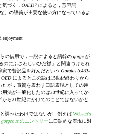
と気づく．
OALD7
によると，形容詞
な」の語義が主要な使い方になっているよ
and enjoyment
gant" からの借用で，一説によると語幹の
gorge
が
neck" 「首を飾るのにふさわしいひだ襟」と関連づけられ
辞家で贅沢品を好んだという
Gorgias
(c483-
．
OED
によるとこの語は15世紀終わりから
ったが，賞賛を表わす口語表現としての用
の用法が一般化したのは20世紀に入ってか
半から21世紀にかけてのことではないかと
ろと調べたわけではないが，例えば
Webster's
，
gorgeous
のエントリー
に口語的な表現に対