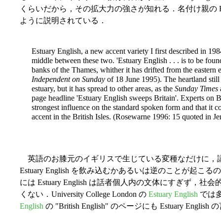
くらいだから，その拡大力の強さが知れる．名付け親の Rosewarn
ように説明されている．
Estuary English, a new accent variety I first described in 198
middle between these two. 'Estuary English . . . is to be foun
banks of the Thames, whither it has drifted from the eastern end
Independent on Sunday
of 18 June 1995). The heartland still
estuary, but it has spread to other areas, as the
Sunday Times
page headline 'Estuary English sweeps Britain'. Experts on Bri
strongest influence on the standard spoken form and that it co
accent in the British Isles. (Rosewarne 1996: 15 quoted in J
英語のお膝元のイギリスで生じている変種なだけに，議論も活発
Estuary English を飲み込むかあるいは逆のこと
には Estuary English は話者個人内の文体にすぎ
くない．University College London の
Estuary English
では
English
の "British English" のページにも Estuary