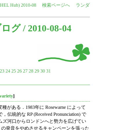
e HEL Hub)
2010-08
検索ページへ
ランダ
ブログ
/ 2010-08-04
23
24
25
26
27
28
29
30
31
variety
]
．1983年に Rosewarne によって
 (Received Pronunciation) で
，テムズ河口からロンドンへと勢力を広げてい
glish の発音をやめさせるキャンペーンを張った