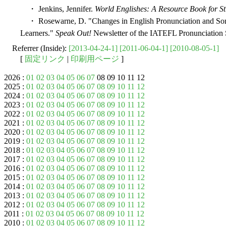
・ Jenkins, Jennifer.
World Englishes: A Resource Book for St
・ Rosewarne, D. "Changes in English Pronunciation and Some
Learners."
Speak Out!
Newsletter of the IATEFL Pronunciation S
Referrer (Inside):
[2013-04-24-1]
[2011-06-04-1]
[2010-08-05-1]
[
固定リンク
|
印刷用ページ
]
2026 :
01
02
03
04
05
06
07
08 09 10 11 12
2025 :
01
02
03
04
05
06
07
08
09
10
11
12
2024 :
01
02
03
04
05
06
07
08
09
10
11
12
2023 :
01
02
03
04
05
06
07
08
09
10
11
12
2022 :
01
02
03
04
05
06
07
08
09
10
11
12
2021 :
01
02
03
04
05
06
07
08
09
10
11
12
2020 :
01
02
03
04
05
06
07
08
09
10
11
12
2019 :
01
02
03
04
05
06
07
08
09
10
11
12
2018 :
01
02
03
04
05
06
07
08
09
10
11
12
2017 :
01
02
03
04
05
06
07
08
09
10
11
12
2016 :
01
02
03
04
05
06
07
08
09
10
11
12
2015 :
01
02
03
04
05
06
07
08
09
10
11
12
2014 :
01
02
03
04
05
06
07
08
09
10
11
12
2013 :
01
02
03
04
05
06
07
08
09
10
11
12
2012 :
01
02
03
04
05
06
07
08
09
10
11
12
2011 :
01
02
03
04
05
06
07
08
09
10
11
12
2010 :
01
02
03
04
05
06
07
08
09
10
11
12