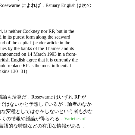
e によれば，Estuary English は次の
4, is neither Cockney nor RP, but in the
d in its purest form along the seaward
 of the capital' (leader article in the
 lies by the banks of the Thames and its
announced on 14 March 1993 in a front-
tish English agree that it is currently the
uld replace RP as the most influential
enkins 130--31)
だ．Rosewarne はいずれ RP が
が起こるのではないかと予想しているが，論者のなか
ず，社会的な変種としては存在しないという者も少な
多くの情報や議論が得られる．
Varieties of
 English の言語的な特徴などの有用な情報がある．