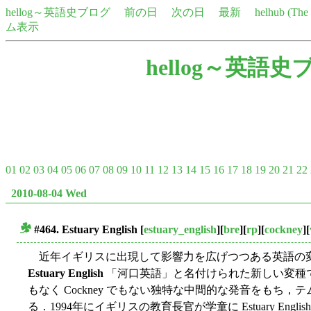
hellog～英語史ブログ
前の日
次の日
最新
helhub (Th
ム表示
hellog～英語史
01
02
03
04
05
06
07
08
09
10
11
12
13
14
15
16
17
18
19
20
21
22
2010-08-04 Wed
#464.
Estuary English
[
estuary_english
][
bre
][
rp
][
cockney
][
■
近年イギリスに出現して影響力を広げつつある英語の変種がある
Estuary English
「河口英語」と名付けられた新しい変種で，伝統的な RP
もなく Cockney でもない独特な中間的な発音をもち
る．1994年にイギリスの教育長官が学童に Estuary En