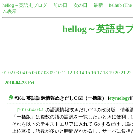
hellog～英語史ブログ
前の日
次の日
最新
helhub (Th
ム表示
hellog～英語史
01
02
03
04
05
06
07
08
09
10
11
12
13
14
15
16
17
18
19
20
21
22
2010-04-23 Fri
#361. 英語語源情報ぬきだしCGI（一括版）
[
etymology
][
■
[2010-04-03-1]
の語源情報抜きだしCGIの改良版．情報
「一括版」は複数の語の語源を一覧したいときに便利．1
それを以下のテキストエリアに入れて Go するだけ．1
上位互換．語数が多いと時間がかかるし，サーバに負担