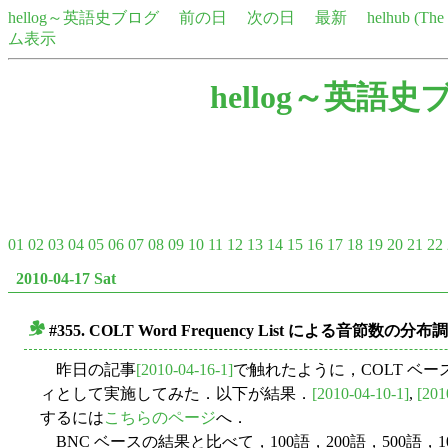
hellog～英語史ブログ
前の日
次の日
最新
helhub (Th
ム表示
hellog～英語史
01
02
03
04
05
06
07
08
09
10
11
12
13
14
15
16
17
18
19
20
21
22
2010-04-17 Sat
#355. COLT Word Frequency List による音節数の分布
■
昨日の記事
[2010-04-16-1]
で触れたように，COLT ベ
ィとして実施してみた．以下が結果．
[2010-04-10-1]
,
[201
するには
こちらのページ
へ．
BNC ベースの結果と比べて，100語，200語，500語，