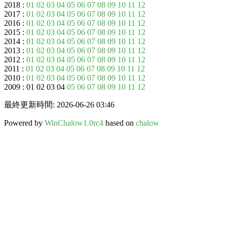
2018 :
01
02
03
04
05
06
07
08
09
10
11
12
2017 :
01
02
03
04
05
06
07
08
09
10
11
12
2016 :
01
02
03
04
05
06
07
08
09
10
11
12
2015 :
01
02
03
04
05
06
07
08
09
10
11
12
2014 :
01
02
03
04
05
06
07
08
09
10
11
12
2013 :
01
02
03
04
05
06
07
08
09
10
11
12
2012 :
01
02
03
04
05
06
07
08
09
10
11
12
2011 :
01
02
03
04
05
06
07
08
09
10
11
12
2010 :
01
02
03
04
05
06
07
08
09
10
11
12
2009 : 01 02 03 04
05
06
07
08
09
10
11
12
最終更新時間: 2026-06-26 03:46
Powered by
WinChalow1.0rc4
based on
chalow