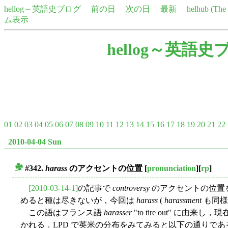
hellog～英語史ブログ
前の日
次の日
最新
helhub (Th
ム表示
hellog～英語史
01
02
03
04
05
06
07
08
09
10
11
12
13
14
15
16
17
18
19
20
21
22
2010-04-04 Sun
#342.
harass
のアクセントの位置
[
pronunciation
][
rp
]
■
[2010-03-14-1]
の記事で
controversy
のアクセントの位置
めると種は尽きないが，今回は
harass
(
harassment
も同様
この語はフランス語
harasser
"to tire out" に由来し，現
かれる．LPD で英米の分布をみてみると以下の通りであ