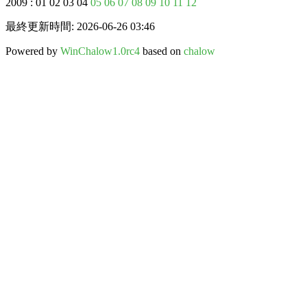
2009 : 01 02 03 04
05
06
07
08
09
10
11
12
最終更新時間: 2026-06-26 03:46
Powered by
WinChalow1.0rc4
based on
chalow