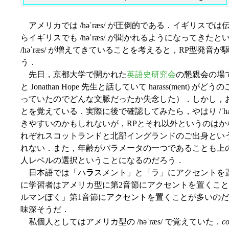
アメリカでは /həˈræs/ が圧倒的である．イギリスでは伝統的
らイギリスでも /həˈræs/ が聞かれるようになってき
/həˈræs/ が増えてきていることを考えると，RP型発
う．
先日，京都大学で開かれた
英語史研究会
の懇親会の場で Gl
と Jonathan Hope 先生と話していて harass(men
っていたのでどんな文脈だったか失念した）．しかし，お二方と
とを覚えている．実際に後で確認してみたら，やはり /ˈhæ
きやすいのかもしれないが，RPとそれ以外というのは
れぞれスコットランドと北部イングランドのご出身とい
れない．また，年齢がパラメータの一つであることも上
人レベルの選択ということになるのだろう．
日本語では「ハ
ラ
スメント」と「ラ」にアクセントを
に学習者はアメリカ型に第2音節にアクセントを置くこと
ルマンぽく」第1音節にアクセントを置くことが多いの
味深そうだ．
私個人としてはアメリカ型の /həˈræs/ で覚えていた．
co