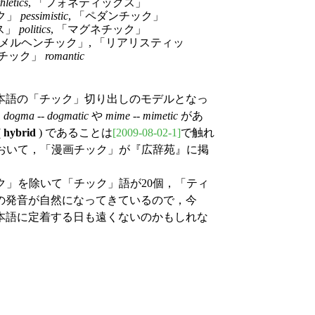
thletics
, 「フォネティックス」
ック」
pessimistic
, 「ペダンチック」
ス」
politics
, 「マグネチック」
 「メルヘンチック」, 「リアリスティッ
ンチック」
romantic
本語の「チック」切り出しのモデルとなっ
，
dogma
--
dogmatic
や
mime
--
mimetic
があ
(
hybrid
) であることは
[2009-08-02-1]
で触れ
さしおいて，「漫画チック」が『広辞苑』に掲
ック」を除いて「チック」語が20個，「ティ
の発音が自然になってきているので，今
本語に定着する日も遠くないのかもしれな