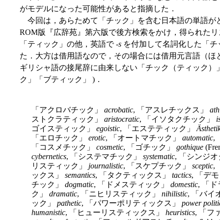
がモデルになった可能性があると指摘した．
今回は，あらためて「チック」を含む日本語の単語がど
ROM版『広辞苑』第六版で後方検索をかけ，得られた
「ティック」の他，英語で -
s
を付加して名詞化した「チ
た．大方は借用語なので，その場合には借用元言語（ほ
ギリシャ語の接尾辞に由来しない「チック（ティック）」語は
ク」「ブティック」 )．
「アクロバチック」
acrobatic
, 「アスレチックス」
ath
ストクラティック」
aristocratic
, 「イソタクチック」
i
ゴイスティック」
egoistic
, 「エステティック」
Ästheti
「エロチック」
erotic
, 「オートマチック」
automatic
「コスメチック」
cosmetic
, 「ゴチック」
gothique
(F
cybernetics
, 「システマチック」
systematic
, 「シンジ
リスティック」
journalistic
, 「スケプチック」
sceptic
,
ックス」
semantics
, 「タクティックス」
tactics
, 「デ
チック」
dogmatic
, 「ドメスティック」
domestic
, 「
ク」
dramatic
, 「ニヒリスティック」
nihilistic
, 「バ
ック」
pathetic
, 「パワーポリティックス」
power politi
humanistic
, 「ヒューリスティックス」
heuristics
, 「