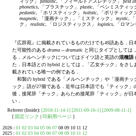
ィック」
fantastic
, 「フィールドアスレチック」
field a
phonetics
, 「プラスチック」
plastic
, 「ペシミスティ
pedantic
, 「ホリスティック」
holistic
, 「ポリティック
magnetic
, 「漫画チック」, 「ミスティック」
mystic
,
ク」
realistic
, 「ロジスティックス」
logistics
, 「ロマ
『広辞苑』に掲載されているものだけでも49語ある．日
た可能性のある
drama
--
dramatic
と同じタイプとしては
る．メルヘンチックについてはドイツ語と英語の
混種語
た．日本語との hybrid としては，「乙女チック」を
載されている唯一の例である．
和製の hybrid である「メルヘンチック」や「漫画チ
ック」語が27個である．近年は日本語でも「ティック」
後，接尾辞「チック」あらため接尾辞「ティック」が日
い．
Referrer (Inside):
[2018-11-14-1]
[2011-09-16-1]
[2009-08-11-1]
[
固定リンク
|
印刷用ページ
]
2026 :
01
02
03
04
05
06
07
08 09 10 11 12
2025 :
01
02
03
04
05
06
07
08
09
10
11
12