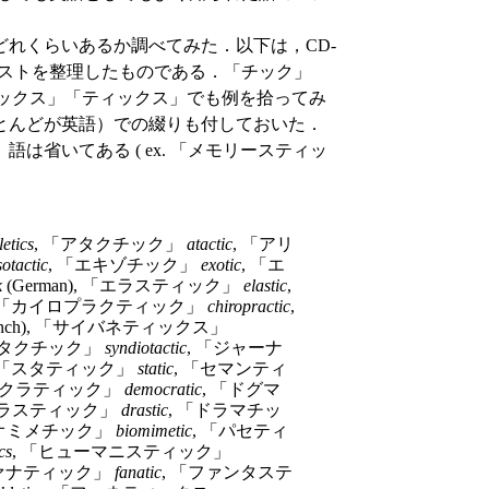
れくらいあるか調べてみた．以下は，CD-
リストを整理したものである．「チック」
ックス」「ティックス」でも例を拾ってみ
とんどが英語）での綴りも付しておいた．
省いてある ( ex. 「メモリースティッ
letics
, 「アタクチック」
atactic
, 「アリ
sotactic
, 「エキゾチック」
exotic
, 「エ
k
(German), 「エラスティック」
elastic
,
, 「カイロプラクティック」
chiropractic
,
rench), 「サイバネティックス」
オタクチック」
syndiotactic
, 「ジャーナ
 「スタティック」
static
, 「セマンティ
モクラティック」
democratic
, 「ドグマ
ドラスティック」
drastic
, 「ドラマチッ
イオミメチック」
biomimetic
, 「パセティ
cs
, 「ヒューマニスティック」
ファナティック」
fanatic
, 「ファンタステ