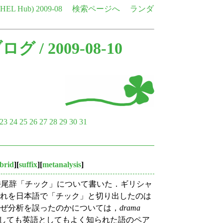
e HEL Hub)
2009-08
検索ページへ
ランダ
ブログ
/ 2009-08-10
23
24
25
26
27
28
29
30
31
brid
][
suffix
][
metanalysis
]
接尾辞「チック」について書いた．ギリシャ
れを日本語で「チック」と切り出したのは
なぜ分析を誤ったのかについては，
drama
しても英語としてもよく知られた語のペア