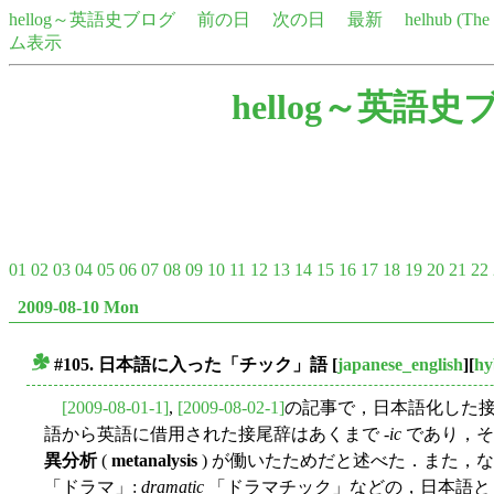
hellog～英語史ブログ
前の日
次の日
最新
helhub (Th
ム表示
hellog～英語史
01
02
03
04
05
06
07
08
09
10
11
12
13
14
15
16
17
18
19
20
21
22
2009-08-10 Mon
#105. 日本語に入った「チック」語
[
japanese_english
][
hy
■
[2009-08-01-1]
,
[2009-08-02-1]
の記事で，日本語化した
語から英語に借用された接尾辞はあくまで -
ic
であり，そ
異分析
(
metanalysis
) が働いたためだと述べた．また，
「ドラマ」:
dramatic
「ドラマチック」などの，日本語と