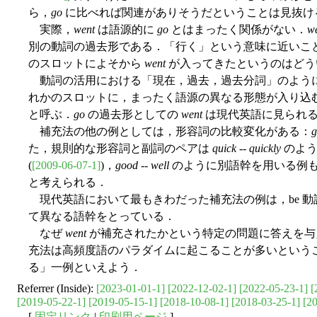
ら，
go
に比べれば関連がありそうだということは見抜け
実際，
went
は語源的に
go
とはまったく関係がない．
w
別の動詞の過去形である．「行く」という意味に近いこ
のスロットによそから
went
が入ってきたというのはどう
動詞の活用における「現在，過去，過去分詞」のよう
れかのスロットに，まったく語源の異なる形態が入り込
と呼ぶ．
go
の過去形としての
went
は現代英語に見られる
補充法の他の例としては，形容詞の比較変化がある：
g
た，規則的な形容詞と副詞のペアは
quick
--
quickly
のよう
(
[2009-06-07-1]
)，
good
--
well
のように別語幹を用いる例
と考えられる．
現代英語において最もきわだった補充法の例は，be 動
て異なる語幹をとっている．
なぜ
went
が補充されたかという特定の問題に答えを与
充法は高頻度語のパラダイムに起こることが多いという
る」一例といえよう．
Referrer (Inside):
[2023-01-01-1]
[2022-12-02-1]
[2022-05-23-1]
[
[2019-05-22-1]
[2019-05-15-1]
[2018-10-08-1]
[2018-03-25-1]
[2
[
固定リンク
|
印刷用ページ
]