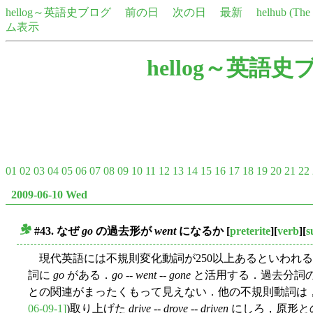
hellog～英語史ブログ
前の日
次の日
最新
helhub (Th
ム表示
hellog～英語史
01
02
03
04
05
06
07
08
09
10
11
12
13
14
15
16
17
18
19
20
21
22
2009-06-10 Wed
#43. なぜ
go
の過去形が
went
になるか
[
preterite
][
verb
][
s
■
現代英語には不規則変化動詞が250以上あるといわれ
詞に
go
がある．
go
--
went
--
gone
と活用する．過去分詞
との関連がまったくもって見えない．他の不規則動詞は
06-09-1]
)取り上げた
drive
--
drove
--
driven
にしろ，原形と